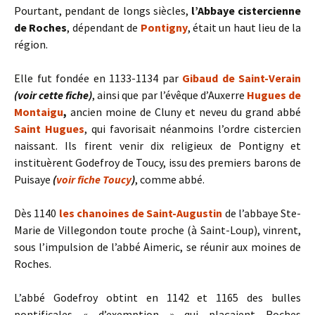
Pourtant, pendant de longs siècles,
l’Abbaye cistercienne
de Roches
, dépendant de
Pontigny
, était un haut lieu de la
région.
Elle fut fondée en 1133-1134 par
Gibaud de Saint-Verain
(voir cette fiche)
, ainsi que par l’évêque d’Auxerre
Hugues de
Montaigu
,
ancien moine de Cluny et neveu du grand abbé
Saint Hugues
, qui favorisait néanmoins l’ordre cistercien
naissant. Ils firent venir dix religieux de Pontigny et
instituèrent Godefroy de Toucy, issu des premiers barons de
Puisaye
(
voir fiche Toucy
)
, comme abbé.
Dès 1140
les chanoines de Saint-Augustin
de l’abbaye Ste-
Marie de Villegondon toute proche (à Saint-Loup), vinrent,
sous l’impulsion de l’abbé Aimeric, se réunir aux moines de
Roches.
L’abbé Godefroy obtint en 1142 et 1165 des bulles
pontificales « d’exemption » qui plaçaient Roches