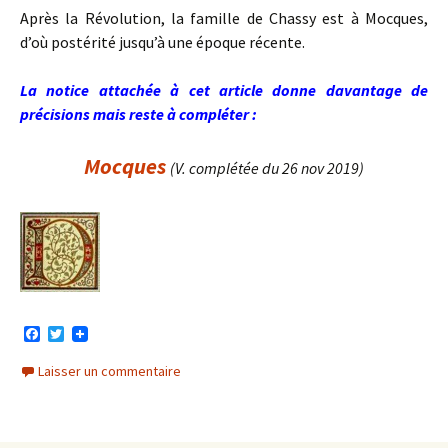
Après la Révolution, la famille de Chassy est à Mocques,
d’où postérité jusqu’à une époque récente.
La notice attachée à cet article donne davantage de
précisions mais reste à compléter :
Mocques
(V. complétée du 26 nov 2019)
F
T
a
w
c
i
Laisser un commentaire
e
t
b
t
o
e
o
r
k