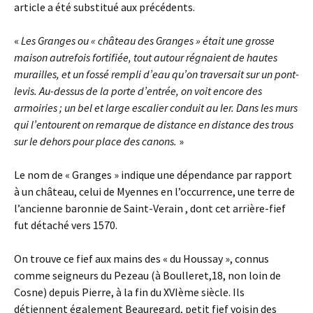
article a été substitué aux précédents.
«
Les Granges ou « château des Granges » était une grosse
maison autrefois fortifiée, tout autour régnaient de hautes
murailles, et un fossé rempli d’eau qu’on traversait sur un pont-
levis. Au-dessus de la porte d’entrée, on voit encore des
armoiries ; un bel et large escalier conduit au Ier. Dans les murs
qui l’entourent on remarque de distance en distance des trous
sur le dehors pour place des canons.
»
Le nom de « Granges » indique une dépendance par rapport
à un château, celui de Myennes en l’occurrence, une terre de
l’ancienne baronnie de Saint-Verain , dont cet arrière-fief
fut détaché vers 1570.
On trouve ce fief aux mains des « du Houssay », connus
comme seigneurs du Pezeau (à Boulleret,18, non loin de
Cosne) depuis Pierre, à la fin du XVIème siècle. Ils
détiennent également Beauregard, petit fief voisin des