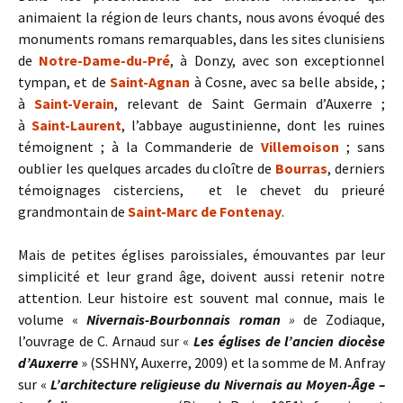
animaient la région de leurs chants, nous avons évoqué des
monuments romans remarquables, dans les sites clunisiens
de
Notre-Dame-du-Pré
, à Donzy, avec son exceptionnel
tympan, et de
Saint-Agnan
à Cosne, avec sa belle abside, ;
à
Saint-Verain
, relevant de Saint Germain d’Auxerre ;
à
Saint-Laurent
, l’abbaye augustinienne, dont les ruines
témoignent ; à la Commanderie de
Villemoison
; sans
oublier les quelques arcades du cloître de
Bourras
, derniers
témoignages cisterciens, et le chevet du prieuré
grandmontain de
Saint-Marc de Fontenay
.
Mais de petites églises paroissiales, émouvantes par leur
simplicité et leur grand âge, doivent aussi retenir notre
attention. Leur histoire est souvent mal connue, mais le
volume «
Nivernais-Bourbonnais roman
»
de Zodiaque,
l’ouvrage de C. Arnaud sur «
Les églises de l’ancien diocèse
d’Auxerre
» (SSHNY, Auxerre, 2009) et la somme de M. Anfray
sur «
L’architecture religieuse du Nivernais au Moyen-Âge –