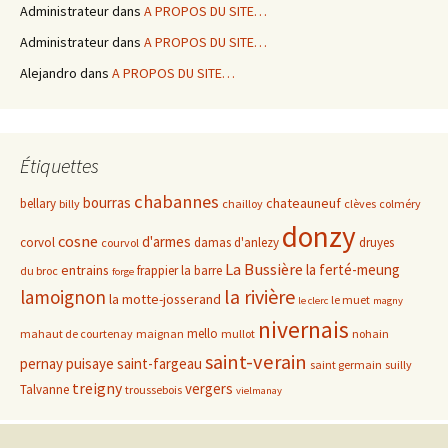
Administrateur
dans
A PROPOS DU SITE…
Administrateur
dans
A PROPOS DU SITE…
Alejandro
dans
A PROPOS DU SITE…
Étiquettes
chabannes
bourras
chateauneuf
bellary
billy
chailloy
clèves
colméry
donzy
cosne
d'armes
corvol
damas d'anlezy
druyes
courvol
La Bussière
la ferté-meung
entrains
frappier
la barre
du broc
forge
la rivière
lamoignon
la motte-josserand
le muet
le clerc
magny
nivernais
mello
mahaut de courtenay
maignan
mullot
nohain
saint-verain
pernay
puisaye
saint-fargeau
saint germain
suilly
treigny
vergers
Talvanne
troussebois
vielmanay