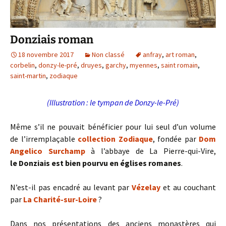
Donziais roman
18 novembre 2017
Non classé
anfray
,
art roman
,
corbelin
,
donzy-le-pré
,
druyes
,
garchy
,
myennes
,
saint romain
,
saint-martin
,
zodiaque
(Illustration : le tympan de Donzy-le-Pré)
Même s’il ne pouvait bénéficier pour lui seul d’un volume
de l’irremplaçable
collection
Zodiaque
, fondée par
Dom
Angelico Surchamp
à l’abbaye de La Pierre-qui-Vire,
le Donziais est bien pourvu en églises romanes
.
N’est-il pas encadré au levant par
Vézelay
et au couchant
par
La Charité-sur-Loire
?
Dans nos présentations des anciens monastères qui