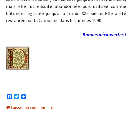
mais elle fut ensuite abandonnée puis utilisée comme
bâtiment agricole jusqu’à la fin du XXe siècle. Elle a été
restaurée par la Camosine dans les années 1990.
Bonnes découvertes !
F
T
a
w
c
i
Laisser un commentaire
e
t
b
t
o
e
o
r
k