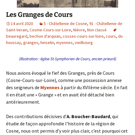
Les Granges de Cours
14 avril 2020
5 - Châtellenie de Cosne
,
91 - Châtellenie de
Saint-Verain
,
Cosme-Cours-sur-Loire
,
Nièvre
,
Non classé
beauregard
,
bechon d'arquian
,
cosses-cours-sur-loire
,
cours
,
du
houssay
,
granges
,
hinselin
,
myennes
,
vieilbourg
(Illustration : église St-Symphorien de Cours, ancien prieuré)
Nous avions évoqué le fief des Granges, près de Cours
(Cosne-Cours-sur-Loire), comme une possession annexe
des seigneurs de
Myennes
à partir du XVIIème siècle. En fait
il en était une « Grange » et en avait été détaché bien
antérieurement.
Des contributions décisives d’
A. Boucher-Baudard
, qui
étudie de façon approfondie l’histoire de la région de
Cosne, nous ont permis d’y voir plus clair, c’est pourquoi cet