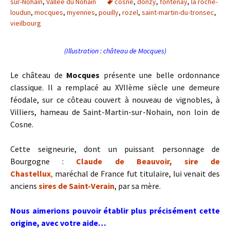
sur-Nohain
,
Vallée du Nohain
cosne
,
donzy
,
fontenay
,
la roche-
loudun
,
mocques
,
myennes
,
pouilly
,
rozel
,
saint-martin-du-tronsec
,
vieilbourg
(Illustration : château de Mocques)
Le château de
Mocques
présente une belle ordonnance
classique. Il a remplacé au XVIIème siècle une demeure
féodale, sur ce côteau couvert à nouveau de vignobles, à
Villiers, hameau de Saint-Martin-sur-Nohain, non loin de
Cosne.
Cette seigneurie, dont un puissant personnage de
Bourgogne :
Claude de Beauvoir, sire de
Chastellux
,
maréchal de France fut titulaire, lui venait des
anciens
sires de Saint-Verain
, par sa mère.
Nous aimerions pouvoir établir plus précisément cette
origine, avec votre aide…