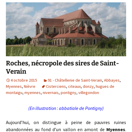
Roches, nécropole des sires de Saint-
Verain
4 octobre 2015
91 - Châtellenie de Saint-Verain
,
Abbayes
,
Myennes
,
Nièvre
Cisterciens
,
citeaux
,
donzy
,
hugues de
montaigu
,
myennes
,
nivernais
,
pontigny
,
villegondon
(En illustration : abbatiale de Pontigny)
Aujourd’hui, on distingue à peine de pauvres ruines
abandonnées au fond d’un vallon en amont de
Myennes
.