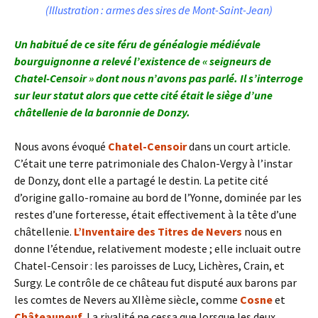
(Illustration : armes des sires de Mont-Saint-Jean)
Un habitué de ce site féru de généalogie médiévale
bourguignonne a relevé l’existence de « seigneurs de
Chatel-Censoir » dont nous n’avons pas parlé. Il s’interroge
sur leur statut alors que cette cité était le siège d’une
châtellenie de la baronnie de Donzy.
Nous avons évoqué
Chatel-Censoir
dans un court article.
C’était une terre patrimoniale des Chalon-Vergy à l’instar
de Donzy, dont elle a partagé le destin. La petite cité
d’origine gallo-romaine au bord de l’Yonne, dominée par les
restes d’une forteresse, était effectivement à la tête d’une
châtellenie.
L’Inventaire des Titres de Nevers
nous en
donne l’étendue, relativement modeste ; elle incluait outre
Chatel-Censoir : les paroisses de Lucy, Lichères, Crain, et
Surgy. Le contrôle de ce château fut disputé aux barons par
les comtes de Nevers au XIIème siècle, comme
Cosne
et
Châteauneuf
. La rivalité ne cessa que lorsque les deux