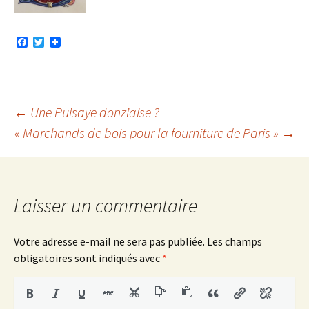
F
T
a
w
c
i
e
t
b
t
o
e
o
r
Navigation
←
Une Puisaye donziaise ?
k
« Marchands de bois pour la fourniture de Paris »
→
des
articles
Laisser un commentaire
Votre adresse e-mail ne sera pas publiée.
Les champs
obligatoires sont indiqués avec
*