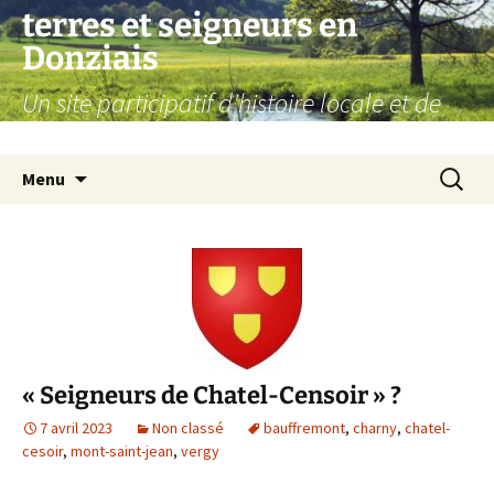
Aller
terres et seigneurs en
au
Donziais
contenu
Un site participatif d'histoire locale et de
généalogie
Recherc
Menu
« Seigneurs de Chatel-Censoir » ?
7 avril 2023
Non classé
bauffremont
,
charny
,
chatel-
cesoir
,
mont-saint-jean
,
vergy