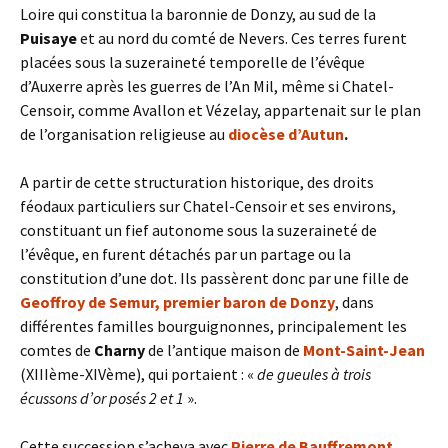
Loire qui constitua la baronnie de Donzy, au sud de la
Puisaye
et au nord du comté de Nevers. Ces terres furent
placées sous la suzeraineté temporelle de l’évêque
d’Auxerre après les guerres de l’An Mil, même si Chatel-
Censoir, comme Avallon et Vézelay, appartenait sur le plan
de l’organisation religieuse au
diocèse d’Autun
.
A partir de cette structuration historique, des droits
féodaux particuliers sur Chatel-Censoir et ses environs,
constituant un fief autonome sous la suzeraineté de
l’évêque, en furent détachés par un partage ou la
constitution d’une dot. Ils passèrent donc par une fille de
Geoffroy de Semur, premier baron de Donzy
, dans
différentes familles bourguignonnes, principalement les
comtes de
Charny
de l’antique maison de
Mont-Saint-Jean
(XIIIème-XIVème), qui portaient : «
de gueules à trois
écussons d’or posés 2 et 1
».
Cette succession s’acheva avec
Pierre de Bauffremont
,