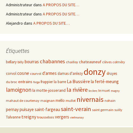
Administrateur
dans
A PROPOS DU SITE…
Administrateur
dans
A PROPOS DU SITE…
Alejandro
dans
A PROPOS DU SITE…
Étiquettes
chabannes
bourras
chateauneuf
bellary
billy
chailloy
clèves
colméry
donzy
cosne
d'armes
corvol
damas d'anlezy
druyes
courvol
La Bussière
la ferté-meung
entrains
frappier
la barre
du broc
forge
la rivière
lamoignon
la motte-josserand
le muet
le clerc
magny
nivernais
mello
mahaut de courtenay
maignan
mullot
nohain
saint-verain
pernay
puisaye
saint-fargeau
saint germain
suilly
treigny
vergers
Talvanne
troussebois
vielmanay