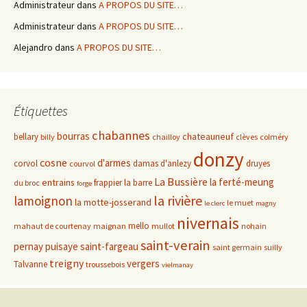
Administrateur
dans
A PROPOS DU SITE…
Administrateur
dans
A PROPOS DU SITE…
Alejandro
dans
A PROPOS DU SITE…
Étiquettes
chabannes
bourras
chateauneuf
bellary
billy
chailloy
clèves
colméry
donzy
cosne
d'armes
corvol
damas d'anlezy
druyes
courvol
La Bussière
la ferté-meung
entrains
frappier
la barre
du broc
forge
la rivière
lamoignon
la motte-josserand
le muet
le clerc
magny
nivernais
mello
mahaut de courtenay
maignan
mullot
nohain
saint-verain
pernay
puisaye
saint-fargeau
saint germain
suilly
treigny
vergers
Talvanne
troussebois
vielmanay