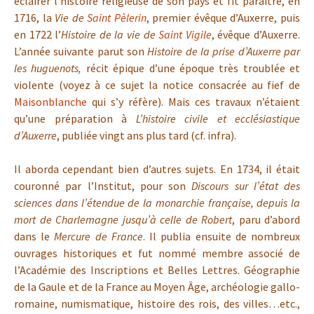
éclairer l’histoire religieuse de son pays et fit paraître, en
1716, la
Vie de
Saint Pèlerin
, premier évêque d’Auxerre, puis
en 1722 l’
Histoire de la vie de
Saint Vigile
, évêque d’Auxerre.
L’année suivante parut son
Histoire de la prise d’Auxerre par
les huguenots,
récit épique d’une époque très troublée et
violente (voyez à ce sujet la notice consacrée au fief de
Maisonblanche
qui s’y réfère). Mais ces travaux n’étaient
qu’une préparation à
L’histoire civile et ecclésiastique
d’Auxerre
, publiée vingt ans plus tard (cf. infra).
Il aborda cependant bien d’autres sujets. En 1734, il était
couronné par l’Institut, pour son
Discours sur l’état des
sciences dans l’étendue de la monarchie française, depuis la
mort de Charlemagne jusqu’à celle de Robert
, paru d’abord
dans le
Mercure de France
. Il publia ensuite de nombreux
ouvrages historiques et fut nommé membre associé de
l’Académie des Inscriptions et Belles Lettres. Géographie
de la Gaule et de la France au Moyen Âge, archéologie gallo-
romaine, numismatique, histoire des rois, des villes…etc.,