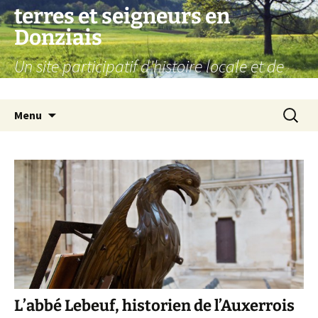
Aller
terres et seigneurs en
au
Donziais
contenu
Un site participatif d'histoire locale et de
généalogie
Recherc
Menu
L’abbé Lebeuf, historien de l’Auxerrois