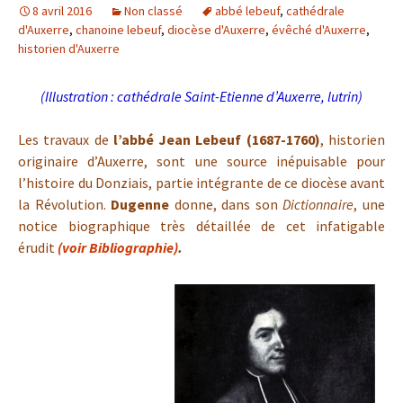
8 avril 2016
Non classé
abbé lebeuf
,
cathédrale
d'Auxerre
,
chanoine lebeuf
,
diocèse d'Auxerre
,
évêché d'Auxerre
,
historien d'Auxerre
(Illustration : cathédrale Saint-Etienne d’Auxerre, lutrin)
Les travaux de
l’abbé
Jean Lebeuf (1687-1760)
, historien
originaire d’Auxerre, sont une source inépuisable pour
l’histoire du Donziais, partie intégrante de ce diocèse avant
la Révolution.
Dugenne
donne, dans son
Dictionnaire
, une
notice biographique très détaillée de cet infatigable
érudit
(voir Bibliographie)
.