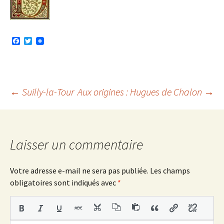
F
T
a
w
c
i
e
t
b
t
o
e
o
r
Navigation
←
Suilly-la-Tour
Aux origines : Hugues de Chalon
→
k
des
Laisser un commentaire
articles
Votre adresse e-mail ne sera pas publiée.
Les champs
obligatoires sont indiqués avec
*