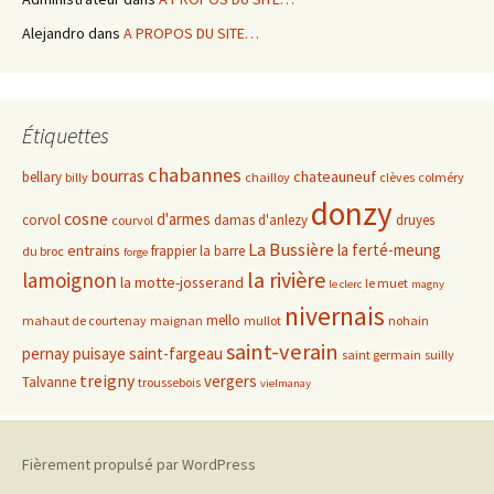
Alejandro
dans
A PROPOS DU SITE…
Étiquettes
chabannes
bourras
chateauneuf
bellary
billy
chailloy
clèves
colméry
donzy
cosne
d'armes
corvol
damas d'anlezy
druyes
courvol
La Bussière
la ferté-meung
entrains
frappier
la barre
du broc
forge
la rivière
lamoignon
la motte-josserand
le muet
le clerc
magny
nivernais
mello
mahaut de courtenay
maignan
mullot
nohain
saint-verain
pernay
puisaye
saint-fargeau
saint germain
suilly
treigny
vergers
Talvanne
troussebois
vielmanay
Fièrement propulsé par WordPress