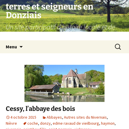
Aller
terres et seigneurs en
au
Donziais
contenu
Un site participatif d'histoire locale et de
généalogie
Recherc
Menu
Cessy, l’abbaye des bois
4 octobre 2015
Abbayes
,
Autres sites du Nivernais
,
Nièvre
coche
,
donzy
,
edme ravaud de vieilbourg
,
haymon
,