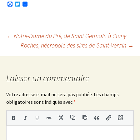
F
T
a
w
c
i
e
t
b
t
o
e
o
r
Navigation
←
Notre-Dame du Pré, de Saint Germain à Cluny
k
Roches, nécropole des sires de Saint-Verain
→
des
articles
Laisser un commentaire
Votre adresse e-mail ne sera pas publiée.
Les champs
obligatoires sont indiqués avec
*