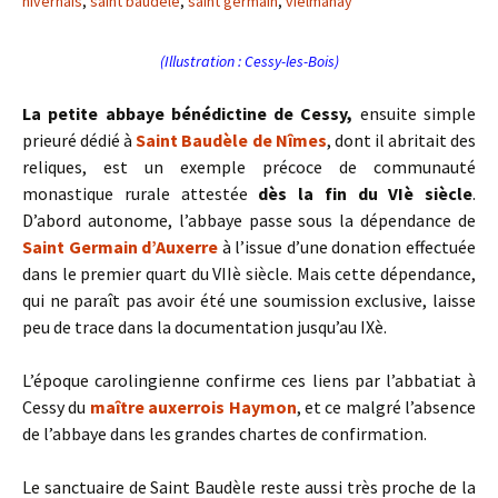
nivernais
,
saint baudèle
,
saint germain
,
vielmanay
(Illustration : Cessy-les-Bois)
La petite abbaye bénédictine de Cessy,
ensuite simple
prieuré dédié à
Saint Baudèle de Nîmes
, dont il abritait des
reliques, est un exemple précoce de communauté
monastique rurale attestée
dès la fin du VIè siècle
.
D’abord autonome, l’abbaye passe sous la dépendance de
Saint Germain d’Auxerre
à l’issue d’une donation effectuée
dans le premier quart du VIIè siècle. Mais cette dépendance,
qui ne paraît pas avoir été une soumission exclusive, laisse
peu de trace dans la documentation jusqu’au IXè.
L’époque carolingienne confirme ces liens par l’abbatiat à
Cessy du
maître auxerrois Haymon
, et ce malgré l’absence
de l’abbaye dans les grandes chartes de confirmation.
Le sanctuaire de Saint Baudèle reste aussi très proche de la