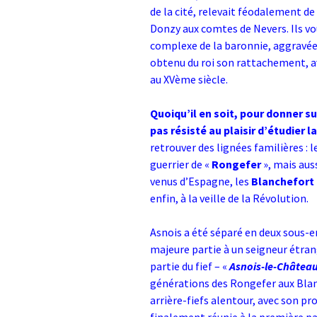
de la cité, relevait féodalement d
Donzy aux comtes de Nevers. Ils vo
complexe de la baronnie, aggravée 
obtenu du roi son rattachement, a
au XVème siècle.
Quoiqu’il en soit, pour donner s
pas résisté au plaisir d’étudier l
retrouver des lignées familières : l
guerrier de «
Rongefer
», mais auss
venus d’Espagne, les
Blanchefort
enfin, à la veille de la Révolution.
Asnois a été séparé en deux sous-e
majeure partie à un seigneur étrang
partie du fief – «
Asnois-le-Châtea
générations des Rongefer aux Blanc
arrière-fiefs alentour, avec son pro