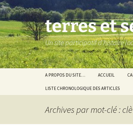
Aller
au
contenu
terres et 
Un site participatif d'histoire l
A PROPOS DU SITE…
ACCUEIL
CA
LISTE CHRONOLOGIQUE DES ARTICLES
Ba
Ev
Archives par mot-clé : cl
Co
Gra