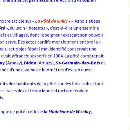
r une alliance, permettant l’érection d’Asnois en
notre article sur «
La Pôté de Suilly
» – Asnois et ses
ôté
», du latin «
potestas
», c’est-à-dire un ensemble
efs et villages, dont le seigneur exerçait son pouvoir
ion serve. Des actes tardifs mentionnent encore la «
 si cet objet féodal mal identifié conservait une
s avait affranchi
ses
serfs en 1304. La pôté comprenait
gny
(Amazy),
Bidon
(Amazy),
St-Germain-des-Bois
et
nde d’une dizaine de kilomètres d’est en ouest.
roits des habitants de la pôté sur des bois, subsistant
des traces de cette ancienne structure féodale
s.
ple de pôté : celle de
la Madeleine de Vézelay
,