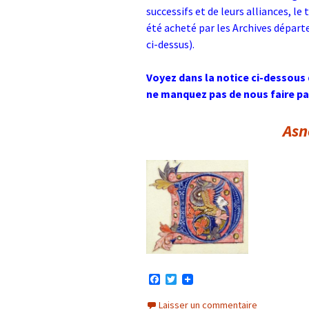
successifs et de leurs alliances, le
été acheté par les Archives départe
ci-dessus).
Voyez dans la notice ci-dessous 
ne manquez pas de nous faire pa
Asn
F
T
a
w
c
i
Laisser un commentaire