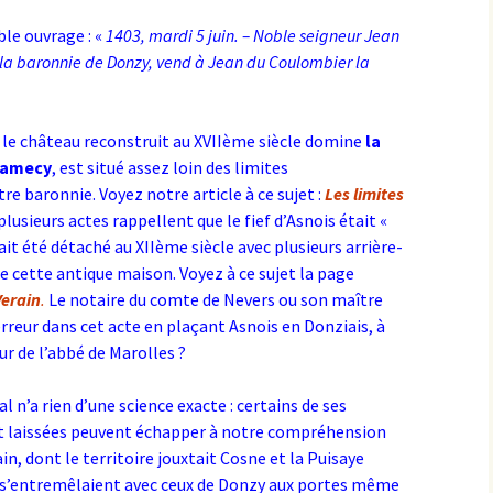
ble ouvrage : «
1403, mardi 5 juin. – Noble seigneur Jean
en la baronnie de Donzy, vend à Jean du Coulombier la
 le château reconstruit au XVIIème siècle domine
la
Clamecy
, est situé assez loin des limites
e baronnie. Voyez notre article à ce sujet :
Les limites
 plusieurs actes rappellent que le fief d’Asnois était «
avait été détaché au XIIème siècle avec plusieurs arrière-
 cette antique maison. Voyez à ce sujet la page
Verain
.
Le notaire du comte de Nevers ou son maître
rreur dans cet acte en plaçant Asnois en Donziais, à
ur de l’abbé de Marolles ?
al n’a rien d’une science exacte : certains de ses
nt laissées peuvent échapper à notre compréhension
n, dont le territoire jouxtait Cosne et la Puisaye
fs s’entremêlaient avec ceux de Donzy aux portes même