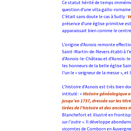
Ce statut hérité de temps immémori
question d’une villa gallo-romaine 
C’était sans doute le cas à Suilly :
V
présence d’une église primitive est
apparaissait bien comme le centre 
L’origine d’Asnois remonte effecti
Saint-Martin-de-Nevers établi à l’
d’Asnois-le-Château et d’Asnois-le
les honneurs de la belle église Sain
l’un le « seigneur de la messe », et 
L’histoire d’Asnois est très bien 
intitulé : «
Histoire généalogique e
jusqu’en 1737, dressée sur les tit
tirées de l’histoire et des anciens
Blanchefort et illustré en frontisp
sur l’autre
». Il développe abondamm
vicomtes de Comborn en Auvergne, m