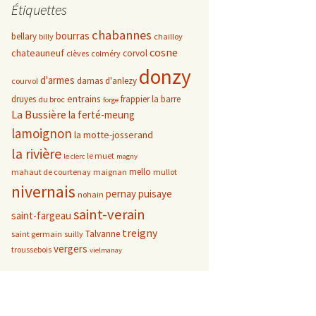
Étiquettes
chabannes
bourras
bellary
billy
chailloy
cosne
chateauneuf
corvol
clèves
colméry
donzy
d'armes
damas d'anlezy
courvol
entrains
druyes
frappier
la barre
du broc
forge
La Bussière
la ferté-meung
lamoignon
la motte-josserand
la rivière
le muet
le clerc
magny
mello
mahaut de courtenay
maignan
mullot
nivernais
pernay
puisaye
nohain
saint-verain
saint-fargeau
treigny
Talvanne
saint germain
suilly
vergers
troussebois
vielmanay