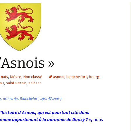
Bargis
Baronnie de Saint-Verain
Châtellenie de Saint
Verain
Comté d’Auxerre
Seigneuries voisine
Comté de Gien
Donziais
Seigneurie de Courtenay
’Asnois »
Comté de Sancerre
rnais
,
Nièvre
,
Non classé
asnois
,
blanchefort
,
bourg
,
au
,
saint-verain
,
salazar
 les armes des Blanchefort, sgrs d’Asnois)
’histoire d’Asnois, qui est pourtant cité dans
 comme appartenant à la baronnie de Donzy ?
»,
nous