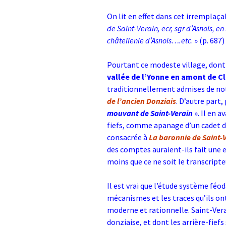
On lit en effet dans cet irremplaça
de Saint-Verain, ecr, sgr d’Asnois, 
châtellenie d’Asnois….etc
. » (p. 687)
Pourtant ce modeste village, dont
vallée de l’Yonne en amont de 
traditionnellement admises de notr
de l’ancien Donziais
. D’autre part,
mouvant de Saint-Verain
». Il en 
fiefs, comme apanage d’un cadet de
consacrée à
La baronnie de Saint-
des comptes auraient-ils fait une e
moins que ce ne soit le transcripte
Il est vrai que l’étude système féod
mécanismes et les traces qu’ils o
moderne et rationnelle. Saint-Verai
donziaise, et dont les arrière-fie