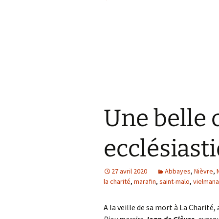
e
t
b
t
o
e
o
r
k
Une belle 
ecclésiasti
27 avril 2020
Abbayes
,
Nièvre
,
la charité
,
marafin
,
saint-malo
,
vielman
A la veille de sa mort à La Charité,
Dieu messire
Jean de Clèves
, evesq