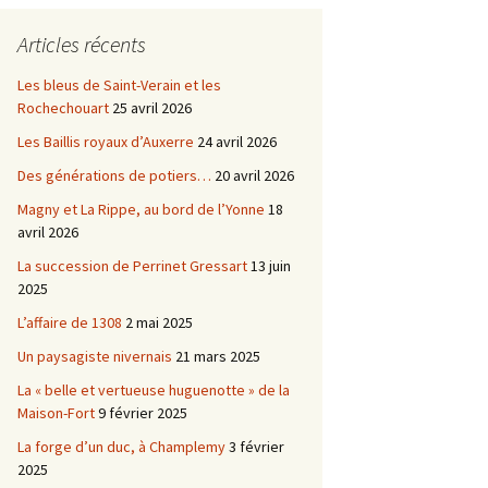
Châtellenie d’Etais
Articles récents
Châtellenie de Chatel-
-
Censoir
Châtellenies de Corvol et
Les bleus de Saint-Verain et les
Billy
Rochechouart
25 avril 2026
s du
Les Baillis royaux d’Auxerre
24 avril 2026
Des générations de potiers…
20 avril 2026
Magny et La Rippe, au bord de l’Yonne
18
avril 2026
La succession de Perrinet Gressart
13 juin
2025
L’affaire de 1308
2 mai 2025
Un paysagiste nivernais
21 mars 2025
La « belle et vertueuse huguenotte » de la
Maison-Fort
9 février 2025
La forge d’un duc, à Champlemy
3 février
2025