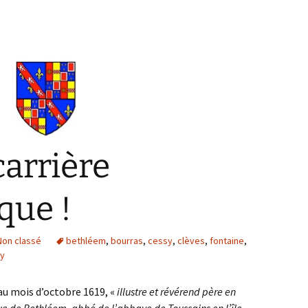
carrière
que !
Non classé
bethléem
,
bourras
,
cessy
,
clèves
,
fontaine
,
ay
 au mois d’octobre 1619, «
illustre et révérend père en
ue de Bethléem, abbé de l’abbaye de Toussains en l’île