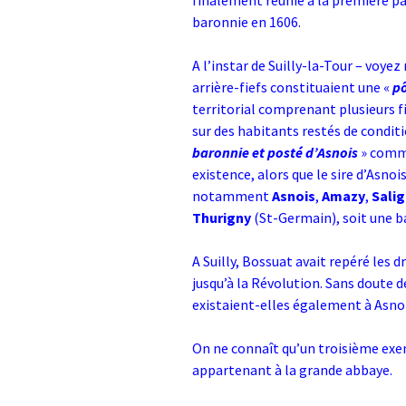
finalement réunie à la première pa
baronnie en 1606.
A l’instar de Suilly-la-Tour – voyez 
arrière-fiefs constituaient une «
p
territorial comprenant plusieurs fi
sur des habitants restés de condit
baronnie et posté d’Asnois
» comme
existence, alors que le sire d’Asnoi
notamment
Asnois
,
Amazy
,
Sali
Thurigny
(St-Germain), soit une ba
A Suilly, Bossuat avait repéré les d
jusqu’à la Révolution. Sans doute 
existaient-elles également à Asnoi
On ne connaît qu’un troisième exem
appartenant à la grande abbaye.