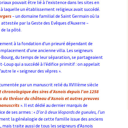
aux pouvait être lié à l’existence dans les sites en
à laquelle un établissement religieux avait succédé.
ergers
– un domaine familial de Saint Germain où la
 attestée par la Geste des Evêques d’Auxerre –
de la pôté.
vement à la fondation d’un prieuré dépendant de
emplacement d’une ancienne villa. Les seigneurs
-Bourg, du temps de leur séparation, se partageaient
t-Loup qui a succédé à l’édifice primitif : on appelait
l’autre le « seigneur des vêpres
».
documentée par un manuscrit relié du XVIIIème siècle
t chronologique des sires d’Asnois depuis l’an 1258
res du thrésor du château d’Asnois et autres preuves
 manuscrits
». Il est dédié au dernier marquis de
ice de ses armes : «
D’or à deux léopards de gueules, l’un
ent la généalogie de cette famille issue des anciens
ais traite aussi de tous les seigneurs d’Asnois