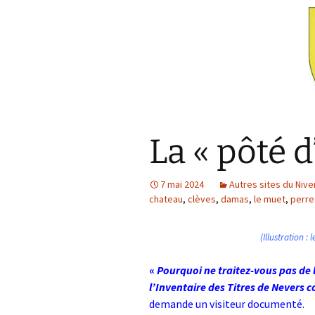
La « pôté d
7 mai 2024
Autres sites du Nive
chateau
,
clèves
,
damas
,
le muet
,
perre
(Illustration :
«
Pourquoi ne traitez-vous pas de l
l’Inventaire des Titres de Nevers
demande un visiteur documenté.