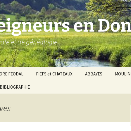
seigneurs en Don
ocale et de généalogie
DRE FEODAL
FIEFS et CHATEAUX
ABBAYES
MOULIN
ronnie de Donzy
BIBLIOGRAPHIE
Par ordre alphabétique…
Saint-Aignan-sur-Cher
êché d’Auxerre
Par châtellenies…
Le Perche-Gouët
Châtellenies d’origi
èves
mté-duché de Nevers
Châtellenies adjoin
nds fiefs voisins
Baronnie de Toucy
Châtellenie de
(Saint-Fargeau, Puisaye)
Châteauneuf-Val-d