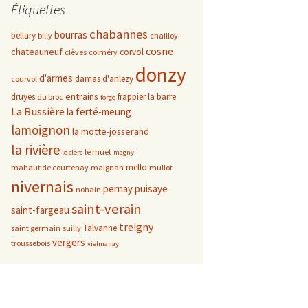
Étiquettes
chabannes
bourras
bellary
billy
chailloy
cosne
chateauneuf
corvol
clèves
colméry
donzy
d'armes
damas d'anlezy
courvol
entrains
druyes
frappier
la barre
du broc
forge
La Bussière
la ferté-meung
lamoignon
la motte-josserand
la rivière
le muet
le clerc
magny
mello
mahaut de courtenay
maignan
mullot
nivernais
pernay
puisaye
nohain
saint-verain
saint-fargeau
treigny
Talvanne
saint germain
suilly
vergers
troussebois
vielmanay