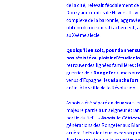
de la cité, relevait féodalement d
Donzy aux comtes de Nevers. Ils vo
complexe de la baronnie, aggravée 
obtenu du roi son rattachement, a
au XVème siècle.
Quoiqu’il en soit, pour donner s
pas résisté au plaisir d’étudier l
retrouver des lignées familières : l
guerrier de «
Rongefer
», mais auss
venus d’Espagne, les
Blanchefort
enfin, à la veille de la Révolution.
Asnois a été séparé en deux sous-e
majeure partie à un seigneur étrang
partie du fief – «
Asnois-le-Châtea
générations des Rongefer aux Blanc
arrière-fiefs alentour, avec son pro