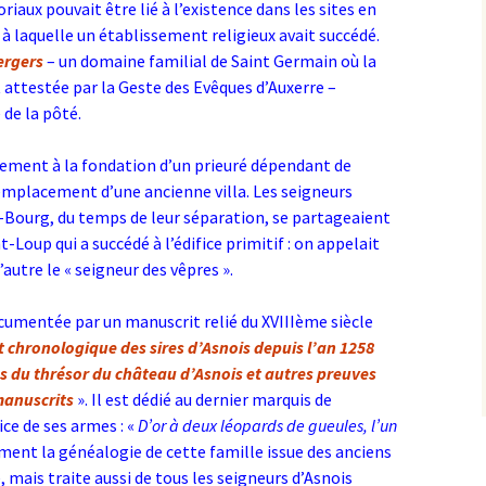
aux pouvait être lié à l’existence dans les sites en
à laquelle un établissement religieux avait succédé.
ergers
– un domaine familial de Saint Germain où la
 attestée par la Geste des Evêques d’Auxerre –
de la pôté.
vement à la fondation d’un prieuré dépendant de
emplacement d’une ancienne villa. Les seigneurs
-Bourg, du temps de leur séparation, se partageaient
t-Loup qui a succédé à l’édifice primitif : on appelait
l’autre le « seigneur des vêpres
».
documentée par un manuscrit relié du XVIIIème siècle
t chronologique des sires d’Asnois depuis l’an 1258
res du thrésor du château d’Asnois et autres preuves
 manuscrits
». Il est dédié au dernier marquis de
ice de ses armes : «
D’or à deux léopards de gueules, l’un
ent la généalogie de cette famille issue des anciens
ais traite aussi de tous les seigneurs d’Asnois