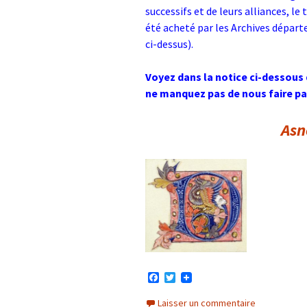
successifs et de leurs alliances, le
été acheté par les Archives départe
ci-dessus).
Voyez dans la notice ci-dessous 
ne manquez pas de nous faire pa
Asn
F
T
a
w
c
i
Laisser un commentaire