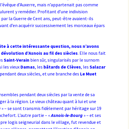
e l’évêque d’Auxerre, mais n’appartenait pas comme
ulurent y remédier. Profitant d’une indivision
par la Guerre de Cent ans, peut-être avaient-ils
vant d’en acquérir successivement les morceaux épars
uite à cette intéressante question, nous n’avons
a dévolution d’Asnois au fil des siècles
. Elle nous fait
es
Saint-Verain
bien sûr, singularisés par le surnom
i les vieux
Damas
, les
bâtards de Clèves
, les
Salazar
pendant deux siècles, et une branche des
Le Muet
nsembles pendant deux siècles par la vente de sa
er à la région. Le vieux château quant à lui et une
u
» – se sont transmis fidèlement par héritage sur 19
hefort. L’autre partie – «
Asnois-le-Bourg
» – et ses
pre logis seigneurial dans le village, fut revendue et