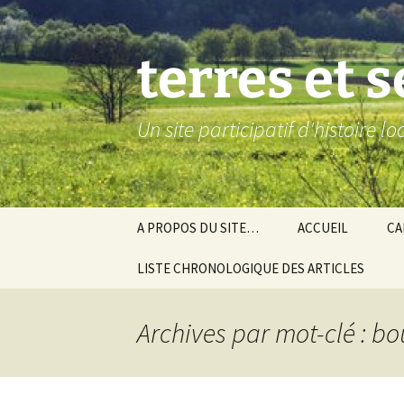
Aller
au
contenu
terres et 
Un site participatif d'histoire l
A PROPOS DU SITE…
ACCUEIL
CA
LISTE CHRONOLOGIQUE DES ARTICLES
Ba
Ev
Archives par mot-clé : b
Co
Gra