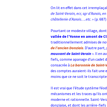
On lit en effet dans cet irremplaça
de Saint-Verain, ecr, sgr d’Asnois, 
châtellenie d’Asnois….etc
. » (p. 687)
Pourtant ce modeste village, dont
vallée de l’Yonne en amont de 
traditionnellement admises de notr
de l’ancien Donziais
. D’autre part,
mouvant de Saint-Verain
». Il en 
fiefs, comme apanage d’un cadet de
consacrée à
La baronnie de Saint-
des comptes auraient-ils fait une e
moins que ce ne soit le transcripte
Il est vrai que l’étude système féod
mécanismes et les traces qu’ils o
moderne et rationnelle. Saint-Verai
donziaise, et dont les arrière-fie