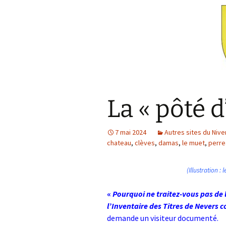
La « pôté d
7 mai 2024
Autres sites du Nive
chateau
,
clèves
,
damas
,
le muet
,
perre
(Illustration :
«
Pourquoi ne traitez-vous pas de l
l’Inventaire des Titres de Nevers
demande un visiteur documenté.