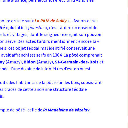
r une alliance, permettant l’érection d’Asnois en
notre article sur «
La Pôté de Suilly
» – Asnois et ses
ôté
», du latin «
potestas
», c’est-à-dire un ensemble
efs et villages, dont le seigneur exerçait son pouvoir
ion serve. Des actes tardifs mentionnent encore la «
 si cet objet féodal mal identifié conservait une
s avait affranchi
ses
serfs en 1304. La pôté comprenait
gny
(Amazy),
Bidon
(Amazy),
St-Germain-des-Bois
et
nde d’une dizaine de kilomètres d’est en ouest.
roits des habitants de la pôté sur des bois, subsistant
des traces de cette ancienne structure féodale
s.
ple de pôté : celle de
la Madeleine de Vézelay
,