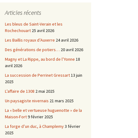
Châtellenie d’Etais
Articles récents
Châtellenie de Chatel-
-
Censoir
Châtellenies de Corvol et
Les bleus de Saint-Verain et les
Billy
Rochechouart
25 avril 2026
s du
Les Baillis royaux d’Auxerre
24 avril 2026
Des générations de potiers…
20 avril 2026
Magny et La Rippe, au bord de l’Yonne
18
avril 2026
La succession de Perrinet Gressart
13 juin
2025
L’affaire de 1308
2 mai 2025
Un paysagiste nivernais
21 mars 2025
La « belle et vertueuse huguenotte » de la
Maison-Fort
9 février 2025
La forge d’un duc, à Champlemy
3 février
2025