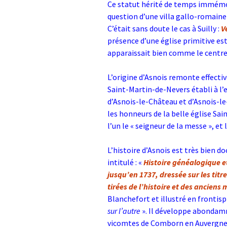
Ce statut hérité de temps immémori
question d’une villa gallo-romaine 
C’était sans doute le cas à Suilly :
V
présence d’une église primitive est
apparaissait bien comme le centre 
L’origine d’Asnois remonte effecti
Saint-Martin-de-Nevers établi à l’
d’Asnois-le-Château et d’Asnois-le
les honneurs de la belle église Sain
l’un le « seigneur de la messe », et 
L’histoire d’Asnois est très bien 
intitulé : «
Histoire généalogique e
jusqu’en 1737, dressée sur les tit
tirées de l’histoire et des anciens
Blanchefort et illustré en frontisp
sur l’autre
». Il développe abondamm
vicomtes de Comborn en Auvergne, m