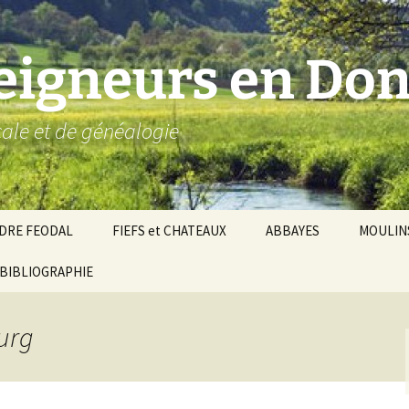
seigneurs en Don
ocale et de généalogie
DRE FEODAL
FIEFS et CHATEAUX
ABBAYES
MOULIN
ronnie de Donzy
BIBLIOGRAPHIE
Par ordre alphabétique…
Saint-Aignan-sur-Cher
êché d’Auxerre
Par châtellenies…
Le Perche-Gouët
Châtellenies d’origi
ourg
mté-duché de Nevers
Châtellenies adjoin
nds fiefs voisins
Baronnie de Toucy
Châtellenie de
(Saint-Fargeau, Puisaye)
Châteauneuf-Val-d