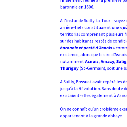
finalement réunie à la première pa
baronnie en 1606.
A l’instar de Suilly-la-Tour – voyez 
arrière-fiefs constituaient une «
p
territorial comprenant plusieurs fi
sur des habitants restés de condit
baronnie et posté d’Asnois
» comme
existence, alors que le sire d’Asnoi
notamment
Asnois
,
Amazy
,
Sali
Thurigny
(St-Germain), soit une ba
A Suilly, Bossuat avait repéré les d
jusqu’à la Révolution. Sans doute 
existaient-elles également à Asnoi
On ne connaît qu’un troisième exem
appartenant à la grande abbaye.