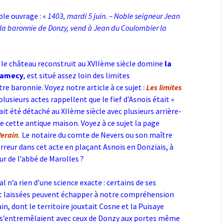
ble ouvrage : «
1403, mardi 5 juin. – Noble seigneur Jean
en la baronnie de Donzy, vend à Jean du Coulombier la
 le château reconstruit au XVIIème siècle domine
la
Clamecy
, est situé assez loin des limites
e baronnie. Voyez notre article à ce sujet :
Les limites
 plusieurs actes rappellent que le fief d’Asnois était «
avait été détaché au XIIème siècle avec plusieurs arrière-
 cette antique maison. Voyez à ce sujet la page
Verain
.
Le notaire du comte de Nevers ou son maître
rreur dans cet acte en plaçant Asnois en Donziais, à
ur de l’abbé de Marolles ?
al n’a rien d’une science exacte : certains de ses
nt laissées peuvent échapper à notre compréhension
n, dont le territoire jouxtait Cosne et la Puisaye
fs s’entremêlaient avec ceux de Donzy aux portes même