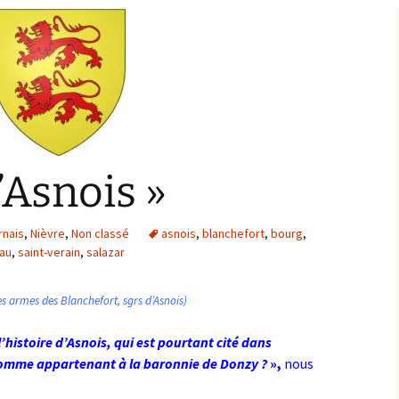
Bargis
Baronnie de Saint-Verain
Châtellenie de Saint
Verain
Comté d’Auxerre
Seigneuries voisine
Comté de Gien
Donziais
Seigneurie de Courtenay
’Asnois »
Comté de Sancerre
rnais
,
Nièvre
,
Non classé
asnois
,
blanchefort
,
bourg
,
au
,
saint-verain
,
salazar
 les armes des Blanchefort, sgrs d’Asnois)
’histoire d’Asnois, qui est pourtant cité dans
 comme appartenant à la baronnie de Donzy ?
»,
nous