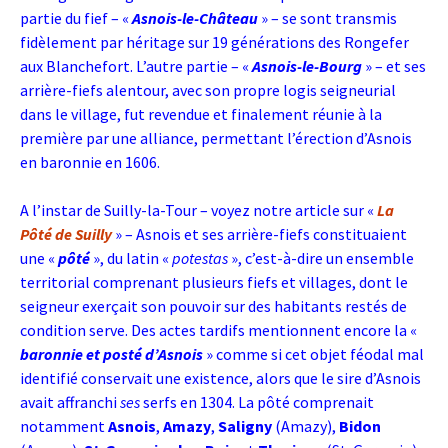
partie du fief – «
Asnois-le-Château
» – se sont transmis
fidèlement par héritage sur 19 générations des Rongefer
aux Blanchefort. L’autre partie – «
Asnois-le-Bourg
» – et ses
arrière-fiefs alentour, avec son propre logis seigneurial
dans le village, fut revendue et finalement réunie à la
première par une alliance, permettant l’érection d’Asnois
en baronnie en 1606.
A l’instar de Suilly-la-Tour – voyez notre article sur «
La
Pôté de Suilly
» – Asnois et ses arrière-fiefs constituaient
une «
pôté
», du latin «
potestas
», c’est-à-dire un ensemble
territorial comprenant plusieurs fiefs et villages, dont le
seigneur exerçait son pouvoir sur des habitants restés de
condition serve. Des actes tardifs mentionnent encore la «
baronnie et posté d’Asnois
» comme si cet objet féodal mal
identifié conservait une existence, alors que le sire d’Asnois
avait affranchi
ses
serfs en 1304. La pôté comprenait
notamment
Asnois
,
Amazy
,
Saligny
(Amazy),
Bidon