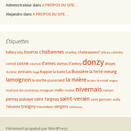
Administrateur
dans
A PROPOS DU SITE…
Alejandro
dans
A PROPOS DU SITE…
Étiquettes
chabannes
bourras
chateauneuf
bellary
billy
chailloy
clèves
colméry
donzy
cosne
d'armes
corvol
damas d'anlezy
druyes
courvol
La Bussière
la ferté-meung
entrains
frappier
la barre
du broc
forge
la rivière
lamoignon
la motte-josserand
le muet
le clerc
magny
nivernais
mello
mahaut de courtenay
maignan
mullot
nohain
saint-verain
pernay
puisaye
saint-fargeau
saint germain
suilly
treigny
vergers
Talvanne
troussebois
vielmanay
Fièrement propulsé par WordPress