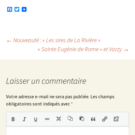
F
T
a
w
c
i
e
t
b
t
o
e
o
r
Navigation
←
Nouveauté : « Les sires de La Rivière »
k
« Sainte Eugénie de Rome » et Varzy
→
des
articles
Laisser un commentaire
Votre adresse e-mail ne sera pas publiée.
Les champs
obligatoires sont indiqués avec
*