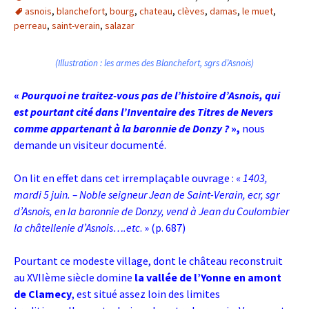
asnois
,
blanchefort
,
bourg
,
chateau
,
clèves
,
damas
,
le muet
,
perreau
,
saint-verain
,
salazar
(Illustration : les armes des Blanchefort, sgrs d’Asnois)
«
Pourquoi ne traitez-vous pas de l’histoire d’Asnois, qui
est pourtant cité dans l’Inventaire des Titres de Nevers
comme appartenant à la baronnie de Donzy ?
»,
nous
demande un visiteur documenté.
On lit en effet dans cet irremplaçable ouvrage : «
1403,
mardi 5 juin. – Noble seigneur Jean de Saint-Verain, ecr, sgr
d’Asnois, en la baronnie de Donzy, vend à Jean du Coulombier
la châtellenie d’Asnois….etc
. » (p. 687)
Pourtant ce modeste village, dont le château reconstruit
au XVIIème siècle domine
la vallée de l’Yonne en amont
de Clamecy
, est situé assez loin des limites