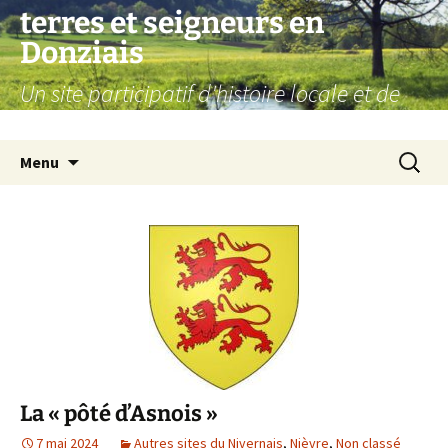
Aller
terres et seigneurs en
au
Donziais
contenu
Un site participatif d'histoire locale et de
généalogie
Recherc
Menu
La « pôté d’Asnois »
7 mai 2024
Autres sites du Nivernais
,
Nièvre
,
Non classé