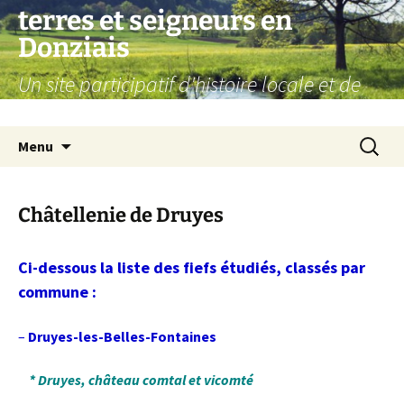
Aller
terres et seigneurs en
au
Donziais
contenu
Un site participatif d'histoire locale et de
généalogie
Recherc
Menu
Châtellenie de Druyes
Ci-dessous la liste des fiefs étudiés, classés par
commune :
–
Druyes-les-Belles-Fontaines
* Druyes, château comtal et vicomté