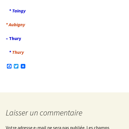
*
Taingy
* Aubigny
– Thury
*
Thury
F
T
a
w
c
i
e
t
b
t
o
e
o
r
k
Laisser un commentaire
Votre adresse e-mail ne sera pas publiée.
Les champs