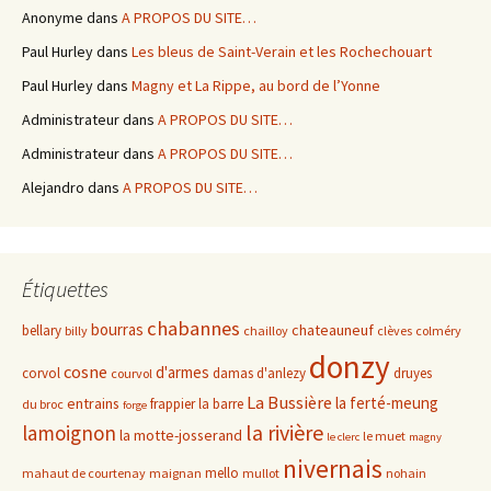
Anonyme
dans
A PROPOS DU SITE…
Paul Hurley
dans
Les bleus de Saint-Verain et les Rochechouart
Paul Hurley
dans
Magny et La Rippe, au bord de l’Yonne
Administrateur
dans
A PROPOS DU SITE…
Administrateur
dans
A PROPOS DU SITE…
Alejandro
dans
A PROPOS DU SITE…
Étiquettes
chabannes
bourras
chateauneuf
bellary
billy
chailloy
clèves
colméry
donzy
cosne
d'armes
corvol
damas d'anlezy
druyes
courvol
La Bussière
la ferté-meung
entrains
frappier
la barre
du broc
forge
la rivière
lamoignon
la motte-josserand
le muet
le clerc
magny
nivernais
mello
mahaut de courtenay
maignan
mullot
nohain