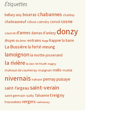
Étiquettes
chabannes
bourras
bellary
billy
chailloy
cosne
chateauneuf
corvol
clèves
colméry
donzy
d'armes
damas d'anlezy
courvol
entrains
druyes
frappier
la barre
du broc
forge
La Bussière
la ferté-meung
lamoignon
la motte-josserand
la rivière
le muet
le clerc
magny
mello
mahaut de courtenay
maignan
mullot
nivernais
pernay
puisaye
nohain
saint-verain
saint-fargeau
treigny
Talvanne
saint germain
suilly
vergers
troussebois
vielmanay