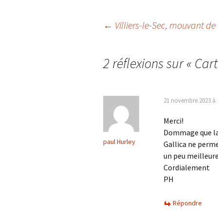
b
t
o
e
o
r
Navigation
←
Villiers-le-Sec, mouvant de
k
des
2 réflexions sur «
Cart
articles
21 novembre 2023 à 
Merci!
Dommage que la 
paul Hurley
Gallica ne permet
un peu meilleure
Cordialement
PH
Répondre