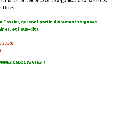
e remettre en évidence cette organisation à partir des
 titres.
de Cassini, qui sont particulièrement soignées,
nes, et lieux-dits.
. 1750)
)
NNES DECOUVERTES !