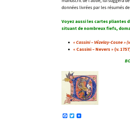
manuscrit de l’abbé, lui suggéra d
données livrées par les résumés des
Voyez aussi les cartes pliantes 
situant de nombreux fiefs, domai
« Cassini – Vézelay-Cosne » (v
« Cassini – Nevers » (v. 1757
BO
F
T
a
w
c
i
e
t