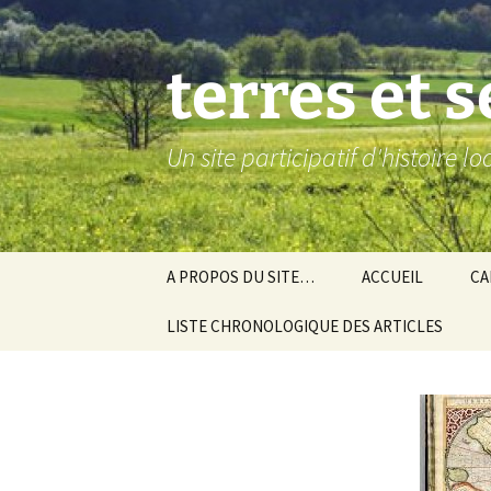
Aller
au
contenu
terres et 
Un site participatif d'histoire l
A PROPOS DU SITE…
ACCUEIL
CA
LISTE CHRONOLOGIQUE DES ARTICLES
Ba
Ev
Co
Gra