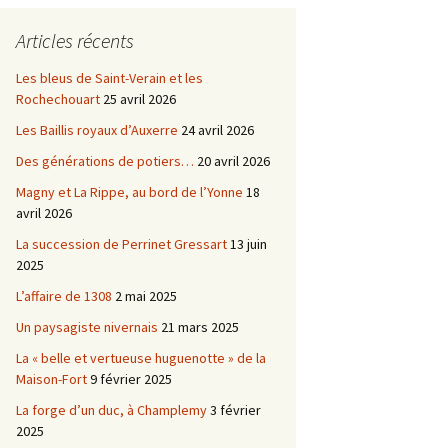
Châtellenie d’Etais
Articles récents
Châtellenie de Chatel-
-
Censoir
Châtellenies de Corvol et
Les bleus de Saint-Verain et les
Billy
Rochechouart
25 avril 2026
s du
Les Baillis royaux d’Auxerre
24 avril 2026
Des générations de potiers…
20 avril 2026
Magny et La Rippe, au bord de l’Yonne
18
avril 2026
La succession de Perrinet Gressart
13 juin
2025
L’affaire de 1308
2 mai 2025
Un paysagiste nivernais
21 mars 2025
La « belle et vertueuse huguenotte » de la
Maison-Fort
9 février 2025
La forge d’un duc, à Champlemy
3 février
2025