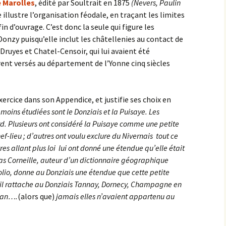
e Marolles
, édité par Soultrait en 1875
(Nevers, Paulin
e illustre l’organisation féodale, en traçant les limites
in d’ouvrage. C’est donc la seule qui figure les
onzy puisqu’elle inclut les châtellenies au contact de
 Druyes et Chatel-Censoir, qui lui avaient été
rent versés au département de l’Yonne cinq siècles
’exercice dans son Appendice, et justifie ses choix en
e moins étudiées sont le Donziais et la Puisaye. Les
rd. Plusieurs ont considéré la Puisaye comme une petite
-lieu ; d’autres ont voulu exclure du Nivernais tout ce
re
s allant plus loi lui ont donné une étendue qu’elle était
as Corneille, auteur d’un dictionnaire géographique
folio, donne au Donziais une étendue que cett
e petite
y il rattache au Donziais Tannay, Dornecy, Champagne en
nan….
(alors que)
jamais elles n’avaient appartenu au