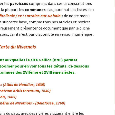
er les
paroisses
comprises dans ces circonscriptions
la plupart les
communes
d’aujourd’hui. Les listes de «
hâtellenie / ex : Entrains-sur-Nohain
» de notre menu
s sur cette base, comme tous nos articles et notices.
eusement présenter ce document que par le cliché
us, car il n’est pas disponible en version numérique :
Carte du Nivernois
nt auxquelles le site Gallica (BNF) permet
 zoomer pour en voir tous les détails. Ci-dessous
 connues des XVIIème et XVIIIème siècles.
 » (Atlas de Hondius, 1635)
heatrum orbis terrarum, 1640)
son, 1665)
éral de Nivernois » (Delafosse, 1760)
ns du pays, avec des rivières zigzagant entre les