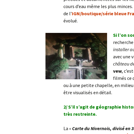
cours d’eau même les plus minces. Il
de l’
IGN/boutique/série bleue Fr
évolué.
Si l’on s
recherche 
installer a
avec une v
château de 
vew
, c’es
filmés ce 
ou à une petite chapelle, en milieu 
être visualisés en détail.
2/ S’il s’agit de géographie his
très restreinte.
La «
Carte du Nivernois, divisé en 3