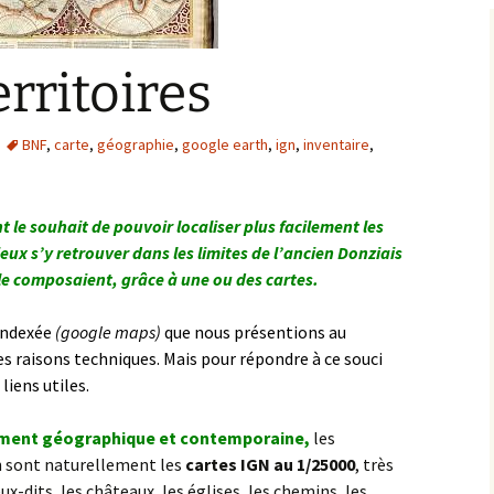
Bargis
Baronnie de Saint-Verain
Châtellenie de Saint
erritoires
Verain
Comté d’Auxerre
Seigneuries voisine
BNF
,
carte
,
géographie
,
google earth
,
ign
,
inventaire
,
Comté de Gien
Donziais
Seigneurie de Courtenay
le souhait de pouvoir localiser plus facilement les
Comté de Sancerre
eux s’y retrouver dans les limites de l’ancien Donziais
 le composaient, grâce à une ou des cartes.
 indexée
(google maps)
que nous présentions au
raisons techniques. Mais pour répondre à ce souci
liens utiles.
purement géographique et contemporaine,
les
on sont naturellement les
cartes IGN au 1/25000
, très
x-dits, les châteaux, les églises, les chemins, les