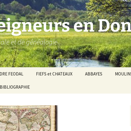
seigneurs en Don
ocale et de généalogie
DRE FEODAL
FIEFS et CHATEAUX
ABBAYES
MOULIN
ronnie de Donzy
BIBLIOGRAPHIE
Par ordre alphabétique…
Saint-Aignan-sur-Cher
êché d’Auxerre
Par châtellenies…
Le Perche-Gouët
Châtellenies d’origi
mté-duché de Nevers
Châtellenies adjoin
nds fiefs voisins
Baronnie de Toucy
Châtellenie de
(Saint-Fargeau, Puisaye)
Châteauneuf-Val-d