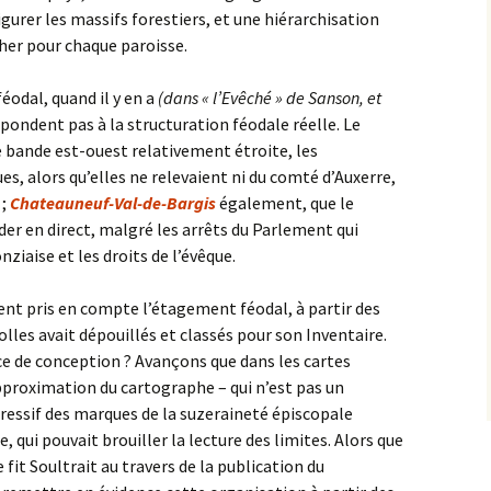
igurer les massifs forestiers, et une hiérarchisation
cher pour chaque paroisse.
éodal, quand il y en a
(dans « l’Evêché » de Sanson, et
spondent pas à la structuration féodale réelle. Le
bande est-ouest relativement étroite, les
es, alors qu’elles ne relevaient ni du comté d’Auxerre,
 ;
Chateauneuf-Val-de-Bargis
également, que le
er en direct, malgré les arrêts du Parlement qui
iaise et les droits de l’évêque.
ent pris en compte l’étagement féodal, à partir des
olles avait dépouillés et classés pour son Inventaire.
e de conception ? Avançons que dans les cartes
approximation du cartographe – qui n’est pas un
gressif des marques de la suzeraineté épiscopale
e, qui pouvait brouiller la lecture des limites. Alors que
 fit Soultrait au travers de la publication du