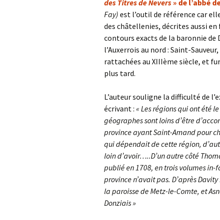
des Titres de Nevers
» de l’abbé d
Fay)
est l’outil de référence car ell
des châtellenies, décrites aussi en f
contours exacts de la baronnie de D
l’Auxerrois au nord : Saint-Sauveur,
rattachées au XIIIème siècle, et fu
plus tard.
L’auteur souligne la difficulté de l
écrivant :
« Les régions qui ont été l
géographes sont loins d’être d’acco
province ayant Saint-Amand pour chef
qui dépendait de cette région, d’aut
loin d’avoir…..D’un autre côté Thom
publié en 1708, en trois volumes in-
province n’avait pas. D’après Davit
la paroisse de Metz-le-Comte, et
As
Donziais »