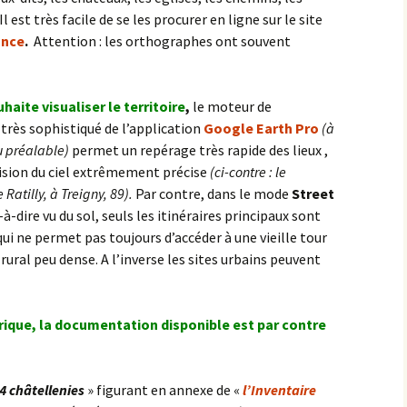
 est très facile de se les procurer en ligne sur le site
ance
.
Attention : les orthographes ont souvent
ouhaite
vis
ualiser le territoire
,
le moteur de
très sophistiqué de l’application
Google Earth Pro
(à
u préalable)
permet un repérage très rapide des lieux ,
ision du ciel extrêmement précise
(ci-contre : le
Ratilly, à Treigny, 89).
Par contre, dans le mode
Street
t-à-dire vu du sol, seuls les itinéraires principaux sont
qui ne permet pas toujours d’accéder à une vieille tour
rural peu dense. A l’inverse les sites urbains peuvent
torique, la documentation disponible est par contre
4 châtellenies
» figurant en annexe de «
l’Inventaire