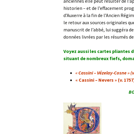
anciennes elle peut résulter de l’
historien – et de l’effacement pro
d’Auxerre à la fin de l’Ancien Régim
le retour aux sources originales que
manuscrit de l’abbé, lui suggéra d
données livrées par les résumés des
Voyez aussi les cartes pliantes 
situant de nombreux fiefs, domai
« Cassini – Vézelay-Cosne » (v
« Cassini – Nevers » (v. 1757
BO