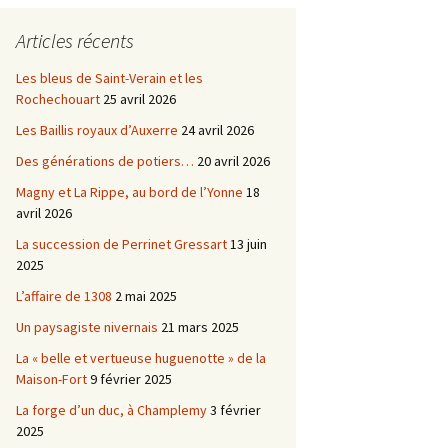
Châtellenie d’Etais
Articles récents
Châtellenie de Chatel-
-
Censoir
Châtellenies de Corvol et
Les bleus de Saint-Verain et les
Billy
Rochechouart
25 avril 2026
s du
Les Baillis royaux d’Auxerre
24 avril 2026
Des générations de potiers…
20 avril 2026
Magny et La Rippe, au bord de l’Yonne
18
avril 2026
La succession de Perrinet Gressart
13 juin
2025
L’affaire de 1308
2 mai 2025
Un paysagiste nivernais
21 mars 2025
La « belle et vertueuse huguenotte » de la
Maison-Fort
9 février 2025
La forge d’un duc, à Champlemy
3 février
2025