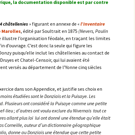
torique, la documentation disponible est par contre
4 châtellenies
» figurant en annexe de «
l’Inventaire
e Marolles
, édité par Soultrait en 1875
(Nevers, Paulin
e illustre l’organisation féodale, en traçant les limites
in d’ouvrage. C’est donc la seule qui figure les
onzy puisqu’elle inclut les châtellenies au contact de
 Druyes et Chatel-Censoir, qui lui avaient été
rent versés au département de l’Yonne cinq siècles
’exercice dans son Appendice, et justifie ses choix en
e moins étudiées sont le Donziais et la Puisaye. Les
rd. Plusieurs ont considéré la Puisaye comme une petite
-lieu ; d’autres ont voulu exclure du Nivernais tout ce
re
s allant plus loi lui ont donné une étendue qu’elle était
as Corneille, auteur d’un dictionnaire géographique
folio, donne au Donziais une étendue que cett
e petite