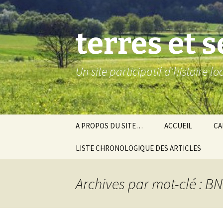
Aller
au
contenu
terres et 
Un site participatif d'histoire l
A PROPOS DU SITE…
ACCUEIL
CA
LISTE CHRONOLOGIQUE DES ARTICLES
Ba
Ev
Archives par mot-clé : B
Co
Gra