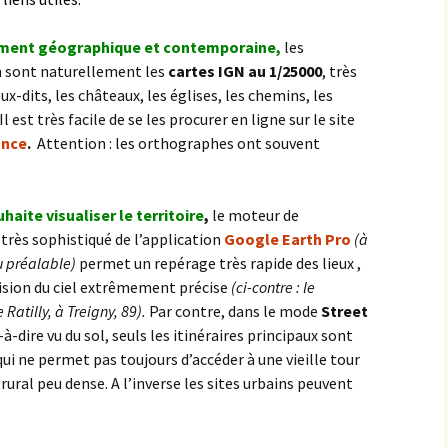
purement géographique et contemporaine,
les
on sont naturellement les
cartes IGN au 1/25000
, très
x-dits, les châteaux, les églises, les chemins, les
 est très facile de se les procurer en ligne sur le site
ance
.
Attention : les orthographes ont souvent
ouhaite
vis
ualiser le territoire
,
le moteur de
très sophistiqué de l’application
Google Earth Pro
(à
u préalable)
permet un repérage très rapide des lieux ,
ision du ciel extrêmement précise
(ci-contre : le
Ratilly, à Treigny, 89).
Par contre, dans le mode
Street
t-à-dire vu du sol, seuls les itinéraires principaux sont
qui ne permet pas toujours d’accéder à une vieille tour
rural peu dense. A l’inverse les sites urbains peuvent