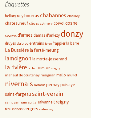
Étiquettes
chabannes
bourras
bellary
billy
chailloy
cosne
chateauneuf
corvol
clèves
colméry
donzy
d'armes
damas d'anlezy
courvol
entrains
druyes
frappier
la barre
du broc
forge
La Bussière
la ferté-meung
lamoignon
la motte-josserand
la rivière
le muet
le clerc
magny
mello
mahaut de courtenay
maignan
mullot
nivernais
pernay
puisaye
nohain
saint-verain
saint-fargeau
treigny
Talvanne
saint germain
suilly
vergers
troussebois
vielmanay