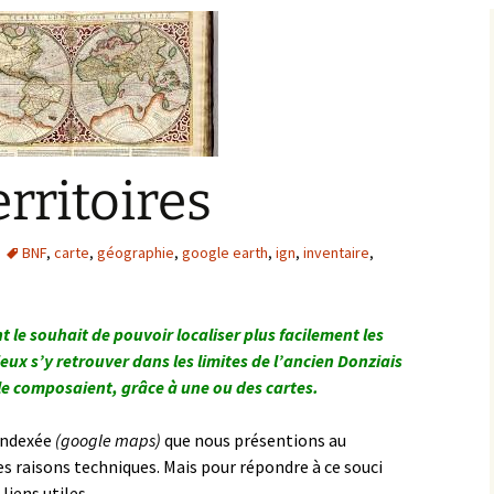
Bargis
Baronnie de Saint-Verain
Châtellenie de Saint
Verain
Comté d’Auxerre
Seigneuries voisine
Comté de Gien
Donziais
erritoires
Seigneurie de Courtenay
Comté de Sancerre
BNF
,
carte
,
géographie
,
google earth
,
ign
,
inventaire
,
le souhait de pouvoir localiser plus facilement les
eux s’y retrouver dans les limites de l’ancien Donziais
 le composaient, grâce à une ou des cartes.
 indexée
(google maps)
que nous présentions au
raisons techniques. Mais pour répondre à ce souci
liens utiles.