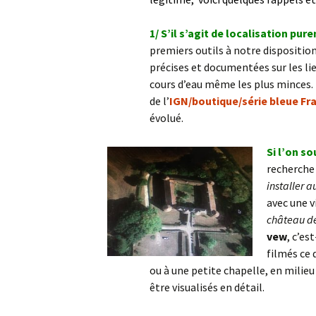
1/ S’il s’agit de localisation 
premiers outils à notre dispositi
précises et documentées sur les lieu
cours d’eau même les plus minces. Il
de l’
IGN/boutique/série bleue Fr
évolué.
Si l’on s
recherche 
installer a
avec une v
château de 
vew
, c’es
filmés ce 
ou à une petite chapelle, en milieu 
être visualisés en détail.