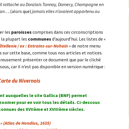
y il rattache au Donziais Tannay, Dornecy, Champagne en
nan….
(alors que)
jamais elles n’avaient appartenu au
er les
paroisses
comprises dans ces circonscriptions
la plupart les
communes
d’aujourd’hui. Les listes de «
hâtellenie / ex : Entrains-sur-Nohain
» de notre menu
s sur cette base, comme tous nos articles et notices.
eusement présenter ce document que par le cliché
us, car il n’est pas disponible en version numérique :
Carte du Nivernois
nt auxquelles le site Gallica (BNF) permet
 zoomer pour en voir tous les détails. Ci-dessous
 connues des XVIIème et XVIIIème siècles.
 » (Atlas de Hondius, 1635)