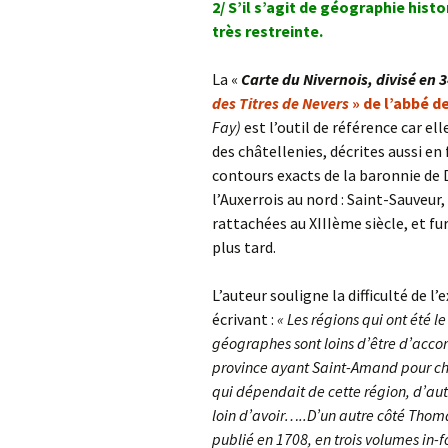
2/ S’il s’agit de géographie his
très restreinte.
La «
Carte du Nivernois, divisé en 3
des Titres de Nevers
» de l’abbé d
Fay)
est l’outil de référence car ell
des châtellenies, décrites aussi en f
contours exacts de la baronnie de D
l’Auxerrois au nord : Saint-Sauveur,
rattachées au XIIIème siècle, et fu
plus tard.
L’auteur souligne la difficulté de l
écrivant :
« Les régions qui ont été l
géographes sont loins d’être d’acco
province ayant Saint-Amand pour chef
qui dépendait de cette région, d’aut
loin d’avoir…..D’un autre côté Thom
publié en 1708, en trois volumes in-