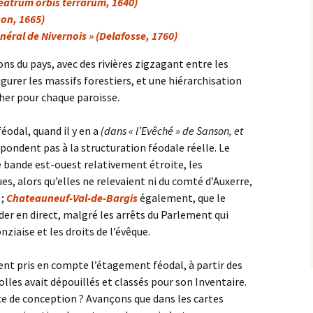
heatrum orbis terrarum, 1640)
son, 1665)
éral de Nivernois » (Delafosse, 1760)
ns du pays, avec des rivières zigzagant entre les
igurer les massifs forestiers, et une hiérarchisation
cher pour chaque paroisse.
éodal, quand il y en a
(dans « l’Evêché » de Sanson, et
spondent pas à la structuration féodale réelle. Le
bande est-ouest relativement étroite, les
es, alors qu’elles ne relevaient ni du comté d’Auxerre,
 ;
Chateauneuf-Val-de-Bargis
également, que le
er en direct, malgré les arrêts du Parlement qui
iaise et les droits de l’évêque.
ent pris en compte l’étagement féodal, à partir des
olles avait dépouillés et classés pour son Inventaire.
e de conception ? Avançons que dans les cartes