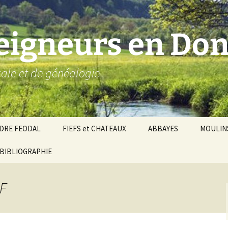
seigneurs en Don
ocale et de généalogie
DRE FEODAL
FIEFS et CHATEAUX
ABBAYES
MOULIN
ronnie de Donzy
BIBLIOGRAPHIE
Par ordre alphabétique…
Saint-Aignan-sur-Cher
êché d’Auxerre
Par châtellenies…
Le Perche-Gouët
Châtellenies d’origi
NF
mté-duché de Nevers
Châtellenies adjoin
nds fiefs voisins
Baronnie de Toucy
Châtellenie de
(Saint-Fargeau, Puisaye)
Châteauneuf-Val-d