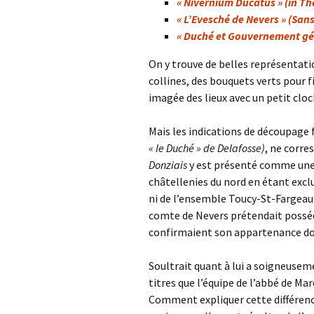
« Nivernium Ducatus » (in T
« L’Evesché de Nevers » (San
« Duché et Gouvernement gén
On y trouve de belles représentatio
collines, des bouquets verts pour f
imagée des lieux avec un petit clo
Mais les indications de découpage f
« le Duché » de Delafosse)
, ne corre
Donziais
y est présenté comme une 
châtellenies du nord en étant exclu
ni de l’ensemble Toucy-St-Fargeau
comte de Nevers prétendait posséd
confirmaient son appartenance donz
Soultrait quant à lui a soigneusem
titres que l’équipe de l’abbé de Mar
Comment expliquer cette différenc