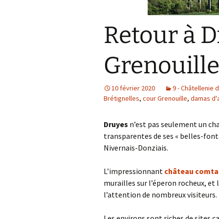
Retour à D
Grenouill
10 février 2020
9 - Châtellenie 
Brétignelles
,
cour Grenouille
,
damas d'
Druyes
n’est pas seulement un char
transparentes de ses « belles-fonta
Nivernais-Donziais.
L’impressionnant
château comta
murailles sur l’éperon rocheux, et 
l’attention de nombreux visiteurs.
Les environs sont riches de sites