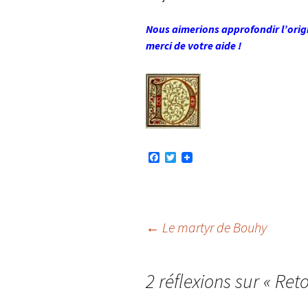
Nous aimerions approfondir l’origin
merci de votre aide !
F
T
a
w
c
i
e
t
b
t
o
e
o
r
Navigation
←
Le martyr de Bouhy
k
des
2 réflexions sur «
Reto