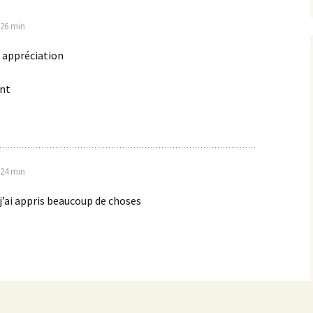
h 26 min
 appréciation
ent
h 24 min
 j’ai appris beaucoup de choses