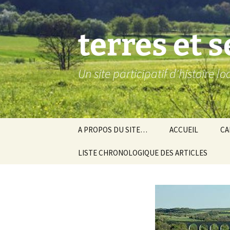
Aller
au
contenu
terres et 
Un site participatif d'histoire l
A PROPOS DU SITE…
ACCUEIL
CA
LISTE CHRONOLOGIQUE DES ARTICLES
Ba
Ev
Co
Gra