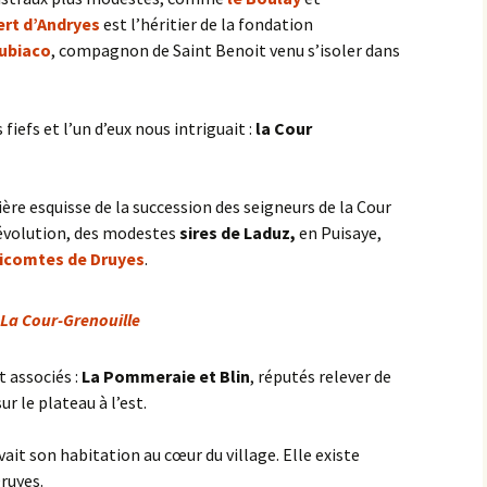
ert d’Andryes
est l’héritier de la fondation
Subiaco
, compagnon de Saint Benoit venu s’isoler dans
fiefs et l’un d’eux nous intriguait :
la Cour
re esquisse de la succession des seigneurs de la Cour
Révolution, des modestes
sires de Laduz,
en Puisaye,
icomtes de Druyes
.
La Cour-Grenouille
t associés :
La Pommeraie et Blin
, réputés relever de
sur le plateau à l’est.
vait son habitation au cœur du village. Elle existe
Druyes.