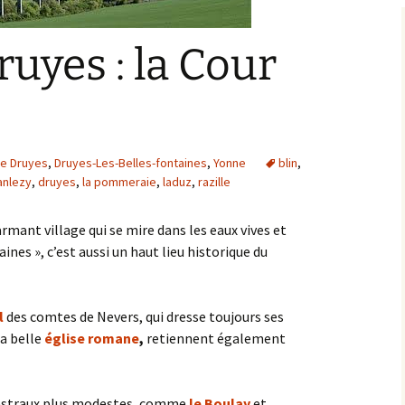
Bargis
Baronnie de Saint-Verain
ruyes : la Cour
Châtellenie de Saint
Verain
Comté d’Auxerre
e
Seigneuries voisine
Comté de Gien
Donziais
Seigneurie de Courtenay
de Druyes
,
Druyes-Les-Belles-fontaines
,
Yonne
blin
,
anlezy
,
druyes
,
la pommeraie
,
laduz
,
razille
Comté de Sancerre
mant village qui se mire dans les eaux vives et
ines », c’est aussi un haut lieu historique du
l
des comtes de Nevers, qui dresse toujours ses
la belle
église romane
,
retiennent également
 castraux plus modestes, comme
le Boulay
et