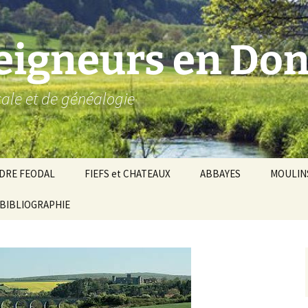
seigneurs en Don
ocale et de généalogie
DRE FEODAL
FIEFS et CHATEAUX
ABBAYES
MOULIN
ronnie de Donzy
BIBLIOGRAPHIE
Par ordre alphabétique…
Saint-Aignan-sur-Cher
êché d’Auxerre
Par châtellenies…
Le Perche-Gouët
Châtellenies d’origi
mté-duché de Nevers
Châtellenies adjoin
nds fiefs voisins
Baronnie de Toucy
Châtellenie de
(Saint-Fargeau, Puisaye)
Châteauneuf-Val-d