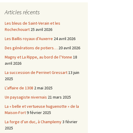
Châtellenie d’Etais
Articles récents
Châtellenie de Chatel-
-
Censoir
Châtellenies de Corvol et
Les bleus de Saint-Verain et les
Billy
Rochechouart
25 avril 2026
s du
Les Baillis royaux d’Auxerre
24 avril 2026
Des générations de potiers…
20 avril 2026
Magny et La Rippe, au bord de l’Yonne
18
avril 2026
La succession de Perrinet Gressart
13 juin
2025
L’affaire de 1308
2 mai 2025
Un paysagiste nivernais
21 mars 2025
La « belle et vertueuse huguenotte » de la
Maison-Fort
9 février 2025
La forge d’un duc, à Champlemy
3 février
2025