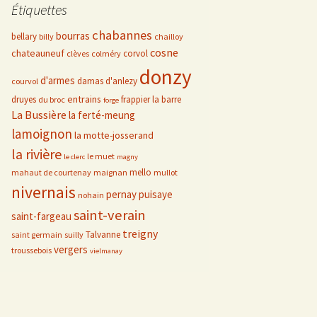
Étiquettes
chabannes
bourras
bellary
billy
chailloy
cosne
chateauneuf
corvol
clèves
colméry
donzy
d'armes
damas d'anlezy
courvol
entrains
druyes
frappier
la barre
du broc
forge
La Bussière
la ferté-meung
lamoignon
la motte-josserand
la rivière
le muet
le clerc
magny
mello
mahaut de courtenay
maignan
mullot
nivernais
pernay
puisaye
nohain
saint-verain
saint-fargeau
treigny
Talvanne
saint germain
suilly
vergers
troussebois
vielmanay