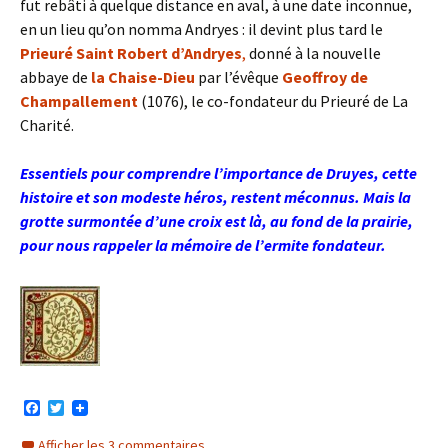
fut rebâti à quelque distance en aval, à une date inconnue,
en un lieu qu’on nomma Andryes : il devint plus tard le
Prieuré Saint Robert d’Andryes
,
donné à la nouvelle
abbaye de
la Chaise-Dieu
par l’évêque
Geoffroy de
Champallement
(1076), le co-fondateur du Prieuré de La
Charité.
Essentiels pour comprendre l’importance de Druyes, cette
histoire et son modeste héros, restent méconnus. Mais la
grotte surmontée d’une croix est là, au fond de la prairie,
pour nous rappeler la mémoire de l’ermite fondateur.
F
T
a
w
c
i
Afficher les 3 commentaires