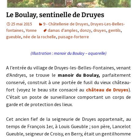
Le Boulay, sentinelle de Druyes
25 mai 2015
9 - Châtellenie de Druyes
,
Druyes-Les-Belles-
fontaines
,
Yonne
damas d'amples
,
donzy
,
druyes
,
gentils
,
gueuble
,
née de la rochelle
,
puisage-forterre
(Illustration : manoir du Boulay – aquarelle)
A l’entrée du village de Druyes-les-Belles-Fontaines, venant
d’Andryes, se trouve le
manoir du Boulay,
parfaitement
conservé, construit à une portée de fusil du vieux château-
fort (voyez le beau site consacré au
château de Druyes
).
C’était un poste de surveillance comportant un corps de
garde et de protection des lieux.
Cet ancien fief de la seigneurie de Druyes appartenait, au
temps de François 1er, à Louis Gueuble ; son père, Lancelot
Gueuble, seigneur de Croisy, en Berry, était un gentilhomme