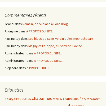
Commentaires récents
Grondi
dans
Romain, de Subiaco à Fons Drogi
Anonyme
dans
A PROPOS DU SITE…
Paul Hurley
dans
Les bleus de Saint-Verain et les Rochechouart
Paul Hurley
dans
Magny et La Rippe, au bord de l’Yonne
Administrateur
dans
A PROPOS DU SITE…
Administrateur
dans
A PROPOS DU SITE…
Alejandro
dans
A PROPOS DU SITE…
Étiquettes
chabannes
bourras
chateauneuf
bellary
billy
chailloy
clèves
colméry