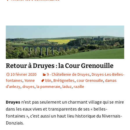
e
t
b
t
o
e
o
r
k
Retour à Druyes : la Cour Grenouille
10 février 2020
9 - Châtellenie de Druyes
,
Druyes-Les-Belles-
fontaines
,
Yonne
blin
,
Brétignelles
,
cour Grenouille
,
damas
d'anlezy
,
druyes
,
la pommeraie
,
laduz
,
razille
Druyes
n’est pas seulement un charmant village qui se mire
dans les eaux vives et transparentes de ses « belles-
fontaines », c’est aussi un haut lieu historique du Nivernais-
Donziais.