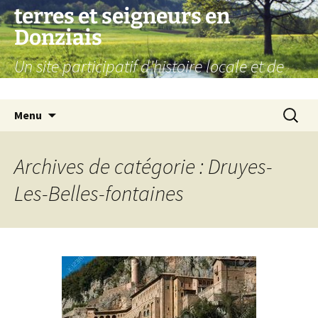
Aller
terres et seigneurs en
au
Donziais
contenu
Un site participatif d'histoire locale et de
généalogie
Recherc
Menu
Archives de catégorie : Druyes-
Les-Belles-fontaines