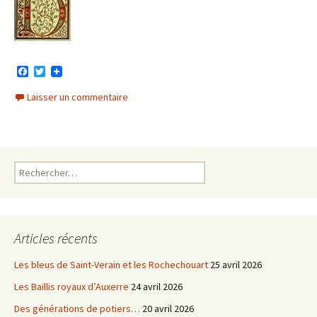
F
T
a
w
c
i
Laisser un commentaire
e
t
b
t
o
e
o
r
k
Rechercher :
Articles récents
Les bleus de Saint-Verain et les Rochechouart
25 avril 2026
Les Baillis royaux d’Auxerre
24 avril 2026
Des générations de potiers…
20 avril 2026