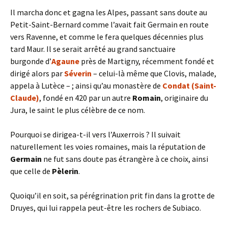
Il marcha donc et gagna les Alpes, passant sans doute au
Petit-Saint-Bernard comme l’avait fait Germain en route
vers Ravenne, et comme le fera quelques décennies plus
tard Maur. Il se serait arrêté au grand sanctuaire
burgonde d’
Agaune
près de Martigny, récemment fondé et
dirigé alors par
Séverin
– celui-là même que Clovis, malade,
appela à Lutèce – ; ainsi qu’au monastère de
Condat (Saint-
Claude)
, fondé en 420 par un autre
Romain
, originaire du
Jura, le saint le plus célèbre de ce nom.
Pourquoi se dirigea-t-il vers l’Auxerrois ? Il suivait
naturellement les voies romaines, mais la réputation de
Germain
ne fut sans doute pas étrangère à ce choix, ainsi
que celle de
Pèlerin
.
Quoiqu’il en soit, sa pérégrination prit fin dans la grotte de
Druyes, qui lui rappela peut-être les rochers de Subiaco.