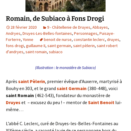
Romain, de Subiaco à Fons Drogi
28 février 2020
9 - Châtellenie de Druyes
,
Abbayes
,
Andryes
,
Druyes-Les-Belles-fontaines
,
Personnages
,
Puisaye-
Forterre
,
Yonne
benoit de nurse
,
constantin leclerc
,
druyes
,
fons drogi
,
guillaume II
,
saint germain
,
saint pèlerin
,
saint robert
d'andryes
,
saint romain
,
subiaco
(Illustration : le monastère de Subiaco)
Après
saint Pèlerin
, premier évêque d’Auxerre, martyrisé à
Bouhy en 303, et le grand
saint Germain
(380-448), voici
saint Romain
(462-543), fondateur du monastère de
Druyes
et – excusez du peu ! – mentor de
Saint Benoit
lui-
même…
L’abbé C. Leclerc, curé de Druyes-les-Belles-Fontaines au
XIXème siècle, a raconté la vie de ce personnage hors du