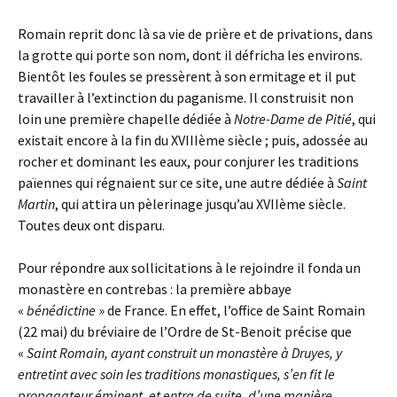
Romain reprit donc là sa vie de prière et de privations, dans
la grotte qui porte son nom, dont il défricha les environs.
Bientôt les foules se pressèrent à son ermitage et il put
travailler à l’extinction du paganisme. Il construisit non
loin une première chapelle dédiée à
Notre-Dame de Pitié
, qui
existait encore à la fin du XVIIIème siècle ; puis, adossée au
rocher et dominant les eaux, pour conjurer les traditions
païennes qui régnaient sur ce site, une autre dédiée à
Saint
Martin
, qui attira un pèlerinage jusqu’au XVIIème siècle.
Toutes deux ont disparu.
Pour répondre aux sollicitations à le rejoindre il fonda un
monastère en contrebas : la première abbaye
«
bénédictine
» de France. En effet, l’office de Saint Romain
(22 mai) du bréviaire de l’Ordre de St-Benoit précise que
«
Saint Romain, ayant construit un monastère à Druyes, y
entretint avec soin les traditions monastiques, s’en fit le
propagateur éminent, et entra de suite, d’une manière