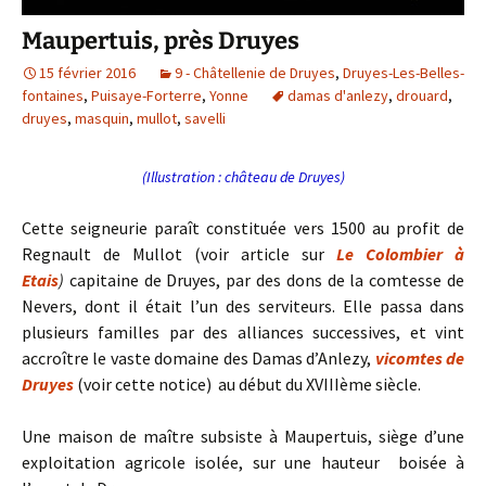
Maupertuis, près Druyes
15 février 2016
9 - Châtellenie de Druyes
,
Druyes-Les-Belles-
fontaines
,
Puisaye-Forterre
,
Yonne
damas d'anlezy
,
drouard
,
druyes
,
masquin
,
mullot
,
savelli
(Illustration : château de Druyes)
Cette seigneurie paraît constituée vers 1500 au profit de
Regnault de Mullot (voir article sur
Le Colombier à
Etais
)
capitaine de Druyes, par des dons de la comtesse de
Nevers, dont il était l’un des serviteurs. Elle passa dans
plusieurs familles par des alliances successives, et vint
accroître le vaste domaine des Damas d’Anlezy,
vicomtes de
Druyes
(voir cette notice) au début du XVIIIème siècle.
Une maison de maître subsiste à Maupertuis, siège d’une
exploitation agricole isolée, sur une hauteur boisée à