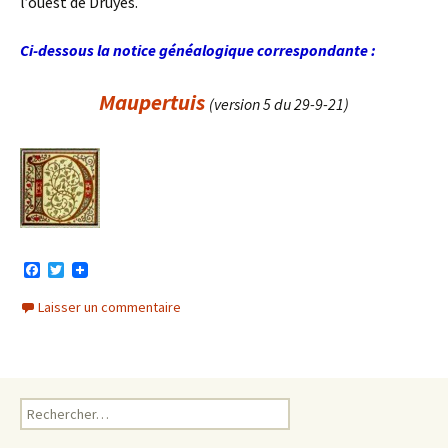
l’ouest de Druyes.
Ci-dessous la notice généalogique correspondante :
Maupertuis
(version 5 du 29-9-21)
F
T
a
w
c
i
Laisser un commentaire
e
t
b
t
o
e
o
r
k
Rechercher :