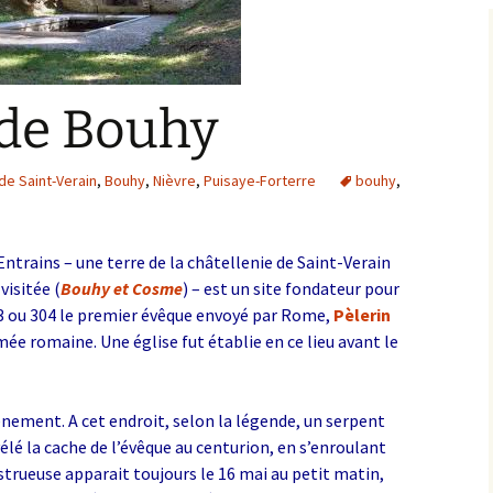
Bargis
Baronnie de Saint-Verain
Châtellenie de Saint
Verain
Comté d’Auxerre
 de Bouhy
Seigneuries voisine
Comté de Gien
Donziais
 de Saint-Verain
,
Bouhy
,
Nièvre
,
Puisaye-Forterre
bouhy
,
Seigneurie de Courtenay
Comté de Sancerre
Entrains – une terre de la châtellenie de Saint-Verain
isitée (
Bouhy et Cosme
) – est un site fondateur pour
 303 ou 304 le premier évêque envoyé par Rome,
Pèlerin
rmée romaine. Une église fut établie en ce lieu avant le
énement. A cet endroit, selon la légende, un serpent
vélé la cache de l’évêque au centurion, en s’enroulant
trueuse apparait toujours le 16 mai au petit matin,