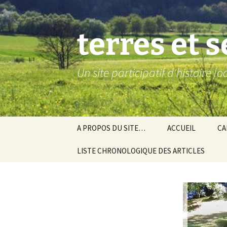
Aller
au
contenu
terres et 
Un site participatif d'histoire l
A PROPOS DU SITE…
ACCUEIL
CA
LISTE CHRONOLOGIQUE DES ARTICLES
Ba
Ev
Co
Gra