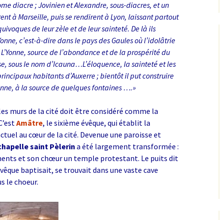
e diacre ; Jovinien et Alexandre, sous-diacres, et un
ent à Marseille, puis se rendirent à Lyon, laissant partout
voques de leur zèle et de leur sainteté. De là ils
Yonne, c’est-à-dire dans le pays des Gaules où l’idolâtrie
. L’Yonne, source de l’abondance et de la prospérité du
, sous le nom d’Icauna…L’éloquence, la sainteté et les
rincipaux habitants d’Auxerre ; bientôt il put construire
Yonne, à la source de quelques fontaines ….»
 les murs de la cité doit être considéré comme la
C’est
Amâtre
, le sixième évêque, qui établit la
tuel au cœur de la cité. Devenue une paroisse et
chapelle saint Pèlerin
a été largement transformée :
ments et son chœur un temple protestant. Le puits dit
’évêque baptisait, se trouvait dans une vaste cave
s le choeur.