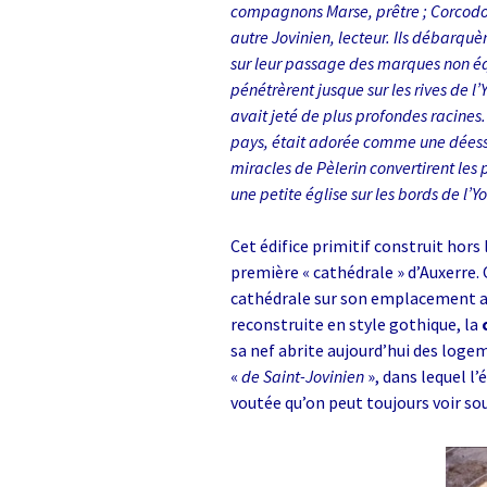
compagnons Marse, prêtre ; Corcodom
autre Jovinien, lecteur. Ils débarquèr
sur leur passage des marques non équi
pénétrèrent jusque sur les rives de l’
avait jeté de plus profondes racines
pays, était adorée comme une déesse
miracles de Pèlerin convertirent les p
une petite église sur les bords de l’
Cet édifice primitif construit hors
première « cathédrale » d’Auxerre. 
cathédrale sur son emplacement ac
reconstruite en style gothique, la
sa nef abrite aujourd’hui des loge
«
de Saint-Jovinien
», dans lequel l
voutée qu’on peut toujours voir sou