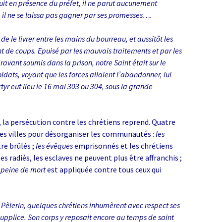
it en pré­sence du préfet, il ne parut aucunement
l ne se laissa pas gagner par ses promesses….
 de le livrer entre les mains du bourreau, et aussitôt les
nt de coups. Epuisé par les mauvais traitements et par les
ravant soumis dans la prison, notre Saint était sur le
dats, voyant que les forces allaient l’aban­donner, lui
tyr eut lieu le 16 mai 303 ou 304, sous la grande
, la persécution contre les chrétiens reprend. Quatre
 les villes pour désorganiser les communautés :
les
re brûlés ;
les évêques
emprisonnés et les chrétiens
es radiés, les esclaves ne peuvent plus être affranchis ;
 peine de mort
est appliquée contre tous ceux qui
t Pèlerin, quelques chrétiens inhumèrent avec respect ses
 supplice. Son corps y reposait encore au temps de saint