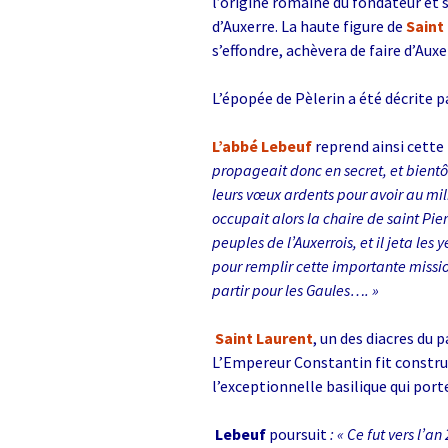
l’origine romaine du fondateur et s
d’Auxerre. La haute figure de
Saint
s’effondre, achèvera de faire d’Aux
L’épopée de Pèlerin a été décrite p
L’abbé Lebeuf
reprend ainsi cette 
propageait donc en secret, et bientôt
leurs vœux ardents pour avoir au mili
occupait alors la chaire de saint Pier
peuples de l’Auxerrois, et il jeta le
pour remplir cette importante mission
partir pour les Gaules…. »
Saint Laurent
, un des diacres du p
L’Empereur Constantin fit construir
l’exceptionnelle basilique qui por
Lebeuf
poursuit
: « Ce fut vers l’a