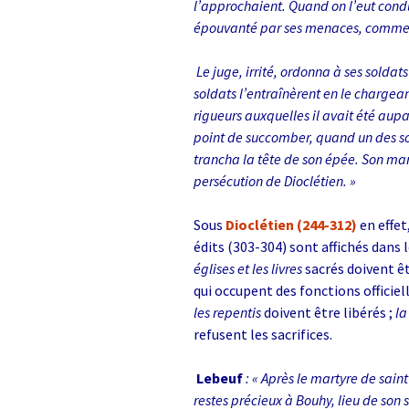
l’approchaient. Quand on l’eut condu
épouvanté par ses menaces, comme i
Le juge, irrité, ordonna à ses soldats
soldats l’entraînèrent en le chargea
rigueurs auxquelles il avait été aupa
point de succomber, quand un des sol
trancha la tête de son épée. Son mar
persécution de Dioclétien. »
Sous
Dioclétien (244-312)
en effet
édits (303-304) sont affichés dans
églises et les livres
sacrés doivent êt
qui occupent des fonctions officiell
les repentis
doivent être libérés ;
la
refusent les sacrifices.
Lebeuf
: « Après le martyre de sain
restes précieux à Bouhy, lieu de son