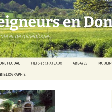
seigneurs en Don
ocale et de généalogie
DRE FEODAL
FIEFS et CHATEAUX
ABBAYES
MOULIN
ronnie de Donzy
BIBLIOGRAPHIE
Par ordre alphabétique…
Saint-Aignan-sur-Cher
êché d’Auxerre
Par châtellenies…
Le Perche-Gouët
Châtellenies d’origi
mté-duché de Nevers
Châtellenies adjoin
nds fiefs voisins
Baronnie de Toucy
Châtellenie de
(Saint-Fargeau, Puisaye)
Châteauneuf-Val-d