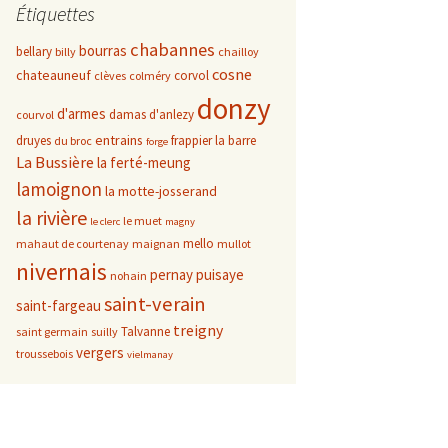
Étiquettes
chabannes
bourras
bellary
billy
chailloy
cosne
chateauneuf
corvol
clèves
colméry
donzy
d'armes
damas d'anlezy
courvol
entrains
druyes
frappier
la barre
du broc
forge
La Bussière
la ferté-meung
lamoignon
la motte-josserand
la rivière
le muet
le clerc
magny
mello
mahaut de courtenay
maignan
mullot
nivernais
pernay
puisaye
nohain
saint-verain
saint-fargeau
treigny
Talvanne
saint germain
suilly
vergers
troussebois
vielmanay