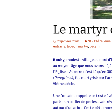
Le martyr
20 janvier 2020
91 - Châtellenie
entrains
,
lebeuf
,
martyr
,
pèlerin
Bouhy
, modeste village au nord d’
au moyen-âge que nous avons déjà v
l’Eglise d’Auxerre : c’est là qu’en
(
Peregrinus)
, fut martyrisé par l’a
VIème siècle.
Une fontaine rappelle ce triste év
paré d’un collier de perles avait ré
autour d’un arbre. Cette bête mons