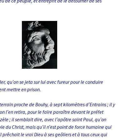
 de ce peuple, et entreprit de le détourner de ses
r, qu’on se jeta sur lui avec fureur pour le conduire
ment mettre en prison.
uterrain proche de Bouhy, à sept kilomètres d’Entrains ; il y
l’en re­tira, pour le faire paraître devant le préfet
zèle ; il semblait dire, avec l’apôtre saint Paul, qu’on
ple du Christ, mais qu’il n’est point de force humaine qui
l prêchait le vrai Dieu à ses geôliers et à tous ceux qui