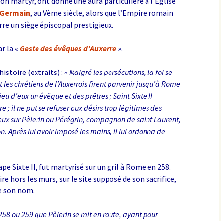
on martyr, ont donné une aura particulière à l’Eglise
 Germain
, au Vème siècle, alors que l’Empire romain
erre un siège épiscopal prestigieux.
ar la «
Geste des évêques d’Auxerre
».
histoire (extraits) :
« Malgré les persécutions, la foi se
 les chrétiens de l’Auxerrois firent parvenir jusqu’à Rome
eu d’eux un évêque et des prêtres ; Saint Sixte II
re ; il ne put se refuser aux désirs trop légitimes des
s yeux sur Pèlerin ou Pérégrin, compagnon de saint Laurent,
. Après lui avoir imposé les mains, il lui ordonna de
ape Sixte II, fut martyrisé sur un gril à Rome en 258.
e hors les murs, sur le site supposé de son sacrifice,
te son nom.
n 258 ou 259 que Pèlerin se mit en route, ayant pour