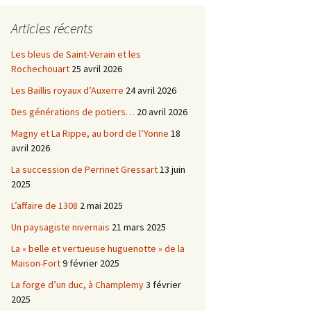
Châtellenie d’Etais
Articles récents
Châtellenie de Chatel-
-
Censoir
Châtellenies de Corvol et
Les bleus de Saint-Verain et les
Billy
Rochechouart
25 avril 2026
s du
Les Baillis royaux d’Auxerre
24 avril 2026
Des générations de potiers…
20 avril 2026
Magny et La Rippe, au bord de l’Yonne
18
avril 2026
La succession de Perrinet Gressart
13 juin
2025
L’affaire de 1308
2 mai 2025
Un paysagiste nivernais
21 mars 2025
La « belle et vertueuse huguenotte » de la
Maison-Fort
9 février 2025
La forge d’un duc, à Champlemy
3 février
2025