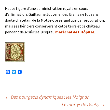
Haute figure d’une administration royale en cours
d’affirmation, Guillaume Jouvenel des Ursins ne fut sans
doute châtelain de la Motte-Josserand que par procuration,
mais ses héritiers conservèrent cette terre et ce château
pendant deux siècles, jusqu’au
maréchal de l’Hôpital
.
F
T
a
w
c
i
e
t
b
t
o
e
o
r
Navigation
←
Des bourgeois dynamiques : les Maignan
k
Le martyr de Bouhy
→