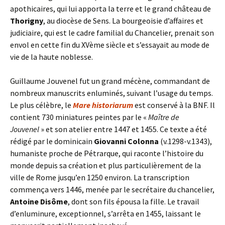
apothicaires, qui lui apporta la terre et le grand château de
Thorigny
, au diocèse de Sens. La bourgeoisie d’affaires et
judiciaire, qui est le cadre familial du Chancelier, prenait son
envol en cette fin du XVème siècle et s’essayait au mode de
vie de la haute noblesse.
Guillaume Jouvenel fut un grand mécène, commandant de
nombreux manuscrits enluminés, suivant l’usage du temps.
Le plus célèbre, le
Mare historiarum
est conservé à la BNF. Il
contient 730 miniatures peintes par le «
Maître de
Jouvenel
» et son atelier entre 1447 et 1455. Ce texte a été
rédigé par le dominicain
Giovanni Colonna
(v.1298-v.1343),
humaniste proche de Pétrarque, qui raconte l’histoire du
monde depuis sa création et plus particulièrement de la
ville de Rome jusqu’en 1250 environ. La transcription
commença vers 1446, menée par le secrétaire du chancelier,
Antoine Disôme
, dont son fils épousa la fille. Le travail
d’enluminure, exceptionnel, s’arrêta en 1455, laissant le