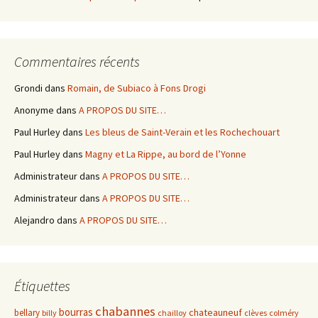
Commentaires récents
Grondi
dans
Romain, de Subiaco à Fons Drogi
Anonyme
dans
A PROPOS DU SITE…
Paul Hurley
dans
Les bleus de Saint-Verain et les Rochechouart
Paul Hurley
dans
Magny et La Rippe, au bord de l’Yonne
Administrateur
dans
A PROPOS DU SITE…
Administrateur
dans
A PROPOS DU SITE…
Alejandro
dans
A PROPOS DU SITE…
Étiquettes
chabannes
bourras
chateauneuf
bellary
billy
chailloy
clèves
colméry