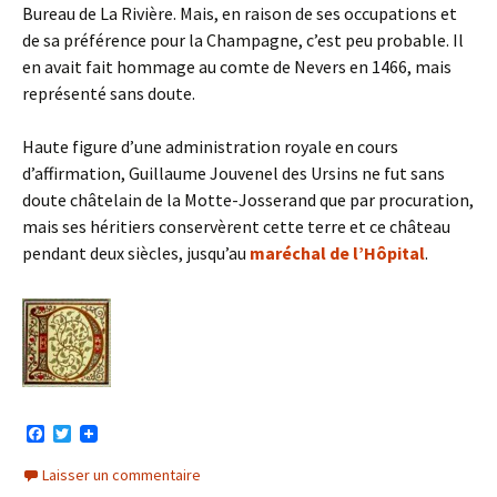
Bureau de La Rivière. Mais, en raison de ses occupations et
de sa préférence pour la Champagne, c’est peu probable. Il
en avait fait hommage au comte de Nevers en 1466, mais
représenté sans doute.
Haute figure d’une administration royale en cours
d’affirmation, Guillaume Jouvenel des Ursins ne fut sans
doute châtelain de la Motte-Josserand que par procuration,
mais ses héritiers conservèrent cette terre et ce château
pendant deux siècles, jusqu’au
maréchal de l’Hôpital
.
F
T
a
w
c
i
Laisser un commentaire
e
t