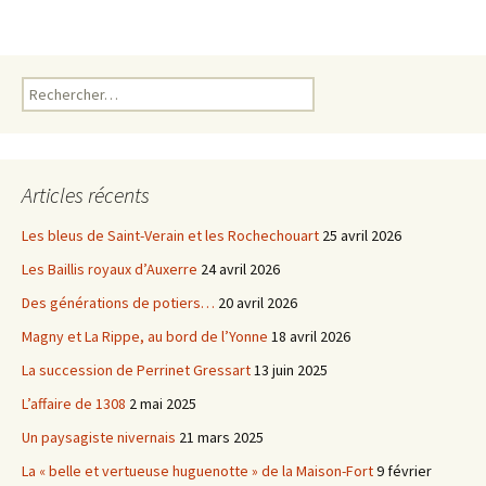
b
t
o
e
o
r
k
Rechercher :
Articles récents
Les bleus de Saint-Verain et les Rochechouart
25 avril 2026
Les Baillis royaux d’Auxerre
24 avril 2026
Des générations de potiers…
20 avril 2026
Magny et La Rippe, au bord de l’Yonne
18 avril 2026
La succession de Perrinet Gressart
13 juin 2025
L’affaire de 1308
2 mai 2025
Un paysagiste nivernais
21 mars 2025
La « belle et vertueuse huguenotte » de la Maison-Fort
9 février