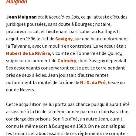
Maignan
Jean Maignan
était
licencié-es-Lois
, ce qui atteste d’études
juridiques poussées, sans doute à Bourges ; notaire,
procureur fiscal, et lieutenant particulier au Baillage. Il
acquit en 1596 le fief de
Savigny
, sur une hauteur dominant
la Talvanne, avec un moulin en contrebas. Le vendeur était
Hubert de La Rivière
, vicomte de Tonnerre et de Quincy,
seigneur notamment de
Colméry
, dont Savigny dépendait.
Ses descendants conserveront cette petite terre pendant
près de deux siècles. Jean jouissait d’autres rentes :
notamment la moitié de la dîme de
N.-D. du Pré
,
tenue
du
duc de Nevers.
Cette acquisition ne lui porta pas chance puisqu’il aurait été
assassiné à la fin de la même année par un certain Barachin,
concierge des prisons. Son fils aîné, un autre Jean, aurait
connu le même sort à Bourges en 1588. On ne connaît pas
les tenants et aboutissants de ces règlements de compte –