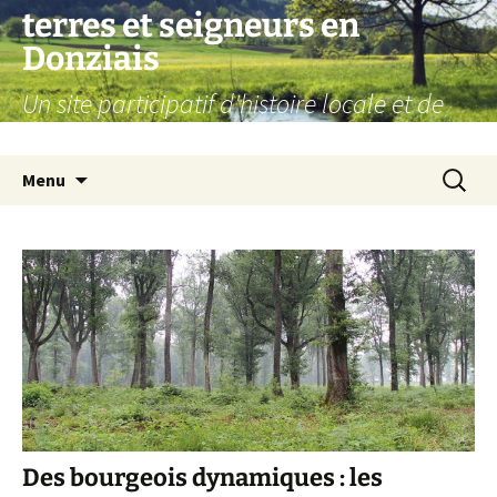
Aller
terres et seigneurs en
au
Donziais
contenu
Un site participatif d'histoire locale et de
généalogie
Recherc
Menu
Des bourgeois dynamiques : les