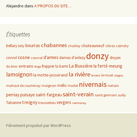
Alejandro
dans
A PROPOS DU SITE…
Étiquettes
chabannes
bourras
chateauneuf
bellary
billy
chailloy
clèves
colméry
donzy
cosne
d'armes
corvol
damas d'anlezy
druyes
courvol
La Bussière
la ferté-meung
entrains
frappier
la barre
du broc
forge
la rivière
lamoignon
la motte-josserand
le muet
le clerc
magny
nivernais
mello
mahaut de courtenay
maignan
mullot
nohain
saint-verain
pernay
puisaye
saint-fargeau
saint germain
suilly
treigny
vergers
Talvanne
troussebois
vielmanay
Fièrement propulsé par WordPress