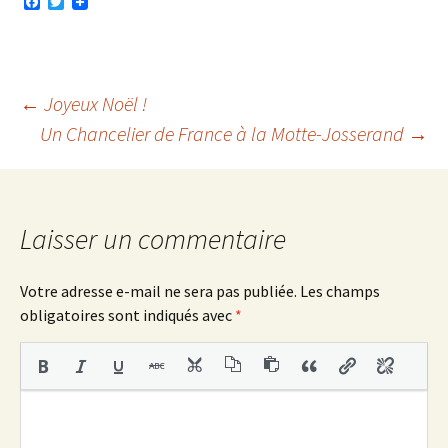
F
T
a
w
c
i
e
t
b
t
o
e
o
r
Navigation
←
Joyeux Noël !
k
Un Chancelier de France à la Motte-Josserand
→
des
articles
Laisser un commentaire
Votre adresse e-mail ne sera pas publiée.
Les champs
obligatoires sont indiqués avec
*