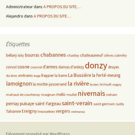
Administrateur
dans
A PROPOS DU SITE…
Alejandro
dans
A PROPOS DU SITE…
Étiquettes
chabannes
bourras
chateauneuf
bellary
billy
chailloy
clèves
colméry
donzy
cosne
d'armes
corvol
damas d'anlezy
druyes
courvol
La Bussière
la ferté-meung
entrains
frappier
la barre
du broc
forge
la rivière
lamoignon
la motte-josserand
le muet
le clerc
magny
nivernais
mello
mahaut de courtenay
maignan
mullot
nohain
saint-verain
pernay
puisaye
saint-fargeau
saint germain
suilly
treigny
vergers
Talvanne
troussebois
vielmanay
Fièrement propulsé par WordPress