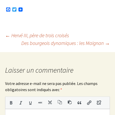
F
T
a
w
c
i
e
t
b
t
o
e
o
r
Navigation
←
Hervé III, père de trois croisés
k
Des bourgeois dynamiques : les Maignan
→
des
articles
Laisser un commentaire
Votre adresse e-mail ne sera pas publiée.
Les champs
obligatoires sont indiqués avec
*