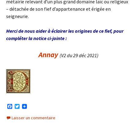
métairie relevant d’un plus grand domaine laïc ou religieux
– détachée de son fief d’appartenance et érigée en
seigneurie.
Merci de nous aider à éclairer les origines de ce fief, pour
compléter la notice ci-jointe :
Annay
(V2 du 29 déc 2021)
F
T
a
w
c
i
Laisser un commentaire
e
t
b
t
o
e
o
r