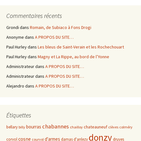
Commentaires récents
Grondi
dans
Romain, de Subiaco à Fons Drogi
Anonyme
dans
A PROPOS DU SITE…
Paul Hurley
dans
Les bleus de Saint-Verain et les Rochechouart
Paul Hurley
dans
Magny et La Rippe, au bord de l’Yonne
Administrateur
dans
A PROPOS DU SITE…
Administrateur
dans
A PROPOS DU SITE…
Alejandro
dans
A PROPOS DU SITE…
Étiquettes
chabannes
bourras
chateauneuf
bellary
billy
chailloy
clèves
colméry
donzy
cosne
d'armes
corvol
damas d'anlezy
druyes
courvol