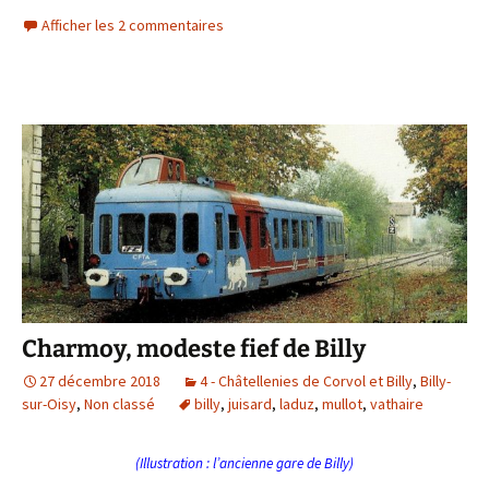
a
w
c
i
Afficher les 2 commentaires
e
t
b
t
o
e
o
r
k
Charmoy, modeste fief de Billy
27 décembre 2018
4 - Châtellenies de Corvol et Billy
,
Billy-
sur-Oisy
,
Non classé
billy
,
juisard
,
laduz
,
mullot
,
vathaire
(Illustration : l’ancienne gare de Billy)