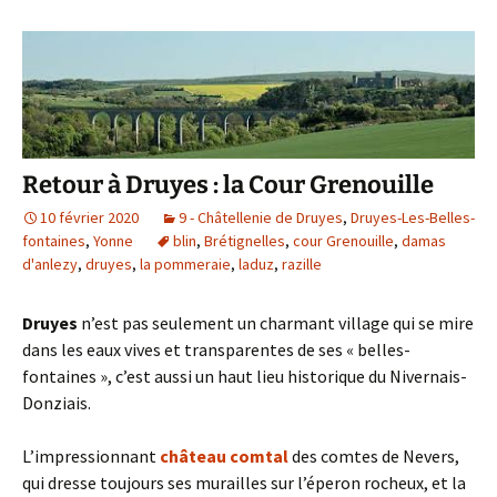
k
Retour à Druyes : la Cour Grenouille
10 février 2020
9 - Châtellenie de Druyes
,
Druyes-Les-Belles-
fontaines
,
Yonne
blin
,
Brétignelles
,
cour Grenouille
,
damas
d'anlezy
,
druyes
,
la pommeraie
,
laduz
,
razille
Druyes
n’est pas seulement un charmant village qui se mire
dans les eaux vives et transparentes de ses « belles-
fontaines », c’est aussi un haut lieu historique du Nivernais-
Donziais.
L’impressionnant
château comtal
des comtes de Nevers,
qui dresse toujours ses murailles sur l’éperon rocheux, et la