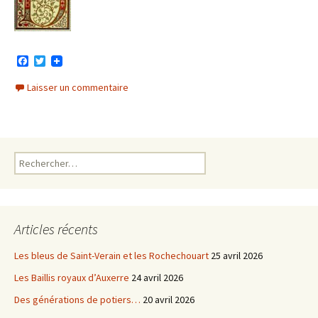
F
T
a
w
c
i
Laisser un commentaire
e
t
b
t
o
e
o
r
k
Rechercher :
Articles récents
Les bleus de Saint-Verain et les Rochechouart
25 avril 2026
Les Baillis royaux d’Auxerre
24 avril 2026
Des générations de potiers…
20 avril 2026