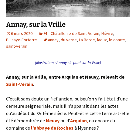
Annay, sur la Vrille
6 mars 2020
91 - Châtellenie de Saint-Verain
,
Nièvre
,
Puisaye-Forterre
annay
,
du verne
,
La Borde
,
laduz
,
le comte
,
saint-verain
(Illustration : Annay : le pont sur la Vrille)
Annay, sur la Vrille, entre Arquian et Neuvy, relevait de
Saint-Verain
.
C’était sans doute un fief ancien, puisqu’on y fait état d’une
demeure seigneuriale, mais il n’apparaît dans les actes
qu’au début du XVIIème siècle. Peut-être cette terre a-t-elle
été démembrée de
Neuvy
ou d’
Arquian
,
ou encore du
domaine de
l’abbaye de Roches
à Myennes ?