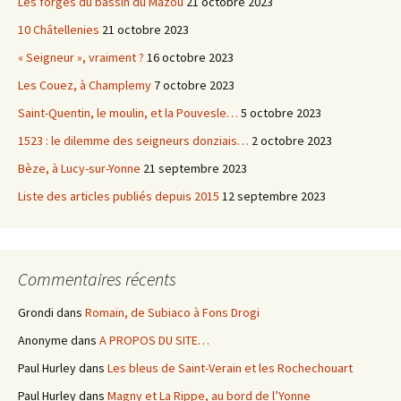
Les forges du bassin du Mazou
21 octobre 2023
10 Châtellenies
21 octobre 2023
« Seigneur », vraiment ?
16 octobre 2023
Les Couez, à Champlemy
7 octobre 2023
Saint-Quentin, le moulin, et la Pouvesle…
5 octobre 2023
1523 : le dilemme des seigneurs donziais…
2 octobre 2023
Bèze, à Lucy-sur-Yonne
21 septembre 2023
Liste des articles publiés depuis 2015
12 septembre 2023
Commentaires récents
Grondi
dans
Romain, de Subiaco à Fons Drogi
Anonyme
dans
A PROPOS DU SITE…
Paul Hurley
dans
Les bleus de Saint-Verain et les Rochechouart
Paul Hurley
dans
Magny et La Rippe, au bord de l’Yonne