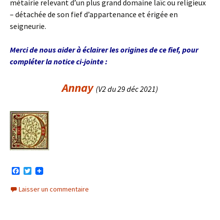
métairie relevant d’un plus grand domaine laïc ou religieux
– détachée de son fief d’appartenance et érigée en
seigneurie.
Merci de nous aider à éclairer les origines de ce fief, pour
compléter la notice ci-jointe :
Annay
(V2 du 29 déc 2021)
F
T
a
w
c
i
Laisser un commentaire
e
t
b
t
o
e
o
r