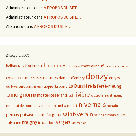
Administrateur
dans
A PROPOS DU SITE…
Administrateur
dans
A PROPOS DU SITE…
Alejandro
dans
A PROPOS DU SITE…
Étiquettes
chabannes
bourras
chateauneuf
bellary
billy
chailloy
clèves
colméry
donzy
cosne
d'armes
corvol
damas d'anlezy
druyes
courvol
La Bussière
la ferté-meung
entrains
frappier
la barre
du broc
forge
la rivière
lamoignon
la motte-josserand
le muet
le clerc
magny
nivernais
mello
mahaut de courtenay
maignan
mullot
nohain
saint-verain
pernay
puisaye
saint-fargeau
saint germain
suilly
treigny
vergers
Talvanne
troussebois
vielmanay