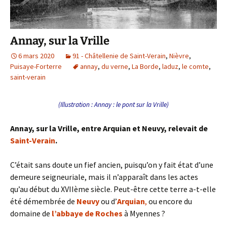
Annay, sur la Vrille
6 mars 2020
91 - Châtellenie de Saint-Verain
,
Nièvre
,
Puisaye-Forterre
annay
,
du verne
,
La Borde
,
laduz
,
le comte
,
saint-verain
(Illustration : Annay : le pont sur la Vrille)
Annay, sur la Vrille, entre Arquian et Neuvy, relevait de
Saint-Verain
.
C’était sans doute un fief ancien, puisqu’on y fait état d’une
demeure seigneuriale, mais il n’apparaît dans les actes
qu’au début du XVIIème siècle. Peut-être cette terre a-t-elle
été démembrée de
Neuvy
ou d’
Arquian
,
ou encore du
domaine de
l’abbaye de Roches
à Myennes ?