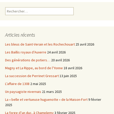
k
Rechercher :
Articles récents
Les bleus de Saint-Verain et les Rochechouart
25 avril 2026
Les Baillis royaux d’Auxerre
24 avril 2026
Des générations de potiers…
20 avril 2026
Magny et La Rippe, au bord de l’Yonne
18 avril 2026
La succession de Perrinet Gressart
13 juin 2025
L’affaire de 1308
2 mai 2025
Un paysagiste nivernais
21 mars 2025
La « belle et vertueuse huguenotte » de la Maison-Fort
9 février
2025
La forge d’un duc, à Champlemy
3 février 2025