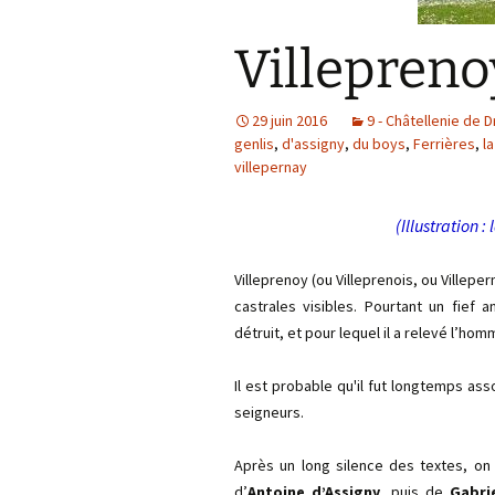
Villepreno
29 juin 2016
9 - Châtellenie de 
genlis
,
d'assigny
,
du boys
,
Ferrières
,
l
villepernay
(Illustration :
Villeprenoy (ou Villeprenois, ou Villepe
castrales visibles. Pourtant un fief
détruit, et pour lequel il a relevé l’h
Il est probable qu'il fut longtemps as
seigneurs.
Après un long silence des textes, on
d’
Antoine d’Assigny
, puis de
Gabri