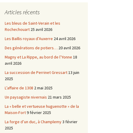
Châtellenie d’Etais
Articles récents
Châtellenie de Chatel-
-
Censoir
Châtellenies de Corvol et
Les bleus de Saint-Verain et les
Billy
Rochechouart
25 avril 2026
s du
Les Baillis royaux d’Auxerre
24 avril 2026
Des générations de potiers…
20 avril 2026
Magny et La Rippe, au bord de l’Yonne
18
avril 2026
La succession de Perrinet Gressart
13 juin
2025
L’affaire de 1308
2 mai 2025
Un paysagiste nivernais
21 mars 2025
La « belle et vertueuse huguenotte » de la
Maison-Fort
9 février 2025
La forge d’un duc, à Champlemy
3 février
2025