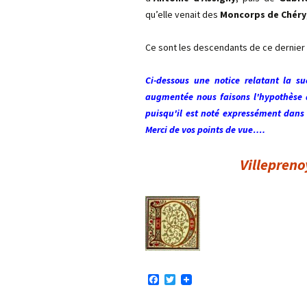
qu’elle venait des
Moncorps de Chéry
Ce sont les descendants de ce dernier q
Ci-dessous une notice relatant la su
augmentée nous faisons l'hypothèse qu
puisqu'il est noté expressément dans 
Merci de vos points de vue….
Villepreno
F
T
a
w
c
i