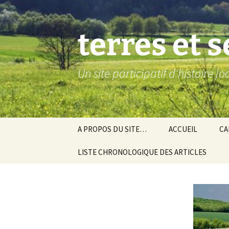
Aller
au
contenu
terres et 
Un site participatif d'histoire l
A PROPOS DU SITE…
ACCUEIL
CA
LISTE CHRONOLOGIQUE DES ARTICLES
Ba
Ev
Co
Gra