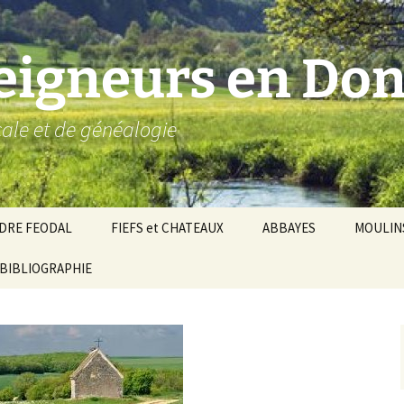
seigneurs en Don
ocale et de généalogie
DRE FEODAL
FIEFS et CHATEAUX
ABBAYES
MOULIN
ronnie de Donzy
BIBLIOGRAPHIE
Par ordre alphabétique…
Saint-Aignan-sur-Cher
êché d’Auxerre
Par châtellenies…
Le Perche-Gouët
Châtellenies d’origi
mté-duché de Nevers
Châtellenies adjoin
nds fiefs voisins
Baronnie de Toucy
Châtellenie de
(Saint-Fargeau, Puisaye)
Châteauneuf-Val-d