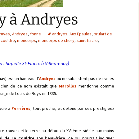
Bargis
y à Andryes
Baronnie de Saint-Verain
Châtellenie de Saint
Verain
Comté d’Auxerre
Druyes
,
Andryes
,
Yonne
andryes
,
Aux Epaules
,
brulart de
Seigneuries voisine
a couldre
,
moncorps
,
moncorps de chéry
,
saint-fiacre
,
Comté de Gien
Donziais
Seigneurie de Courtenay
 la chapelle St-Fiacre à Villeprenoy)
Comté de Sancerre
rnay) est un hameau d’
Andryes
où ne subsistent pas de traces
 ancien de ce nom existait que
Marolles
mentionne comme
ommage de Louis de Boys en 1335.
socié à
Ferrières
, tout proche, et détenu par ses prestigieux
 retrouve cette terre au début du XVIIème siècle aux mains
el de La Couldre
son beau-frère, ce qui pourrait indiquer