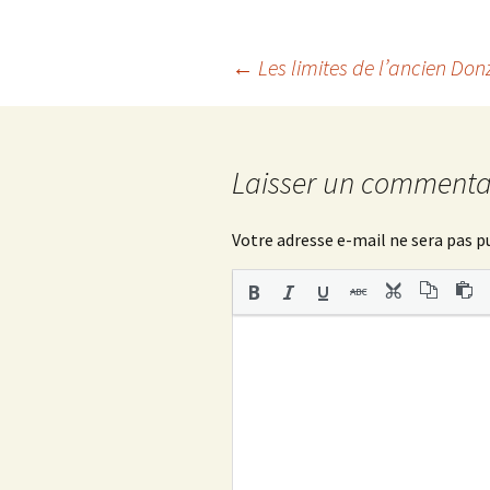
e
t
b
t
o
e
o
r
Navigation
←
Les limites de l’ancien Do
k
des
Laisser un commenta
articles
Votre adresse e-mail ne sera pas p