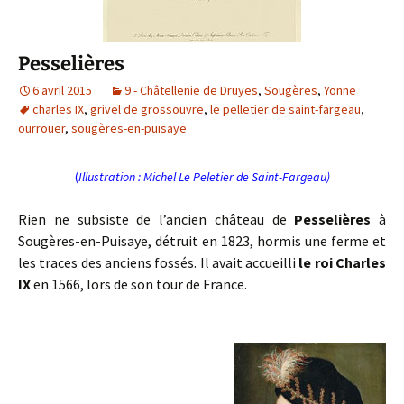
Pesselières
6 avril 2015
9 - Châtellenie de Druyes
,
Sougères
,
Yonne
charles IX
,
grivel de grossouvre
,
le pelletier de saint-fargeau
,
ourrouer
,
sougères-en-puisaye
(
Illustration : Michel Le Peletier de Saint-Fargeau)
Rien ne subsiste de l’ancien château de
Pesselières
à
Sougères-en-Puisaye, détruit en 1823, hormis une ferme et
les traces des anciens fossés. Il avait accueilli
le roi Charles
IX
en 1566, lors de son tour de France.