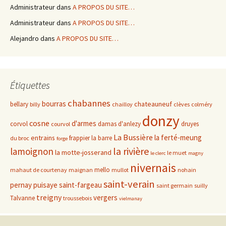
Administrateur
dans
A PROPOS DU SITE…
Administrateur
dans
A PROPOS DU SITE…
Alejandro
dans
A PROPOS DU SITE…
Étiquettes
chabannes
bourras
chateauneuf
bellary
billy
chailloy
clèves
colméry
donzy
cosne
d'armes
corvol
damas d'anlezy
druyes
courvol
La Bussière
la ferté-meung
entrains
frappier
la barre
du broc
forge
la rivière
lamoignon
la motte-josserand
le muet
le clerc
magny
nivernais
mello
mahaut de courtenay
maignan
mullot
nohain
saint-verain
pernay
puisaye
saint-fargeau
saint germain
suilly
treigny
vergers
Talvanne
troussebois
vielmanay