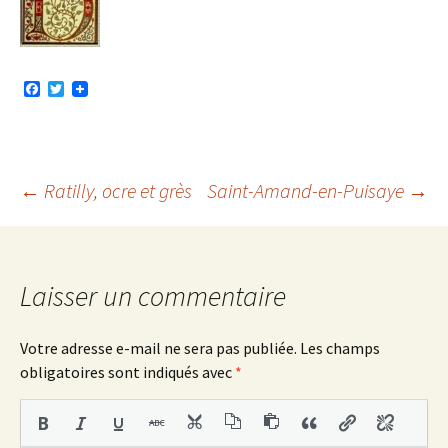
F
T
a
w
c
i
e
t
b
t
o
e
o
r
Navigation
←
Ratilly, ocre et grès
Saint-Amand-en-Puisaye
→
k
des
Laisser un commentaire
articles
Votre adresse e-mail ne sera pas publiée.
Les champs
obligatoires sont indiqués avec
*