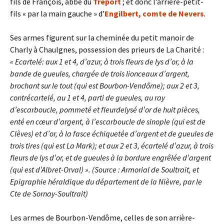
fils de François, abbé du
Tréport
; et donc l’arrière-petit-
fils « par la main gauche » d’
Engilbert,
comte de Nevers
.
Ses armes figurent sur la cheminée du petit manoir de
Charly à Chaulgnes, possession des prieurs de La Charité :
« Ecartelé: aux 1 et 4, d’azur, à trois fleurs de lys d’or, à la
bande de gueules, chargée de trois lionceaux d’argent,
brochant sur le tout (qui est Bourbon-Vendôme); aux 2 et 3,
contrécartelé, au 1 et 4, parti de gueules, au ray
d’escarboucle, pommeté et fleurdelysé d’or de huit pièces,
enté en cœur d’argent, à l’escarboucle de sinople (qui est de
Clèves) et d’or, à la fasce échiquetée d’argent et de gueules de
trois tires (qui est La Mark); et aux 2 et 3, écartelé d’azur, à trois
fleurs de lys d’or, et de gueules à la bordure engrêlée d’argent
(qui est d’Albret-Orval) ». (Source : Armorial de Soultrait, et
Epigraphie héraldique du département de la Nièvre, par le
Cte de Sornay-Soultrait)
Les armes de Bourbon-Vendôme, celles de son arrière-