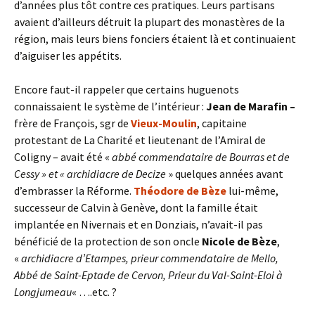
d’années plus tôt contre ces pratiques. Leurs partisans
avaient d’ailleurs détruit la plupart des monastères de la
région, mais leurs biens fonciers étaient là et continuaient
d’aiguiser les appétits.
Encore faut-il rappeler que certains huguenots
connaissaient le système de l’intérieur :
Jean de Marafin –
frère de François, sgr de
Vieux-Moulin
, capitaine
protestant de La Charité et lieutenant de l’Amiral de
Coligny – avait été «
abbé commendataire de Bourras et de
Cessy » et « archidiacre de Decize
» quelques années avant
d’embrasser la Réforme.
Théodore de Bèze
lui-même,
successeur de Calvin à Genève, dont la famille était
implantée en Nivernais et en Donziais, n’avait-il pas
bénéficié de la protection de son oncle
Nicole de Bèze
,
«
archidiacre d’Etampes, prieur commendataire de Mello,
Abbé de Saint-Eptade de Cervon, Prieur du Val-Saint-Eloi à
Longjumeau
« ….etc. ?