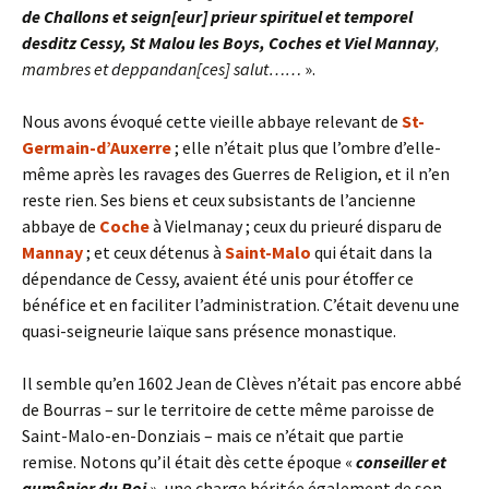
de Challons et seign[eur] prieur spirituel et temporel
desditz Cessy, St Malou les Boys, Coches et Viel Mannay
,
mambres et deppandan[ces] salut……
».
Nous avons évoqué cette vieille abbaye relevant de
St-
Germain-d’Auxerre
; elle n’était plus que l’ombre d’elle-
même après les ravages des Guerres de Religion, et il n’en
reste rien. Ses biens et ceux subsistants de l’ancienne
abbaye de
Coche
à Vielmanay ; ceux du prieuré disparu de
Mannay
; et ceux détenus à
Saint-Malo
qui était dans la
dépendance de Cessy, avaient été unis pour étoffer ce
bénéfice et en faciliter l’administration. C’était devenu une
quasi-seigneurie laïque sans présence monastique.
Il semble qu’en 1602 Jean de Clèves n’était pas encore abbé
de Bourras – sur le territoire de cette même paroisse de
Saint-Malo-en-Donziais – mais ce n’était que partie
remise. Notons qu’il était dès cette époque «
conseiller et
aumônier du Roi
»,
une charge héritée également de son