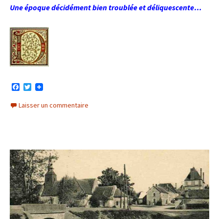
Une époque décidément bien troublée et déliquescente…
F
T
a
w
c
i
Laisser un commentaire
e
t
b
t
o
e
o
r
k