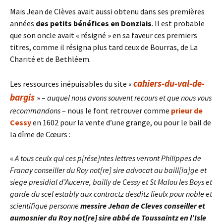
Mais Jean de Clèves avait aussi obtenu dans ses premières
années
des petits bénéfices en Donziais
. Il est probable
que son oncle avait « résigné » en sa faveur ces premiers
titres, comme il résigna plus tard ceux de Bourras, de La
Charité et de Bethléem.
cahiers-du-val-de-
Les ressources inépuisables du site «
bargis
» –
auquel nous avons souvent recours et que nous vous
recommandons
– nous le font retrouver comme
prieur de
Cessy
en 1602 pour la vente d’une grange, ou pour le bail de
la dîme de Cœurs :
«
A tous ceulx qui ces p[rése]ntes lettres verront Philippes de
Franay conseiller du Roy not[re] sire advocat au baill[ia]ge et
siege presidial d’Aucerre, bailly de Cessy et St Malou les Boys et
garde du scel estably aux contractz desditz lieulx pour noble et
scientifique personne
messire Jehan de Cleves conseiller et
aumosnier du Roy not[re] sire abbé de Toussaintz en l’Isle