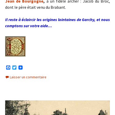
Jean de Bourgogne
,
à un fidèle archer : Jacob du Broc,
dont le père était venu du Brabant.
Il reste à éclaircir les origines lointaines de Garchy, et nous
comptons sur votre aide…
F
T
a
w
c
i
Laisser un commentaire
e
t
b
t
o
e
o
r
k