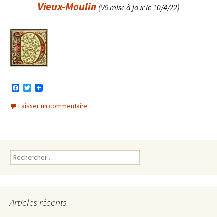
Vieux-Moulin
(V9 mise à jour le 10/4/22)
F
T
a
w
c
i
Laisser un commentaire
e
t
b
t
o
e
o
r
k
Rechercher :
Articles récents