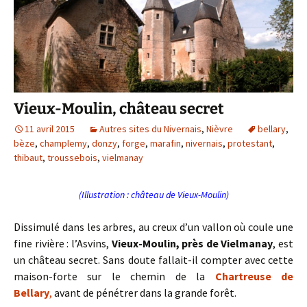
Vieux-Moulin, château secret
11 avril 2015
Autres sites du Nivernais
,
Nièvre
bellary
,
bèze
,
champlemy
,
donzy
,
forge
,
marafin
,
nivernais
,
protestant
,
thibaut
,
troussebois
,
vielmanay
(Illustration : château de Vieux-Moulin)
Dissimulé dans les arbres, au creux d’un vallon où coule une
fine rivière : l’Asvins,
Vieux-Moulin, près de Vielmanay
, est
un château secret. Sans doute fallait-il compter avec cette
maison-forte sur le chemin de la
Chartreuse de
Bellary
,
avant de pénétrer dans la grande forêt.