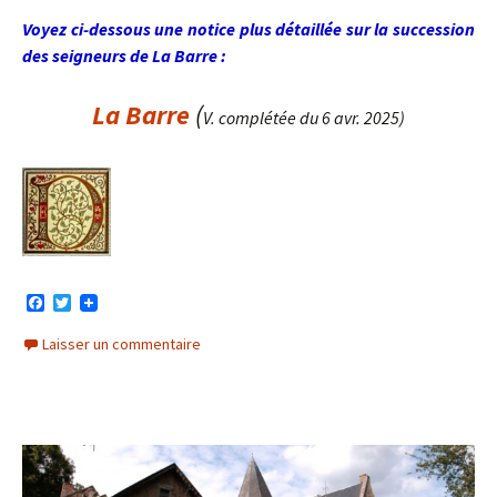
Voyez ci-dessous une notice plus détaillée sur la succession
des seigneurs de La Barre :
La
Barre
(
V. complétée du 6 avr. 2025)
F
T
a
w
c
i
Laisser un commentaire
e
t
b
t
o
e
o
r
k