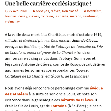
Une belle carrière ecclésiastique !
27 avril 2020
Abbayes
,
Nièvre
,
Non classé
bethléem
,
bourras
,
cessy
,
clèves
,
fontaine
,
la charité
,
marafin
,
saint-malo
,
vielmanay
A la veille de sa mort à La Charité, au mois d’octobre 1619,
«
illustre et révérend père en Dieu messire
Jean de Clèves
,
evesque de Bethléem, abbé de l’abbaye de Toussains en l’île
de Chaalons, prieur seigneur de La Charité »
fonda un
anniversaire et cinq saluts dans l’abbaye. Son neveu et
légataire Antoine de Clèves, comte de Rosoy, devait délivrer
aux moines les sommes correspondantes
(Source :
Cartulaire de La Charité, édité par R. de Lespinasse).
Nous avons déjà rencontré ce personnage comme
évêque
de Bethléem
à la suite de son oncle Louis, et noté son
existence dans la généalogie des
bâtards de Clèves
.
Il
était le fils de Louis, sgr de
Fontaine
(à St-Père) ; le petit-