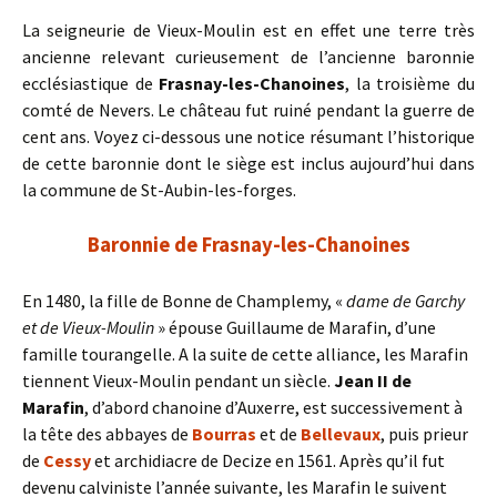
La seigneurie de Vieux-Moulin est en effet une terre très
ancienne relevant curieusement de l’ancienne baronnie
ecclésiastique de
Frasnay-les-Chanoines
, la troisième du
comté de Nevers. Le château fut ruiné pendant la guerre de
cent ans. Voyez ci-dessous une notice résumant l’historique
de cette baronnie dont le siège est inclus aujourd’hui dans
la commune de St-Aubin-les-forges.
Baronnie de Frasnay-les-Chanoines
En 1480, la fille de Bonne de Champlemy, «
dame de Garchy
et de Vieux-Moulin
» épouse Guillaume de Marafin, d’une
famille tourangelle. A la suite de cette alliance, les Marafin
tiennent Vieux-Moulin pendant un siècle.
Jean II de
Marafin
, d’abord chanoine d’Auxerre, est successivement à
la tête des abbayes de
Bourras
et de
Bellevaux
, puis prieur
de
Cessy
et archidiacre de Decize en 1561. Après qu’il fut
devenu calviniste l’année suivante, les Marafin le suivent