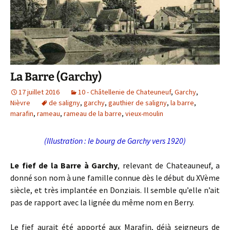
La Barre (Garchy)
17 juillet 2016
10 - Châtellenie de Chateuneuf
,
Garchy
,
Nièvre
de saligny
,
garchy
,
gauthier de saligny
,
la barre
,
marafin
,
rameau
,
rameau de la barre
,
vieux-moulin
(Illustration : le bourg de Garchy vers 1920)
Le fief de la Barre à Garchy
, relevant de Chateauneuf, a
donné son nom à une famille connue dès le début du XVème
siècle, et très implantée en Donziais. Il semble qu’elle n’ait
pas de rapport avec la lignée du même nom en Berry.
Le fief aurait été apporté aux Marafin, déjà seigneurs de