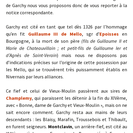
de Garchy nous vous proposons donc de vous reporter à la
notice correspondante.
Garchy est cité en tant que tel dès 1326 par l’hommage
qu’en fit
Guillaume III de Mello
, sgr d’
Epoisses
en
Bourgogne, à la mort de son père
(fils de Guillaume II et
Marie de Chateauvillain ; et petit-fils de Guillaume Ier et
d’Agnès de Saint-Verain
) mais nous ne disposons pas
d’indications précises sur l’origine de cette possession par
les Mello, qui se trouvèrent très puissamment établis en
Nivernais par leurs alliances.
Ce fief et celui de Vieux-Moulin passèrent aux sires de
Champlemy
, qui paraissent les détenir à la fin du XIVème,
avec « Bonne, dame de Garchy et Vieux-Moulin », mais on ne
sait encore comment.
Garchy resta aux mains de leurs
descendants : les Blaisy, Marafin, Troussebois et Thibault,
en furent seigneurs.
Montclavin
, un arrière-fief, est cité au