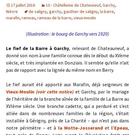
17 juillet 2016
10 - Châtellenie de Chateuneuf
,
Garchy
,
Nièvre
de saligny
,
garchy
,
gauthier de saligny
,
la barre
,
marafin
,
rameau
,
rameau de la barre
,
vieux-moulin
(Illustration : le bourg de Garchy vers 1920)
Le fief de la Barre à Garchy
, relevant de Chateauneuf, a
donné son nom à une famille connue dès le début du XVème
siècle, et très implantée en Donziais. Il semble qu’elle n’ait
pas de rapport avec la lignée du même nom en Berry.
Le fief aurait été apporté aux Marafin, déjà seigneurs de
Vieux-Moulin
(voir cette notice)
et Garchy, par le mariage
de l’héritière de la branche aînée de la famille de La Barre au
XVIème siècle. Une branche cadette, qui a perduré et s’est
alliée dans de nombreuses familles de la région, s’était
installée à Gérigny, près de La Charité – qui n’est pas dans
notre périmètre – et à
la Motte-Josserand
et
l’Epeau
,
tout près de Donzy, juste avant la Révolution
(voir ces