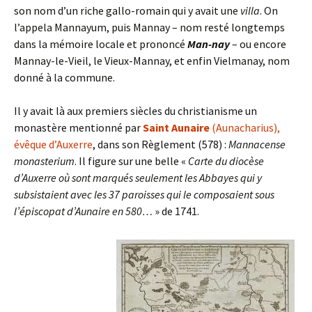
son nom d’un riche gallo-romain qui y avait une
villa
. On
l’appela Mannayum, puis Mannay – nom resté longtemps
dans la mémoire locale et prononcé
Man-nay
– ou encore
Mannay-le-Vieil, le Vieux-Mannay, et enfin Vielmanay, nom
donné à la commune.
Il y avait là aux premiers siècles du christianisme un
monastère mentionné par
Saint Aunaire
(Aunacharius),
évêque d’Auxerre
, dans son Règlement (578) :
Mannacense
monasterium
. Il figure sur une belle «
Carte du diocèse
d’Auxerre où sont marqués seulement les Abbayes qui y
subsistaient avec les 37 paroisses qui le composaient sous
l’épiscopat d’Aunaire en 580…
» de 1741.