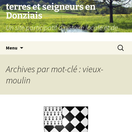
Aller
terres et seigneurs en
au
Donziais
contenu
Un site participatif d'histoire locale et de
généalogie
Recherc
Menu
Archives par mot-clé : vieux-
moulin