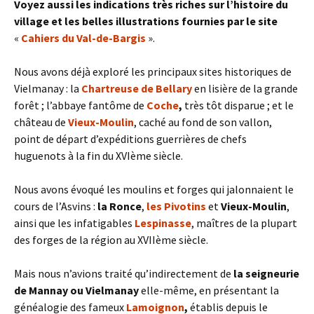
Voyez aussi les indications très riches sur l’histoire du
village et les belles illustrations fournies par le site
«
Cahiers du Val-de-Bargis
».
Nous avons déjà exploré les principaux sites historiques de
Vielmanay : la
Chartreuse de Bellary
en lisière de la grande
forêt ; l’abbaye fantôme de
Coche
,
très tôt disparue ; et le
château de
Vieux-Moulin
, caché au fond de son vallon,
point de départ d’expéditions guerrières de chefs
huguenots à la fin du XVIème siècle.
Nous avons évoqué les moulins et forges qui jalonnaient le
cours de l’Asvins :
la Ronce
,
les Pivotins
et
Vieux-Moulin
,
ainsi que les infatigables
Lespinasse
, maîtres de la plupart
des forges de la région au XVIIème siècle.
Mais nous n’avions traité qu’indirectement de
la seigneurie
de Mannay ou Vielmanay
elle-même, en présentant la
généalogie des fameux
Lamoignon
,
établis depuis le