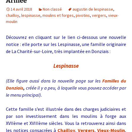
Armée
14 avril 2018
Non classé
augustin de lespinasse
,
chailloy
,
lespinasse
,
moulins et forges
,
pivotins
,
vergers
,
vieux-
moulin
Découvrez en cliquant sur le lien ci-dessous une nouvelle
notice : elle porte sur les Lespinasse, une famille originaire
de La Charité-sur-Loire, très implantée en Donziais :
Lespinasse
(Elle figure aussi dans la nouvelle page sur les
Familles du
Donziais
,
créée il y a peu, à laquelle vous pouvez accéder par
le menu principal).
Cette famille s’est illustrée dans des charges judiciaires et
par son investissement dans les moulins à forge aux
XVIIème et XVIIIème siècles. Vous la retrouverez ainsi dans
les notices consacrées à
Chailloy
,
Vergers
,
Vieux-Moulin
,