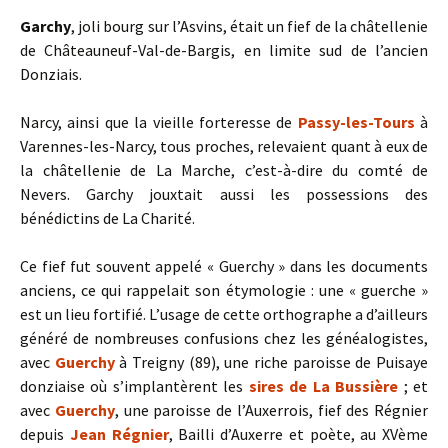
Garchy
, joli bourg sur l’Asvins, était un fief de la châtellenie
de Châteauneuf-Val-de-Bargis, en limite sud de l’ancien
Donziais.
Narcy, ainsi que la vieille forteresse de
Passy-les-Tours
à
Varennes-les-Narcy, tous proches, relevaient quant à eux de
la châtellenie de La Marche, c’est-à-dire du comté de
Nevers. Garchy jouxtait aussi les possessions des
bénédictins de La Charité.
Ce fief fut souvent appelé « Guerchy » dans les documents
anciens, ce qui rappelait son étymologie : une « guerche »
est un lieu fortifié. L’usage de cette orthographe a d’ailleurs
généré de nombreuses confusions chez les généalogistes,
avec
Guerchy
à Treigny (89), une riche paroisse de Puisaye
donziaise où s’implantèrent les
sires de La Bussière
; et
avec
Guerchy
, une paroisse de l’Auxerrois, fief des Régnier
depuis
Jean Régnier
, Bailli d’Auxerre et poète, au XVème