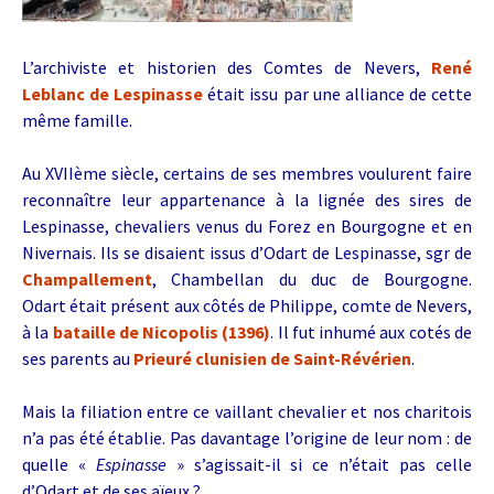
L’archiviste et historien des Comtes de Nevers,
René
Leblanc de Lespinasse
était issu par une alliance de cette
même famille.
Au XVIIème siècle, certains de ses membres voulurent faire
reconnaître leur appartenance à la lignée des sires de
Lespinasse, chevaliers venus du Forez en Bourgogne et en
Nivernais. Ils se disaient issus d’Odart de Lespinasse, sgr de
Champallement
, Chambellan du duc de Bourgogne.
Odart était présent aux côtés de Philippe, comte de Nevers,
à la
bataille de Nicopolis (1396)
. Il
fut inhumé aux cotés de
ses parents au
Prieuré clunisien de Saint-Révérien
.
Mais la filiation entre ce vaillant chevalier et nos charitois
n’a pas été établie. Pas davantage l’origine de leur nom : de
quelle «
Espinasse
» s’agissait-il si ce n’était pas celle
d’Odart et de ses aïeux ?