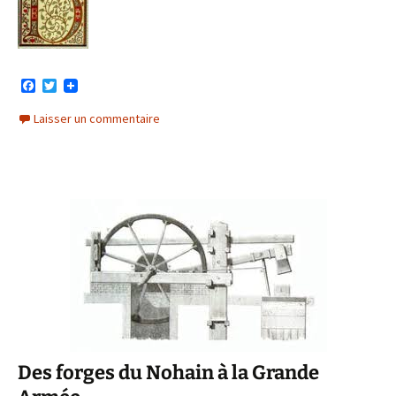
F
T
a
w
c
i
Laisser un commentaire
e
t
b
t
o
e
o
r
k
Des forges du Nohain à la Grande