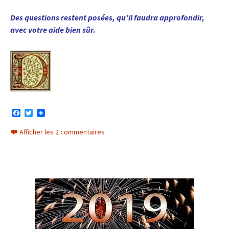
Des questions restent posées, qu’il faudra approfondir,
avec votre aide bien sûr.
F
T
a
w
c
i
Afficher les 2 commentaires
e
t
b
t
o
e
o
r
k