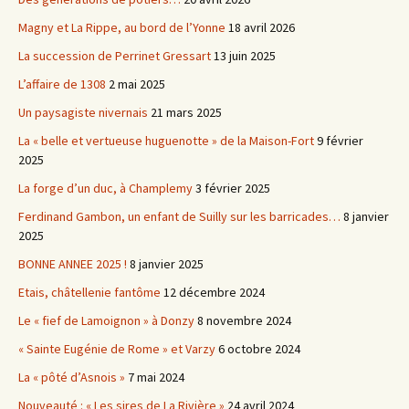
Magny et La Rippe, au bord de l’Yonne
18 avril 2026
La succession de Perrinet Gressart
13 juin 2025
L’affaire de 1308
2 mai 2025
Un paysagiste nivernais
21 mars 2025
La « belle et vertueuse huguenotte » de la Maison-Fort
9 février
2025
La forge d’un duc, à Champlemy
3 février 2025
Ferdinand Gambon, un enfant de Suilly sur les barricades…
8 janvier
2025
BONNE ANNEE 2025 !
8 janvier 2025
Etais, châtellenie fantôme
12 décembre 2024
Le « fief de Lamoignon » à Donzy
8 novembre 2024
« Sainte Eugénie de Rome » et Varzy
6 octobre 2024
La « pôté d’Asnois »
7 mai 2024
Nouveauté : « Les sires de La Rivière »
24 avril 2024