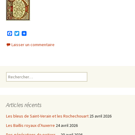
F
T
a
w
c
i
Laisser un commentaire
e
t
b
t
o
e
o
r
k
Rechercher :
Articles récents
Les bleus de Saint-Verain et les Rochechouart
25 avril 2026
Les Baillis royaux d’Auxerre
24 avril 2026
Des générations de potiers…
20 avril 2026