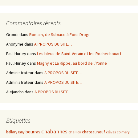
Commentaires récents
Grondi
dans
Romain, de Subiaco à Fons Drogi
Anonyme
dans
A PROPOS DU SITE…
Paul Hurley
dans
Les bleus de Saint-Verain et les Rochechouart
Paul Hurley
dans
Magny et La Rippe, au bord de l’Yonne
Administrateur
dans
A PROPOS DU SITE…
Administrateur
dans
A PROPOS DU SITE…
Alejandro
dans
A PROPOS DU SITE…
Étiquettes
chabannes
bourras
chateauneuf
bellary
billy
chailloy
clèves
colméry