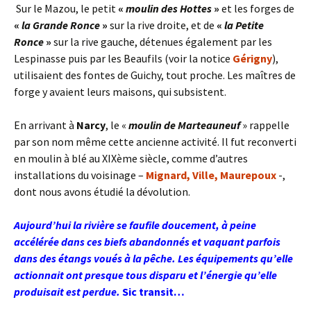
Sur le Mazou, le petit
«
moulin des Hottes
»
et les forges de
«
la Grande Ronce
»
sur la rive droite, et de
«
la Petite
Ronce
»
sur la rive gauche, détenues également par les
Lespinasse puis par les Beaufils (voir la notice
Gérigny
),
utilisaient des fontes de Guichy, tout proche. Les maîtres de
forge y avaient leurs maisons, qui subsistent.
En arrivant à
Narcy
, le «
moulin de Marteauneuf
» rappelle
par son nom même cette ancienne activité. Il fut reconverti
en moulin à blé au XIXème siècle, comme d’autres
installations du voisinage –
Mignard, Ville, Maurepoux
-,
dont nous avons étudié la dévolution.
Aujourd’hui la rivière se faufile doucement, à peine
accélérée dans ces biefs abandonnés et vaquant parfois
dans des étangs voués à la pêche. Les équipements qu’elle
actionnait ont presque tous disparu et l’énergie qu’elle
produisait est perdue.
Sic transit…