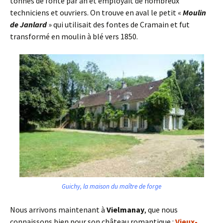
tonnes de fonte par an et employait de nombreux
techniciens et ouvriers. On trouve en aval le petit «
Moulin
de Janlard
» qui utilisait des fontes de Cramain et fut
transformé en moulin à blé vers 1850.
Guichy, la maison du maître de forge
Nous arrivons maintenant à
Vielmanay
, que nous
connaissons bien pour son château romantique :
Vieux-