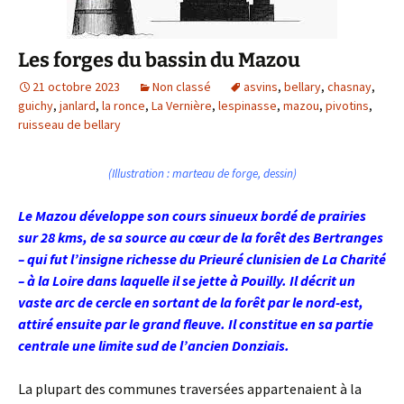
Les forges du bassin du Mazou
21 octobre 2023
Non classé
asvins
,
bellary
,
chasnay
,
guichy
,
janlard
,
la ronce
,
La Vernière
,
lespinasse
,
mazou
,
pivotins
,
ruisseau de bellary
(Illustration : marteau de forge, dessin)
Le Mazou développe son cours sinueux bordé de prairies
sur 28 kms, de sa source au cœur de la forêt des Bertranges
– qui fut l’insigne richesse du Prieuré clunisien de La Charité
– à la Loire dans laquelle il se jette à Pouilly. Il décrit un
vaste arc de cercle en sortant de la forêt par le nord-est,
attiré ensuite par le grand fleuve. Il constitue en sa partie
centrale une limite sud de l’ancien Donziais.
La plupart des communes traversées appartenaient à la