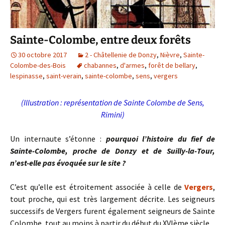
Sainte-Colombe, entre deux forêts
30 octobre 2017
2 - Châtellenie de Donzy
,
Nièvre
,
Sainte-
Colombe-des-Bois
chabannes
,
d'armes
,
forêt de bellary
,
lespinasse
,
saint-verain
,
sainte-colombe
,
sens
,
vergers
(Illustration : représentation de Sainte Colombe de Sens,
Rimini)
Un internaute s’étonne :
pourquoi l’histoire du fief de
Sainte-Colombe, proche de Donzy et de Suilly-la-Tour,
n’est-elle pas évoquée sur le site ?
C’est qu’elle est étroitement associée à celle de
Vergers
,
tout proche, qui est très largement décrite. Les seigneurs
successifs de Vergers furent également seigneurs de Sainte
Colombe, tout au moins à partir du début du XVIème siècle.