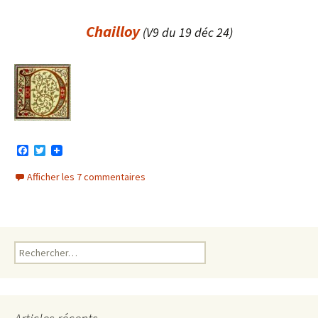
Chailloy
(V9 du 19 déc 24)
F
T
a
w
c
i
Afficher les 7 commentaires
e
t
b
t
o
e
o
r
k
Rechercher :