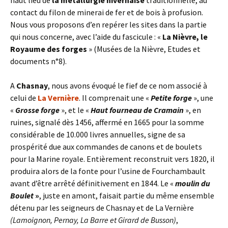
haut lieu de
la métallurgie nivernaise
traditionnelle, au
contact du filon de minerai de fer et de bois à profusion.
Nous vous proposons d’en repérer les sites dans la partie
qui nous concerne, avec l’aide du fascicule : «
La Nièvre, le
Royaume des forges
» (Musées de la Nièvre, Etudes et
documents n°8).
A
Chasnay
, nous avons évoqué le fief de ce nom associé à
celui de
La Vernière
. Il comprenait une «
Petite forge
», une
«
Grosse forge
», et le «
Haut fourneau de Cramain
», en
ruines, signalé dès 1456, affermé en 1665 pour la somme
considérable de 10.000 livres annuelles, signe de sa
prospérité due aux commandes de canons et de boulets
pour la Marine royale. Entièrement reconstruit vers 1820, il
produira alors de la fonte pour l’usine de Fourchambault
avant d’être arrêté définitivement en 1844. Le «
moulin du
Boulet
»
, juste en amont, faisait partie du même ensemble
détenu par les seigneurs de Chasnay et de La Vernière
(Lamoignon, Pernay, La Barre et Girard de Busson)
,