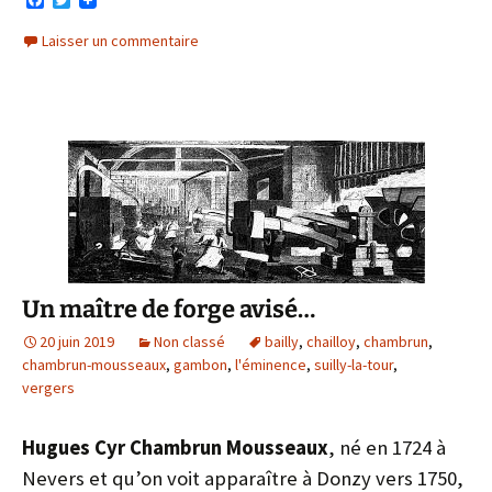
a
w
c
i
Laisser un commentaire
e
t
b
t
o
e
o
r
k
Un maître de forge avisé…
20 juin 2019
Non classé
bailly
,
chailloy
,
chambrun
,
chambrun-mousseaux
,
gambon
,
l'éminence
,
suilly-la-tour
,
vergers
Hugues Cyr Chambrun Mousseaux
, né en 1724 à
Nevers et qu’on voit apparaître à Donzy vers 1750,