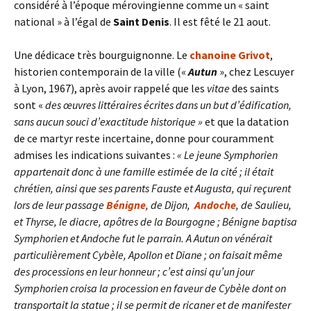
considéré à l’époque mérovingienne comme un « saint
national » à l’égal de
Saint Denis
. Il est fêté le 21 aout.
Une dédicace très bourguignonne. Le
chanoine Grivot
,
historien contemporain de la ville («
Autun
», chez Lescuyer
à Lyon, 1967), après avoir rappelé que les
vitae
des saints
sont «
des œuvres littéraires écrites dans un but d’édification,
sans aucun souci d’exactitude historique »
et que la datation
de ce martyr reste incertaine, donne pour couramment
admises les indications suivantes :
« Le jeune Symphorien
appartenait donc à une famille estimée de la cité ; il était
chrétien, ainsi que ses parents Fauste et Augusta, qui reçurent
lors de leur passage
Bénigne
, de Dijon,
Andoche
, de Saulieu,
et Thyrse, le diacre, apôtres de la Bourgogne ; Bénigne baptisa
Symphorien et Andoche fut le parrain. A Autun on vénérait
particulièrement Cybèle, Apollon et Diane ; on faisait même
des processions en leur honneur ; c’est ainsi qu’un jour
Symphorien croisa la procession en faveur de Cybèle dont on
transportait la statue ; il se permit de ricaner et de manifester