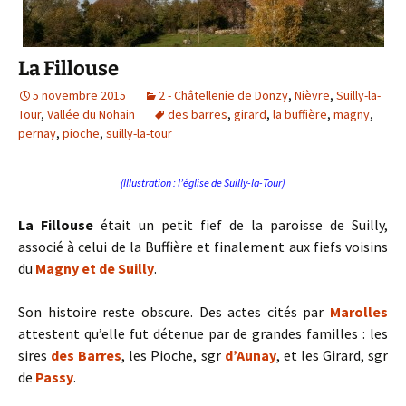
La Fillouse
5 novembre 2015
2 - Châtellenie de Donzy
,
Nièvre
,
Suilly-la-
Tour
,
Vallée du Nohain
des barres
,
girard
,
la buffière
,
magny
,
pernay
,
pioche
,
suilly-la-tour
(Illustration : l’église de Suilly-la-Tour)
La Fillouse
était un petit fief de la paroisse de Suilly,
associé à celui de la Buffière et finalement aux fiefs voisins
du
Magny et de Suilly
.
Son histoire reste obscure. Des actes cités par
Marolles
attestent qu’elle fut détenue par de grandes familles : les
sires
des Barres
, les Pioche, sgr
d’Aunay
, et les Girard, sgr
de
Passy
.