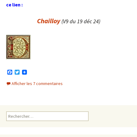
ce lien :
Chailloy
(V9 du 19 déc 24)
F
T
a
w
c
i
Afficher les 7 commentaires
e
t
b
t
o
e
o
r
k
Rechercher :