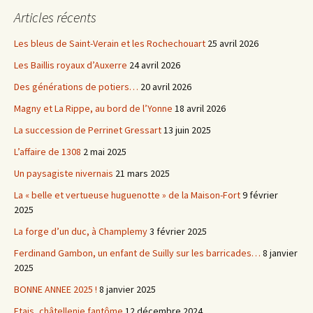
Articles récents
Les bleus de Saint-Verain et les Rochechouart
25 avril 2026
Les Baillis royaux d’Auxerre
24 avril 2026
Des générations de potiers…
20 avril 2026
Magny et La Rippe, au bord de l’Yonne
18 avril 2026
La succession de Perrinet Gressart
13 juin 2025
L’affaire de 1308
2 mai 2025
Un paysagiste nivernais
21 mars 2025
La « belle et vertueuse huguenotte » de la Maison-Fort
9 février
2025
La forge d’un duc, à Champlemy
3 février 2025
Ferdinand Gambon, un enfant de Suilly sur les barricades…
8 janvier
2025
BONNE ANNEE 2025 !
8 janvier 2025
Etais, châtellenie fantôme
12 décembre 2024