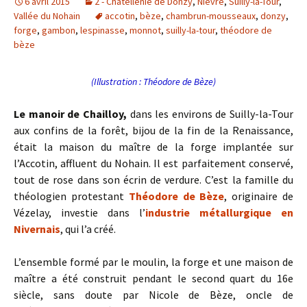
6 avril 2015
2 - Châtellenie de Donzy
,
Nièvre
,
Suilly-la-Tour
,
Vallée du Nohain
accotin
,
bèze
,
chambrun-mousseaux
,
donzy
,
forge
,
gambon
,
lespinasse
,
monnot
,
suilly-la-tour
,
théodore de
bèze
(Illustration : Théodore de Bèze)
Le manoir de Chailloy,
dans les environs de Suilly-la-Tour
aux confins de la forêt, bijou de la fin de la Renaissance,
était la maison du maître de la forge implantée sur
l’Accotin, affluent du Nohain. Il est parfaitement conservé,
tout de rose dans son écrin de verdure. C’est la famille du
théologien protestant
Théodore de Bèze
, originaire de
Vézelay, investie dans l’
industrie métallurgique en
Nivernais
, qui l’a créé.
L’ensemble formé par le moulin, la forge et une maison de
maître a été construit pendant le second quart du 16e
siècle, sans doute par Nicole de Bèze, oncle de