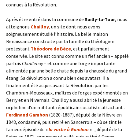
connues à la Révolution.
Après être entré dans la commune de
Suilly-la-Tour
, nous
atteignons
Chailloy
,
un site dont nous avons
soigneusement étudié l’histoire. La belle maison
Renaissance construite par la famille du théologien
protestant
Théodore de Bèze
, est parfaitement
conservée. Le site est connu comme un fief ancien – appelé
parfois
Chaillenoy
– et comme une forge importante
alimentée par une belle chute depuis la chaussée du grand
étang. Sa dévolution a connu bien des avatars. Il a
finalement été acquis avant la Révolution par les
Chambrun-Mousseaux, maîtres de forges expérimentés en
Berry et en Nivernais. Chailloy a aussi abrité la jeunesse
orpheline d’un militant républicain socialiste attachant :
Ferdinand Gambon
(1820-1887), député de la Nièvre en
1848, condamné, puis retiré en Sancerrois – où se tint le
fameux épisode de «
la vache à Gambon
» -, député de la
Seine en 1871, communard, exilé, puis retiré à Cosne.