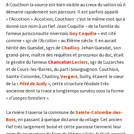
A Couthion la source est bien visible au creux du vallon où il
démarre rapidement son parcours. Il est parfois appelé
« l’Accotion ». Accotion, Couthion : c’est le même mot qui a
donné son nom à un fief. Jean Coquille – de la famille du
fameux jurisconsulte nivernais
Guy Coquille
–
est cité
comme «
sgr de l’Accotion
» au XVème siècle. Il en aurait
hérité des Guesdat, sgrs de
Chailloy
. Jehan Guesdat, son
grand-père, maître des requêtes et procureur du duc, était
le gendre du fameux
Chancelier
L
eclerc
, sgr de Luzarches
et de Cours-les-Barres, du parti bourguignon. Couthion,
Sainte-Colombe, Chailloy,
Vergers
, Suilly, étaient le cœur
de la «
Pôté de Suilly
», cette structure féodale très
ancienne dont la trace a longtemps survécu sous la forme
«
d’usages forestiers
».
La rivière traverse la commune de
Sainte-Colombe-des-
Bois
, en passant à quelque distance du village. Cet ancien
fief très largement boisé et cette paroisse tiennent leur
nom d’une martyre de Sens du IIIème siècle. Il était associé