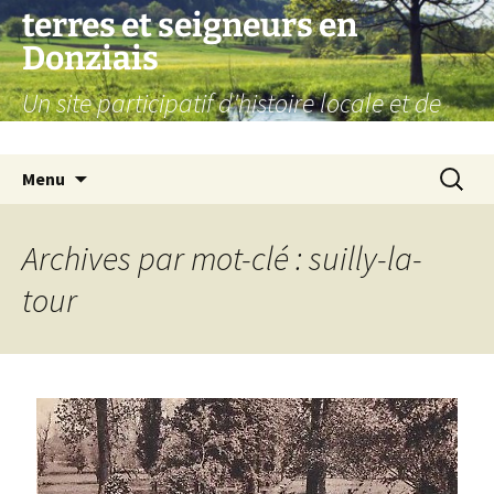
Aller
terres et seigneurs en
au
Donziais
contenu
Un site participatif d'histoire locale et de
généalogie
Recherc
Menu
Archives par mot-clé : suilly-la-
tour