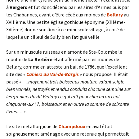
à
Vergers
et fut donc détenu par les sires d’Armes puis par
les Chabannes, avant d’être cédé aux moines de
Bellary
au
XVIIIème. Une petite église gothique éponyme (XIIIème-
XVIème) donne son âme à ce minuscule village, à coté de
laquelle un tilleul de Sully bien fatigué veille.
Sur un minuscule ruisseau en amont de Ste-Colombe le
moulin de
La Berlière
était affermé par les moines de
Bellary, comme en atteste un bail de 1786, que l’excellent
site des «
Cahiers du Val-de-Bargis
» nous propose. Il était
passé « ….
moyenant trois boisseaux mouture valant seigle
bien vannés, nettoyés et rendus conduits chacune semaine sur
les greniers du dit Bellary ce qui fait pour chacun an cent
cinquante-six ( ?) boisseaux et en outre la somme de soixante
livres…. ».
Le site métallurgique de
Champdoux
en aval était
soigneusement aménagé avec une retenue qui permettait