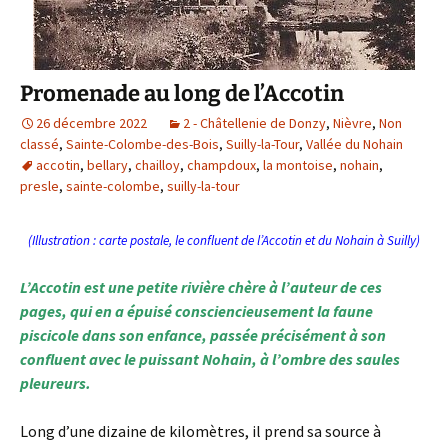
Promenade au long de l’Accotin
26 décembre 2022
2 - Châtellenie de Donzy
,
Nièvre
,
Non
classé
,
Sainte-Colombe-des-Bois
,
Suilly-la-Tour
,
Vallée du Nohain
accotin
,
bellary
,
chailloy
,
champdoux
,
la montoise
,
nohain
,
presle
,
sainte-colombe
,
suilly-la-tour
(Illustration : carte postale, le confluent de l’Accotin et du Nohain à Suilly)
L’Accotin est une petite rivière chère à l’auteur de ces
pages, qui en a épuisé consciencieusement la faune
piscicole dans son enfance, passée précisément à son
confluent avec le puissant Nohain, à l’ombre des saules
pleureurs.
Long d’une dizaine de kilomètres, il prend sa source à