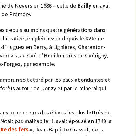
ché de Nevers en 1686 – celle de
Bailly
en aval
e de Prémery.
uves depuis au moins quatre générations dans
s lucrative, en plein essor depuis le XVIème
s d’Hugues en Berry, à Lignières, Charenton-
vernais, au Gué-d’Heuillon près de Guérigny,
es-Forges, par exemple.
hambrun soit attiré par les eaux abondantes et
s forêts autour de Donzy et par le minerai qui
dans un concours des élèves les plus lettrés du
était pas malhabile : il avait épousé en 1749 la
que des fers
», Jean-Baptiste Grasset, de La