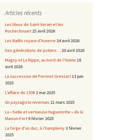
Châtellenie d’Etais
Articles récents
Châtellenie de Chatel-
-
Censoir
Châtellenies de Corvol et
Les bleus de Saint-Verain et les
Billy
Rochechouart
25 avril 2026
s du
Les Baillis royaux d’Auxerre
24 avril 2026
Des générations de potiers…
20 avril 2026
Magny et La Rippe, au bord de l’Yonne
18
avril 2026
La succession de Perrinet Gressart
13 juin
2025
L’affaire de 1308
2 mai 2025
Un paysagiste nivernais
21 mars 2025
La « belle et vertueuse huguenotte » de la
Maison-Fort
9 février 2025
La forge d’un duc, à Champlemy
3 février
2025