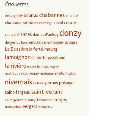
Étiquettes
chabannes
bourras
bellary
billy
chailloy
cosne
chateauneuf
corvol
clèves
colméry
donzy
d'armes
damas d'anlezy
courvol
entrains
druyes
frappier
la barre
du broc
forge
La Bussière
la ferté-meung
lamoignon
la motte-josserand
la rivière
le muet
le clerc
magny
mello
mahaut de courtenay
maignan
mullot
nivernais
pernay
puisaye
nohain
saint-verain
saint-fargeau
treigny
Talvanne
saint germain
suilly
vergers
troussebois
vielmanay