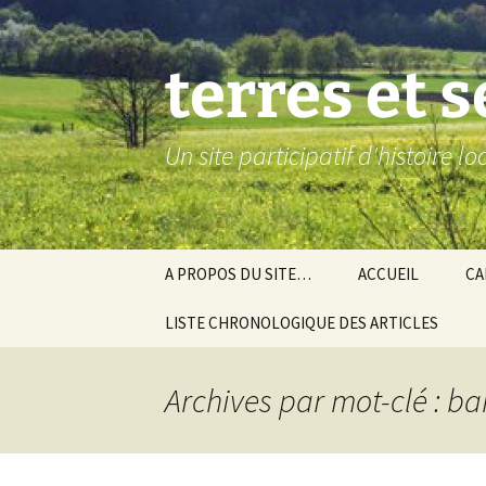
Aller
au
contenu
terres et 
Un site participatif d'histoire l
A PROPOS DU SITE…
ACCUEIL
CA
LISTE CHRONOLOGIQUE DES ARTICLES
Ba
Ev
Archives par mot-clé : bai
Co
Gra