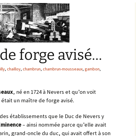
Bargis
Baronnie de Saint-Verain
Châtellenie de Saint
Verain
Comté d’Auxerre
Seigneuries voisine
Comté de Gien
Donziais
de forge avisé…
Seigneurie de Courtenay
Comté de Sancerre
illy
,
chailloy
,
chambrun
,
chambrun-mousseaux
,
gambon
,
seaux
, né en 1724 à Nevers et qu’on voit
 était un maître de forge avisé.
r des établissements que le Duc de Nevers y
Eminence
– ainsi nommée parce qu’elle avait
rin, grand-oncle du duc, qui avait offert à son