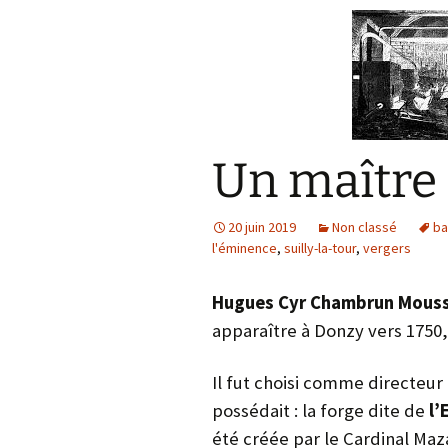
Un maître 
20 juin 2019
Non classé
ba
l'éminence
,
suilly-la-tour
,
vergers
Hugues Cyr Chambrun Mous
apparaître à Donzy vers 1750,
Il fut choisi comme directeu
possédait : la forge dite de
l’
été créée par le Cardinal Maza