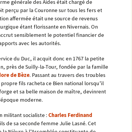
erme générale des Aides était chargé de
oit perçu par la Couronne sur tous les fers et
tion affermée était une source de revenus
lurgique étant florissante en Nivernais. On
ccrut sensiblement le potentiel financier de
apports avec les autorités.
ervice du Duc, il acquit donc en 1767 la petite
in, près de Suilly-la-Tour, fondée par la famille
ore de Bèze
. Passant au travers des troubles
propre fils racheta ce Bien national lorsqu’il
 forge et sa belle maison de maître, devinrent
 l’époque moderne.
militant socialiste :
Charles Ferdinand
-fils de sa seconde femme Julie Lasné. Cet
 la Nièvre à l’Assemblée constituante de