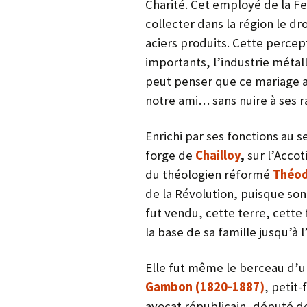
Charité. Cet employé de la F
collecter dans la région le dr
aciers produits. Cette percep
importants, l’industrie métal
peut penser que ce mariage a
notre ami… sans nuire à ses r
Enrichi par ses fonctions au s
forge de
Chailloy
,
sur l’Accot
du théologien réformé
Théod
de la Révolution, puisque son 
fut vendu, cette terre, cette
la base de sa famille jusqu’à
Elle fut même le berceau d’un 
Gambon (1820-1887)
, petit
avocat républicain, député de