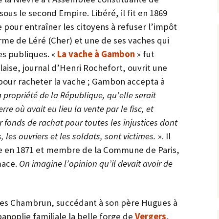
sous le second Empire. Libéré, il fit en 1869
pour entraîner les citoyens à refuser l’impôt
a ferme de Léré (Cher) et une de ses vaches qui
es publiques. «
La vache à Gambon
» fut
laise, journal d’Henri Rochefort, ouvrit une
 pour racheter la vache ; Gambon accepta à
la propriété de la République, qu’elle serait
e où avait eu lieu la vente par le fisc, et
r fonds de rachat pour toutes les injustices dont
 les ouvriers et les soldats, sont victimes.
». Il
ne en 1871 et membre de la Commune de Paris,
mace.
On imagine l’opinion qu’il devait avoir de
arles Chambrun, succédant à son père Hugues à
 panoplie familiale la belle forge de
Vergers
,