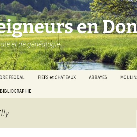
seigneurs en Don
ocale et de généalogie
DRE FEODAL
FIEFS et CHATEAUX
ABBAYES
MOULIN
ronnie de Donzy
BIBLIOGRAPHIE
Par ordre alphabétique…
Saint-Aignan-sur-Cher
êché d’Auxerre
Par châtellenies…
Le Perche-Gouët
Châtellenies d’origi
lly
mté-duché de Nevers
Châtellenies adjoin
nds fiefs voisins
Baronnie de Toucy
Châtellenie de
(Saint-Fargeau, Puisaye)
Châteauneuf-Val-d