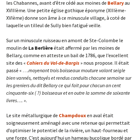
les Chabannes, avant d’être cédé aux moines de
Bellary
au
XVIIIème. Une petite église gothique éponyme (XIIIème-
XVIème) donne son âme à ce minuscule village, à coté de
laquelle un tilleul de Sully bien fatigué veille.
Sur un minuscule ruisseau en amont de Ste-Colombe le
moulin de
La Berlière
était affermé par les moines de
Bellary, comme en atteste un bail de 1786, que l’excellent
site des «
Cahiers du Val-de-Bargis
» nous propose. Il était
passé « ….
moyenant trois boisseaux mouture valant seigle
bien vannés, nettoyés et rendus conduits chacune semaine sur
les greniers du dit Bellary ce qui fait pour chacun an cent
cinquante-six ( ?) boisseaux et en outre la somme de soixante
livres…. ».
Le site métallurgique de
Champdoux
en aval était
soigneusement aménagé avec une retenue qui permettait
d’optimiser le potentiel de la rivière, un haut-fourneau et
une forge. C’est aujourd’hui un hameau bucolique bordé par