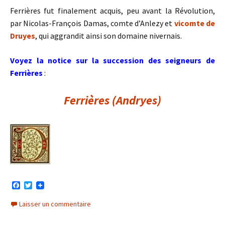
Ferrières
fut finalement acquis, peu avant la Révolution,
par Nicolas-François Damas, comte d’Anlezy et
vicomte de
Druyes
, qui aggrandit ainsi son domaine nivernais.
Voyez la notice sur la succession des seigneurs de
Ferrières
:
Ferrières (Andryes)
F
T
a
w
c
i
Laisser un commentaire
e
t
b
t