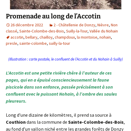
Promenade au long de l’Accotin
26 décembre 2022
2 - Châtellenie de Donzy
,
Nièvre
,
Non
classé
,
Sainte-Colombe-des-Bois
,
Suilly-la-Tour
,
Vallée du Nohain
accotin
,
bellary
,
chailloy
,
champdoux
,
la montoise
,
nohain
,
presle
,
sainte-colombe
,
suilly-la-tour
(Illustration : carte postale, le confluent de l’Accotin et du Nohain à Suilly)
L’Accotin est une petite rivière chère à l’auteur de ces
pages, qui en a épuisé consciencieusement la faune
piscicole dans son enfance, passée précisément à son
confluent avec le puissant Nohain, à l’ombre des saules
pleureurs.
Long d’une dizaine de kilomètres, il prend sa source à
Couthion
dans la commune de
Sainte-Colombe-des-Bois
,
au fond d’un vallon niché entre les grandes forêts de Donzy