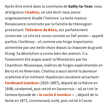
Après être entré dans la commune de
Suilly-la-Tour
, nous
atteignons
Chailloy
,
un site dont nous avons
soigneusement étudié l’histoire. La belle maison
Renaissance construite par la famille du théologien
protestant
Théodore de Bèze
, est parfaitement
conservée. Le site est connu comme un fief ancien – appelé
parfois
Chaillenoy
– et comme une forge importante
alimentée par une belle chute depuis la chaussée du grand
étang. Sa dévolution a connu bien des avatars. Il a
finalement été acquis avant la Révolution par les
Chambrun-Mousseaux, maîtres de forges expérimentés en
Berry et en Nivernais. Chailloy a aussi abrité la jeunesse
orpheline d’un militant républicain socialiste attachant :
Ferdinand Gambon
(1820-1887), député de la Nièvre en
1848, condamné, puis retiré en Sancerrois – où se tint le
fameux épisode de «
la vache à Gambon
» -, député de la
Seine en 1871, communard, exilé, puis retiré à Cosne.