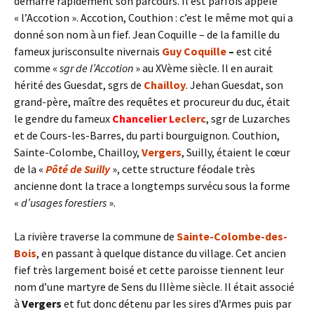
démarre rapidement son parcours. Il est parfois appelé
« l’Accotion ». Accotion, Couthion : c’est le même mot qui a
donné son nom à un fief. Jean Coquille – de la famille du
fameux jurisconsulte nivernais
Guy Coquille
–
est cité
comme «
sgr de l’Accotion
» au XVème siècle. Il en aurait
hérité des Guesdat, sgrs de
Chailloy
. Jehan Guesdat, son
grand-père, maître des requêtes et procureur du duc, était
le gendre du fameux
Chancelier
L
eclerc
, sgr de Luzarches
et de Cours-les-Barres, du parti bourguignon. Couthion,
Sainte-Colombe, Chailloy,
Vergers
, Suilly, étaient le cœur
de la «
Pôté de Suilly
», cette structure féodale très
ancienne dont la trace a longtemps survécu sous la forme
«
d’usages forestiers
».
La rivière traverse la commune de
Sainte-Colombe-des-
Bois
, en passant à quelque distance du village. Cet ancien
fief très largement boisé et cette paroisse tiennent leur
nom d’une martyre de Sens du IIIème siècle. Il était associé
à
Vergers
et fut donc détenu par les sires d’Armes puis par