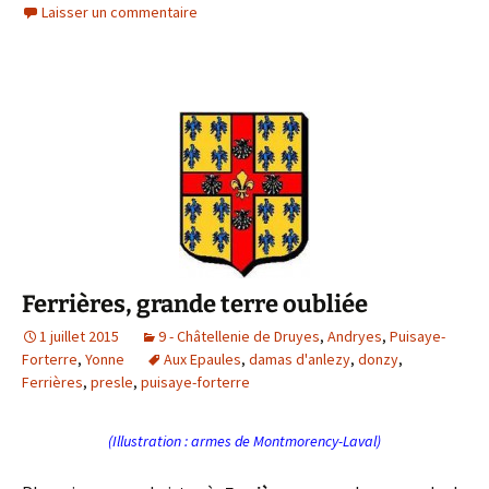
c
i
Laisser un commentaire
e
t
b
t
o
e
o
r
k
Ferrières, grande terre oubliée
1 juillet 2015
9 - Châtellenie de Druyes
,
Andryes
,
Puisaye-
Forterre
,
Yonne
Aux Epaules
,
damas d'anlezy
,
donzy
,
Ferrières
,
presle
,
puisaye-forterre
(Illustration : armes de Montmorency-Laval)