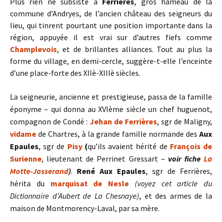
Plus rien ne subsiste à
Ferrières
, gros hameau de la
commune d’Andryes, de l’ancien château des seigneurs du
lieu, qui tinrent pourtant une position importante dans la
région, appuyée il est vrai sur d’autres fiefs comme
Champlevois
, et de brillantes alliances. Tout au plus la
forme du village, en demi-cercle, suggère-t-elle l’enceinte
d’une place-forte des XIIè-XIIIè siècles.
La seigneurie, ancienne et prestigieuse, passa de la famille
éponyme – qui donna au XVIème siècle un chef huguenot,
compagnon de Condé :
Jehan de Ferrières
, sgr de Maligny,
vidame
de Chartres, à la grande famille normande des
Aux
Epaules
, sgr de
Pisy
(
qu’ils avaient hérité de
François de
Surienne
, lieutenant de Perrinet Gressart –
voir fiche
La
Motte-Josserand
)
.
René Aux Epaules
, sgr de Ferrières,
hérita du
marquisat de Nesle
(voyez cet article du
Dictionnaire d’Aubert de La Chesnaye)
, et des armes de la
maison de Montmorency-Laval, par sa mère.