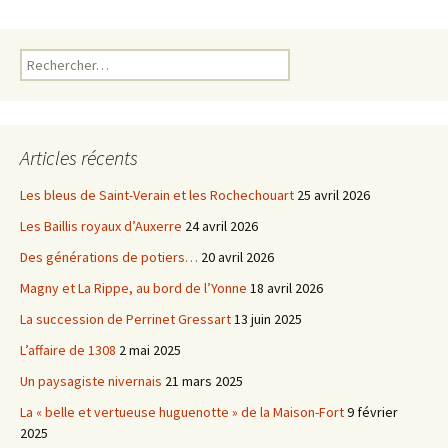
o
e
o
r
k
Rechercher :
Articles récents
Les bleus de Saint-Verain et les Rochechouart
25 avril 2026
Les Baillis royaux d’Auxerre
24 avril 2026
Des générations de potiers…
20 avril 2026
Magny et La Rippe, au bord de l’Yonne
18 avril 2026
La succession de Perrinet Gressart
13 juin 2025
L’affaire de 1308
2 mai 2025
Un paysagiste nivernais
21 mars 2025
La « belle et vertueuse huguenotte » de la Maison-Fort
9 février
2025