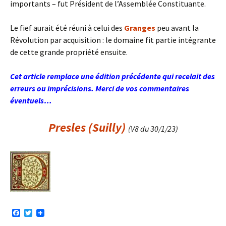
importants – fut Président de l’Assemblée Constituante.
Le fief aurait été réuni à celui des
Granges
peu avant la
Révolution par acquisition : le domaine fit partie intégrante
de cette grande propriété ensuite.
Cet article remplace une édition précédente qui recelait des
erreurs ou imprécisions. Merci de vos commentaires
éventuels…
Presles (Suilly)
(V8 du 30/1/23)
F
T
a
w