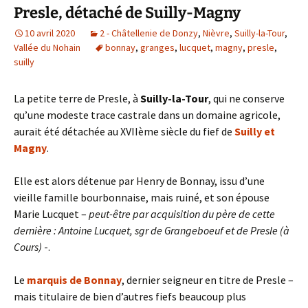
Presle, détaché de Suilly-Magny
10 avril 2020
2 - Châtellenie de Donzy
,
Nièvre
,
Suilly-la-Tour
,
Vallée du Nohain
bonnay
,
granges
,
lucquet
,
magny
,
presle
,
suilly
La petite terre de Presle, à
Suilly-la-Tour
, qui ne conserve
qu’une modeste trace castrale dans un domaine agricole,
aurait été détachée au XVIIème siècle du fief de
Suilly et
Magny
.
Elle est alors détenue par Henry de Bonnay, issu d’une
vieille famille bourbonnaise, mais ruiné, et son épouse
Marie Lucquet –
peut-être par acquisition du père de cette
dernière : Antoine Lucquet, sgr de Grangeboeuf et de Presle (à
Cours)
-.
Le
marquis de Bonnay
, dernier seigneur en titre de Presle –
mais titulaire de bien d’autres fiefs beaucoup plus