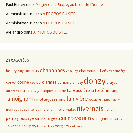
Paul Hurley
dans
Magny et La Rippe, au bord de l’Yonne
Administrateur
dans
A PROPOS DU SITE…
Administrateur
dans
A PROPOS DU SITE…
Alejandro
dans
A PROPOS DU SITE…
Étiquettes
chabannes
bourras
chateauneuf
bellary
billy
chailloy
clèves
colméry
donzy
cosne
d'armes
corvol
damas d'anlezy
druyes
courvol
La Bussière
la ferté-meung
entrains
frappier
la barre
du broc
forge
la rivière
lamoignon
la motte-josserand
le muet
le clerc
magny
nivernais
mello
mahaut de courtenay
maignan
mullot
nohain
saint-verain
pernay
puisaye
saint-fargeau
saint germain
suilly
treigny
vergers
Talvanne
troussebois
vielmanay