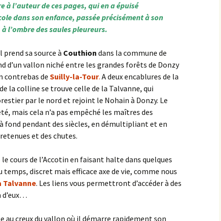
re à l’auteur de ces pages, qui en a épuisé
cole dans son enfance, passée précisément à son
 à l’ombre des saules pleureurs.
l prend sa source à
Couthion
dans la commune de
ond d’un vallon niché entre les grandes forêts de Donzy
n contrebas de
Suilly-la-Tour
.
A deux encablures de la
de la colline se trouve celle de la Talvanne, qui
restier par le nord et rejoint le Nohain à Donzy. Le
été, mais cela n’a pas empêché les maîtres des
r à fond pendant des siècles, en démultipliant et en
retenues et des chutes.
e cours de l’Accotin en faisant halte dans quelques
 du temps, discret mais efficace axe de vie, comme nous
a Talvanne
. Les liens vous permettront d’accéder à des
n d’eux…
le au creux du vallon où il démarre rapidement son