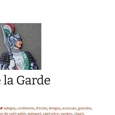
 la Garde
aubigny
,
cockborne
,
d'estut
,
dreigny
,
ecossais
,
gourdon
,
on de saint-aubin
,
quinquet
,
saint-père
,
savigny
,
stuart
,