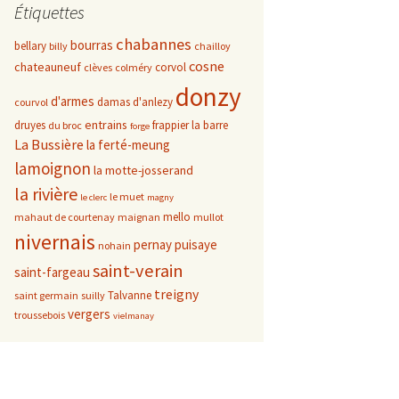
Étiquettes
chabannes
bourras
bellary
billy
chailloy
cosne
chateauneuf
corvol
clèves
colméry
donzy
d'armes
damas d'anlezy
courvol
entrains
druyes
frappier
la barre
du broc
forge
La Bussière
la ferté-meung
lamoignon
la motte-josserand
la rivière
le muet
le clerc
magny
mello
mahaut de courtenay
maignan
mullot
nivernais
pernay
puisaye
nohain
saint-verain
saint-fargeau
treigny
Talvanne
saint germain
suilly
vergers
troussebois
vielmanay