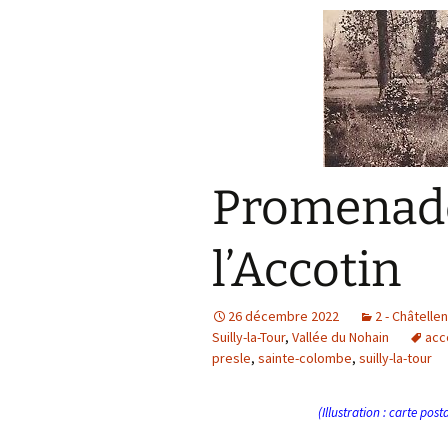
Promenade
l’Accotin
26 décembre 2022
2 - Châtelle
Suilly-la-Tour
,
Vallée du Nohain
acc
presle
,
sainte-colombe
,
suilly-la-tour
(Illustration : carte post