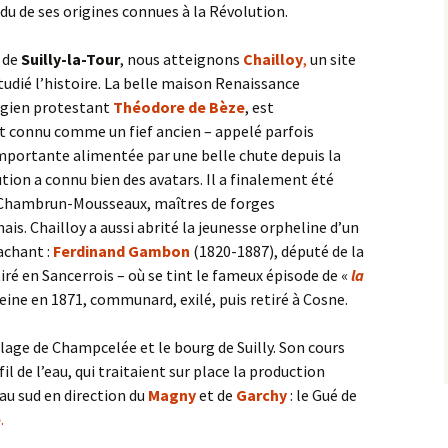
ndu de ses origines connues à la Révolution.
 de
Suilly-la-Tour
, nous atteignons
Chailloy
,
un site
dié l’histoire. La belle maison Renaissance
logien protestant
Théodore de Bèze
, est
st connu comme un fief ancien – appelé parfois
portante alimentée par une belle chute depuis la
tion a connu bien des avatars. Il a finalement été
s Chambrun-Mousseaux, maîtres de forges
is. Chailloy a aussi abrité la jeunesse orpheline d’un
achant :
Ferdinand Gambon
(1820-1887), député de la
iré en Sancerrois – où se tint le fameux épisode de «
la
Seine en 1871, communard, exilé, puis retiré à Cosne.
llage de Champcelée et le bourg de Suilly. Son cours
il de l’eau, qui traitaient sur place la production
 au sud en direction du
Magny
et de
Garchy
: le Gué de
e
.