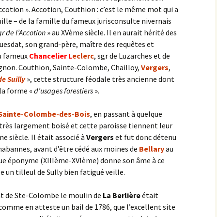
’Accotion ». Accotion, Couthion : c’est le même mot qui a
lle – de la famille du fameux jurisconsulte nivernais
gr de l’Accotion
» au XVème siècle. Il en aurait hérité des
Guesdat, son grand-père, maître des requêtes et
du fameux
Chancelier
L
eclerc
, sgr de Luzarches et de
ignon. Couthion, Sainte-Colombe, Chailloy,
Vergers
,
e Suilly
», cette structure féodale très ancienne dont
 la forme «
d’usages forestiers
».
Sainte-Colombe-des-Bois
, en passant à quelque
f très largement boisé et cette paroisse tiennent leur
 siècle. Il était associé à
Vergers
et fut donc détenu
 Chabannes, avant d’être cédé aux moines de
Bellary
au
ique éponyme (XIIIème-XVIème) donne son âme à ce
 un tilleul de Sully bien fatigué veille.
nt de Ste-Colombe le moulin de
La Berlière
était
comme en atteste un bail de 1786, que l’excellent site