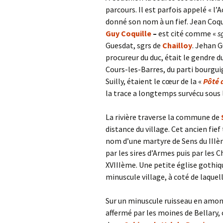
parcours. Il est parfois appelé « l
donné son nom à un fief. Jean Coqui
Guy Coquille
–
est cité comme «
s
Guesdat, sgrs de
Chailloy
. Jehan 
procureur du duc, était le gendre 
Cours-les-Barres, du parti bourgu
Suilly, étaient le cœur de la «
Pôté d
la trace a longtemps survécu sous
La rivière traverse la commune de
distance du village. Cet ancien fie
nom d’une martyre de Sens du IIIème
par les sires d’Armes puis par les
XVIIIème. Une petite église goth
minuscule village, à coté de laquelle
Sur un minuscule ruisseau en amo
affermé par les moines de Bellary, 