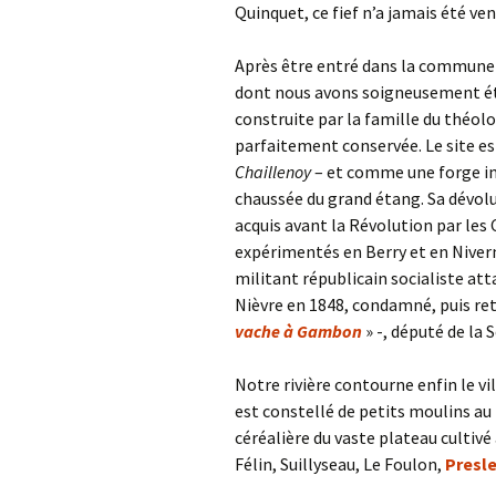
Quinquet, ce fief n’a jamais été ve
Après être entré dans la commune
dont nous avons soigneusement étu
construite par la famille du théo
parfaitement conservée. Le site e
Chaillenoy
– et comme une forge im
chaussée du grand étang. Sa dévolu
acquis avant la Révolution par le
expérimentés en Berry et en Niverna
militant républicain socialiste att
Nièvre en 1848, condamné, puis ret
vache à Gambon
» -, député de la 
Notre rivière contourne enfin le vi
est constellé de petits moulins au f
céréalière du vaste plateau cultivé
Félin, Suillyseau, Le Foulon,
Presl