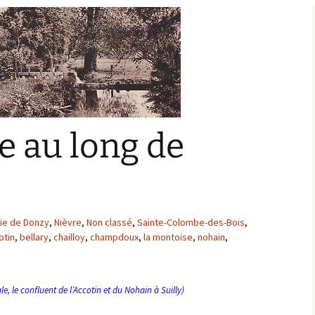
Bargis
Baronnie de Saint-Verain
Châtellenie de Saint
Verain
Comté d’Auxerre
Seigneuries voisine
Comté de Gien
Donziais
Seigneurie de Courtenay
 au long de
Comté de Sancerre
nie de Donzy
,
Nièvre
,
Non classé
,
Sainte-Colombe-des-Bois
,
otin
,
bellary
,
chailloy
,
champdoux
,
la montoise
,
nohain
,
ale, le confluent de l’Accotin et du Nohain à Suilly)