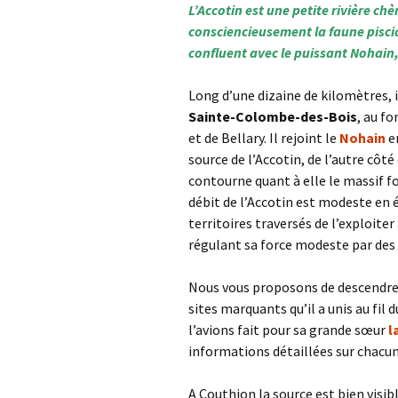
L’Accotin est une petite rivière chè
consciencieusement la faune pisci
confluent avec le puissant Nohain,
Long d’une dizaine de kilomètres, i
Sainte-Colombe-des-Bois
, au f
et de Bellary. Il rejoint le
Nohain
e
source de l’Accotin, de l’autre côté 
contourne quant à elle le massif fo
débit de l’Accotin est modeste en 
territoires traversés de l’exploite
régulant sa force modeste par des 
Nous vous proposons de descendre l
sites marquants qu’il a unis au fil
l’avions fait pour sa grande sœur
l
informations détaillées sur chacu
A Couthion la source est bien visib