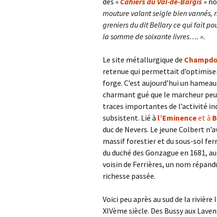
des «
Cahiers du Val-de-Bargis
» no
mouture valant seigle bien vannés, 
greniers du dit Bellary ce qui fait p
la somme de soixante livres…. ».
Le site métallurgique de
Champdo
retenue qui permettait d’optimiser 
forge. C’est aujourd’hui un hameau
charmant gué que le marcheur peut 
traces importantes de l’activité in
subsistent. Lié à
l’Eminence
et à
B
duc de Nevers. Le jeune Colbert n’a
massif forestier et du sous-sol fe
du duché des Gonzague en 1681, au
voisin de Ferrières, un nom répand
richesse passée.
Voici peu après au sud de la rivière
XIVème siècle. Des Bussy aux Lavenn