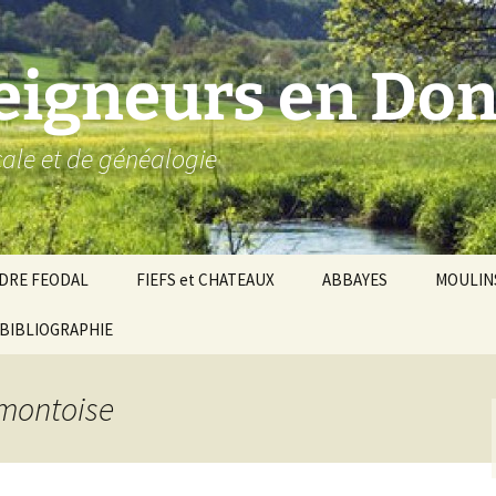
seigneurs en Don
ocale et de généalogie
DRE FEODAL
FIEFS et CHATEAUX
ABBAYES
MOULIN
ronnie de Donzy
BIBLIOGRAPHIE
Par ordre alphabétique…
Saint-Aignan-sur-Cher
êché d’Auxerre
Par châtellenies…
Le Perche-Gouët
Châtellenies d’origi
 montoise
mté-duché de Nevers
Châtellenies adjoin
nds fiefs voisins
Baronnie de Toucy
Châtellenie de
(Saint-Fargeau, Puisaye)
Châteauneuf-Val-d