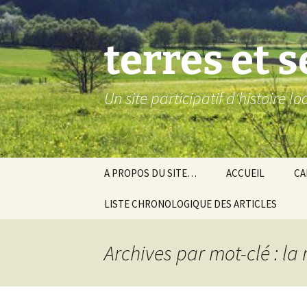
Aller
au
contenu
terres et 
Un site participatif d'histoire l
A PROPOS DU SITE…
ACCUEIL
CA
LISTE CHRONOLOGIQUE DES ARTICLES
Ba
Ev
Archives par mot-clé : la
Co
Gra