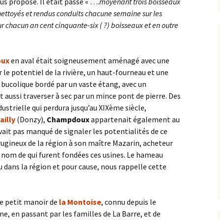
us propose. Il était passé « ….
moyenant trois boisseaux
nettoyés et rendus conduits chacune semaine sur les
our chacun an cent cinquante-six ( ?) boisseaux et en outre
ux
en aval était soigneusement aménagé avec une
le potentiel de la rivière, un haut-fourneau et une
 bucolique bordé par un vaste étang, avec un
aussi traverser à sec par un mince pont de pierre. Des
dustrielle qui perdura jusqu’au XIXème siècle,
ailly
(Donzy),
Champdoux
appartenait également au
vait pas manqué de signaler les potentialités de ce
rrugineux de la région à son maître Mazarin, acheteur
 nom de qui furent fondées ces usines. Le hameau
u dans la région et pour cause, nous rappelle cette
 le petit manoir de
la Montoise
, connu depuis le
e, en passant par les familles de La Barre, et de