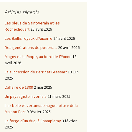
Châtellenie d’Etais
Articles récents
Châtellenie de Chatel-
-
Censoir
Châtellenies de Corvol et
Les bleus de Saint-Verain et les
Billy
Rochechouart
25 avril 2026
s du
Les Baillis royaux d’Auxerre
24 avril 2026
Des générations de potiers…
20 avril 2026
Magny et La Rippe, au bord de l’Yonne
18
avril 2026
La succession de Perrinet Gressart
13 juin
2025
L’affaire de 1308
2 mai 2025
Un paysagiste nivernais
21 mars 2025
La « belle et vertueuse huguenotte » de la
Maison-Fort
9 février 2025
La forge d’un duc, à Champlemy
3 février
2025