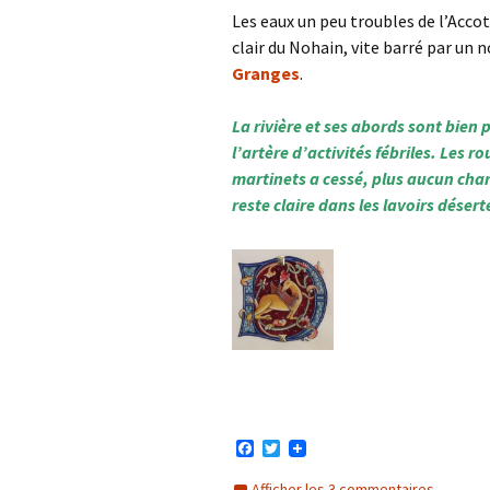
Les eaux un peu troubles de l’Accot
clair du Nohain, vite barré par un
Granges
.
La rivière et ses abords sont bien 
l’artère d’activités fébriles. Les r
martinets a cessé, plus aucun charr
reste claire dans les lavoirs désert
F
T
a
w
c
i
Afficher les 3 commentaires