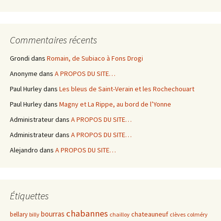
Commentaires récents
Grondi
dans
Romain, de Subiaco à Fons Drogi
Anonyme
dans
A PROPOS DU SITE…
Paul Hurley
dans
Les bleus de Saint-Verain et les Rochechouart
Paul Hurley
dans
Magny et La Rippe, au bord de l’Yonne
Administrateur
dans
A PROPOS DU SITE…
Administrateur
dans
A PROPOS DU SITE…
Alejandro
dans
A PROPOS DU SITE…
Étiquettes
chabannes
bourras
chateauneuf
bellary
billy
chailloy
clèves
colméry