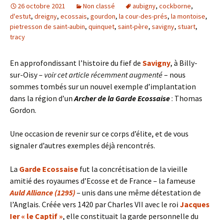
26 octobre 2021
Non classé
aubigny
,
cockborne
,
d'estut
,
dreigny
,
ecossais
,
gourdon
,
la cour-des-prés
,
la montoise
,
pietresson de saint-aubin
,
quinquet
,
saint-père
,
savigny
,
stuart
,
tracy
En approfondissant l’histoire du fief de
Savigny
, à Billy-
sur-Oisy –
voir cet article récemment augmenté
– nous
sommes tombés sur un nouvel exemple d’implantation
dans la région d’un
Archer de la Garde Ecossaise
: Thomas
Gordon.
Une occasion de revenir sur ce corps d’élite, et de vous
signaler d’autres exemples déjà rencontrés.
La
Garde Ecossaise
fut la concrétisation de la vieille
amitié des royaumes d’Ecosse et de France – la fameuse
Auld Alliance (1295)
– unis dans une même détestation de
l’Anglais. Créée vers 1420 par Charles VII avec le roi
Jacques
Ier « le Captif »
, elle constituait la garde personnelle du