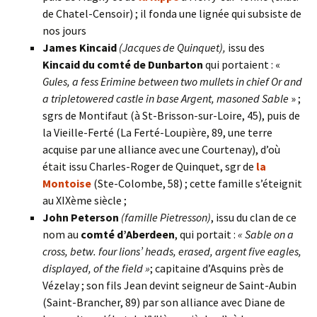
de Chatel-Censoir) ; il fonda une lignée qui subsiste de
nos jours
James Kincaid
(Jacques de Quinquet),
issu des
Kincaid
du comté de Dunbarton
qui portaient : «
Gules, a fess Erimine between two mullets in chief Or and
a tripletowered castle in base Argent, masoned Sable
» ;
sgrs de Montifaut (à St-Brisson-sur-Loire, 45), puis de
la Vieille-Ferté (La Ferté-Loupière, 89, une terre
acquise par une alliance avec une Courtenay), d’où
était issu Charles-Roger de Quinquet, sgr de
la
Montoise
(Ste-Colombe, 58) ; cette famille s’éteignit
au XIXème siècle ;
John Peterson
(famille Pietresson)
, issu du clan de ce
nom au
comté d’Aberdeen
, qui portait :
« Sable on a
cross, betw. four lions’ heads, erased, argent five eagles,
displayed, of the field »
; capitaine d’Asquins près de
Vézelay ; son fils Jean devint seigneur de Saint-Aubin
(Saint-Brancher, 89) par son alliance avec Diane de