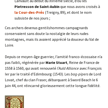
Lanvault au début du XVIIème siècle, d’où les
Pietresson de Saint-Aubin
que nous avons croisés à
la Cour-des-Prés
(Treigny, 89), et dont le nom
subsiste de nos jours ;
Ces archers devenus gentilshommes campagnards
conservaient sans doute la nostalgie de leurs rudes
montagnes, mais ils avaient apprécié la douceur du Val de
Loire.
Depuis ce moyen-âge guerrier, l’amitié franco-écossaise n’a
pas faibli, régénérée par
Marie Stuart
, Reine de France de
1558 à 1560, qui avait renouvelé
l’Auld Alliance
avec François
Ier par le traité d’Edimbourg (1543). Les
bag-pipers
de Lord
Lovat, chef du clan Fraser, débarquant à Sword Beach le 6
juin 44, ont réincarné glorieusement cette longue fidélité.