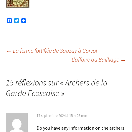
F
T
a
w
c
i
e
t
b
t
o
e
o
r
Navigation
←
La ferme fortifiée de Sauzay à Corvol
k
L’affaire du Bailliage
→
des
15 réflexions sur «
Archers de la
articles
Garde Ecossaise
»
17 septembre 2024 à 15 h 03 min
Do you have any information on the archers