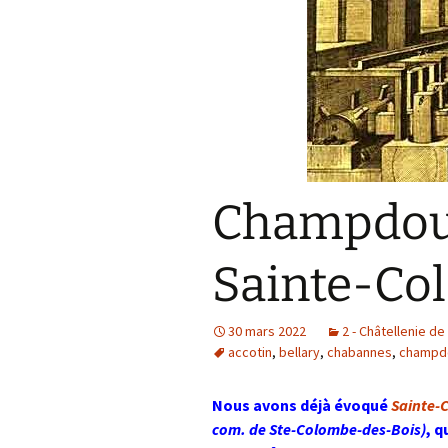
Champdoux,
Sainte-Co
30 mars 2022
2 - Châtellenie d
accotin
,
bellary
,
chabannes
,
champd
Nous avons déjà évoqué
Sainte-
com. de Ste-Colombe-des-Bois)
, q