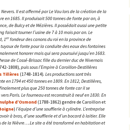
evers. Il est affermé par Le Vau lors de la création de la
 en 1685. Il produisait 500 tonnes de fonte par an, à
once, de Bulcy et de Mézières. Il possédait aussi une petite
 faisait tourner l’usine de 7 à 10 mois par an. Le
er
d, 1
fondeur des canons du roi en la province de
s tuyaux de fonte pour la conduite des eaux des fontaines
finalement honorer mais qui sera poursuivi jusqu’en 1683.
chesse de Cossé-Brissac fille du dernier duc de Nivernais
742-1808)
, puis sous l’Empire à Caroillon-Destillères
s Tillères
(1748-1814)
. Les productions sont très
nte en 1794 et 450 tonnes en 1809. En 1812, Destillères,
 finalement plus que 250 tonnes de fonte car il se
 vers Paris. Le fourneau est reconstruit à neuf en 1830. En
inulphe d’Osmond
(1788-1862) gendre de Caroillon et
Boigne
)
l’équipe d’une soufflerie à cylindre. L’entreprise
oir à bras, d’une soufflerie et d’un bocard à laitier. Elle
es de la Nièvre….Le site a été transformé en habitation et