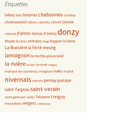
Étiquettes
chabannes
bourras
bellary
billy
chailloy
cosne
chateauneuf
corvol
clèves
colméry
donzy
d'armes
damas d'anlezy
courvol
entrains
druyes
frappier
la barre
du broc
forge
La Bussière
la ferté-meung
lamoignon
la motte-josserand
la rivière
le muet
le clerc
magny
mello
mahaut de courtenay
maignan
mullot
nivernais
pernay
puisaye
nohain
saint-verain
saint-fargeau
treigny
Talvanne
saint germain
suilly
vergers
troussebois
vielmanay