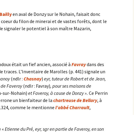
Bailly
en aval de Donzy sur le Nohain, faisait donc
 coeur du filon de minerai et de vastes forêts, dont le
e signaler le potentiel à son maître Mazarin,
oux était un fief ancien, associé à
Favray
dans des
e traces. L’Inventaire de Marolles (p. 441) signale un
Chanoy
(ndlr :
Chasnay
)
eyr, tuteur de Robert et de Jean,
r de Faveroy
(ndlr : Favray)
, pour ses maisons de
in-sur-Nohain)
et Faveroy, à cause de Donzy ».
Ce Perrin
rrone un bienfaiteur de la
chartreuse de
Bellary
, à
en 1324, comme le mentionne
l’abbé Charrault
,
e «
Etienne du Pré, eyr, sgr en partie de Faveroy, en son