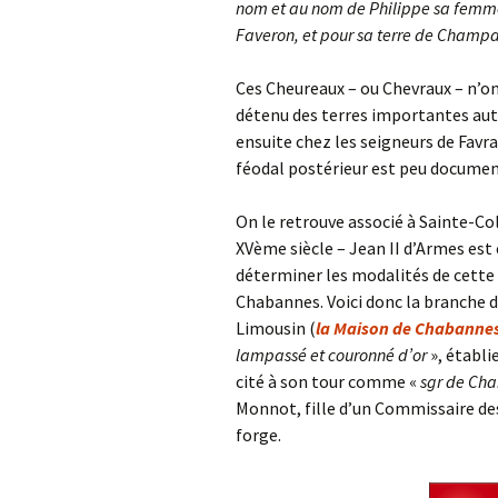
nom et au nom de Philippe sa femme, f
Faveron, et pour sa terre de Cham
Ces Cheureaux – ou Chevraux – n’ont
détenu des terres importantes aut
ensuite chez les seigneurs de Favra
féodal postérieur est peu documen
On le retrouve associé à Sainte-Co
XVème siècle – Jean II d’Armes es
déterminer les modalités de cette 
Chabannes. Voici donc la branche d
Limousin (
la Maison de Chabanne
lampassé et couronné d’or
», établi
cité à son tour comme «
sgr de Ch
Monnot, fille d’un Commissaire des
forge.