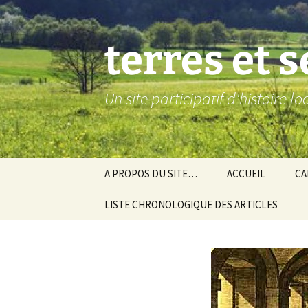
Aller
au
contenu
terres et 
Un site participatif d'histoire l
A PROPOS DU SITE…
ACCUEIL
CA
LISTE CHRONOLOGIQUE DES ARTICLES
Ba
Ev
Co
Gra