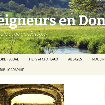
seigneurs en Don
ocale et de généalogie
DRE FEODAL
FIEFS et CHATEAUX
ABBAYES
MOULIN
ronnie de Donzy
BIBLIOGRAPHIE
Par ordre alphabétique…
Saint-Aignan-sur-Cher
êché d’Auxerre
Par châtellenies…
Le Perche-Gouët
Châtellenies d’origi
mté-duché de Nevers
Châtellenies adjoin
nds fiefs voisins
Baronnie de Toucy
Châtellenie de
(Saint-Fargeau, Puisaye)
Châteauneuf-Val-d