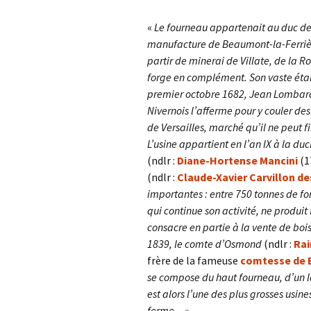
«
Le fourneau appartenait au duc de N
manufacture de Beaumont-la-Ferrière
partir de minerai de Villate, de la R
forge en complément. Son vaste étang
premier octobre 1682, Jean Lombar
Nivernois l’afferme pour y couler de
de Versailles, marché qu’il ne peut 
L’usine appartient en l’an IX à la du
(ndlr :
Diane-Hortense Mancini
(1
(ndlr :
Claude-Xavier Carvillon de
importantes : entre 750 tonnes de fo
qui continue son activité, ne produit
consacre en partie à la vente de bois
1839, le comte d’Osmond
(ndlr :
Ra
frère de la fameuse
comtesse de 
se compose du haut fourneau, d’un lav
est alors l’une des plus grosses usin
ferme…».