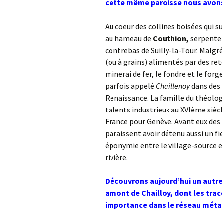
cette même paroisse nous avon
Au coeur des collines boisées qui 
au hameau de
Couthion,
serpente 
contrebas de Suilly-la-Tour. Malgr
(ou à grains) alimentés par des re
minerai de fer, le fondre et le forg
parfois appelé
Chaillenoy
dans des 
Renaissance. La famille du théolo
talents industrieux au XVIème siècle
France pour Genève. Avant eux des 
paraissent avoir détenu aussi un fi
éponymie entre le village-source et 
rivière.
Découvrons aujourd’hui un autre 
amont de Chailloy, dont les tra
importance dans le réseau méta