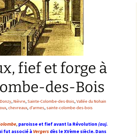
Bargis
Baronnie de Saint-Verain
Châtellenie de Saint
Verain
Comté d’Auxerre
Seigneuries voisine
Comté de Gien
Donziais
Seigneurie de Courtenay
 fief et forge à
Comté de Sancerre
lombe-des-Bois
e Donzy
,
Nièvre
,
Sainte-Colombe-des-Bois
,
Vallée du Nohain
oux
,
chevreaux
,
d'armes
,
sainte-colombe-des-bois
Colombe
,
paroisse et fief avant la Révolution
(auj.
ui fut associé à
Vergers
dès le XVème siècle. Dans