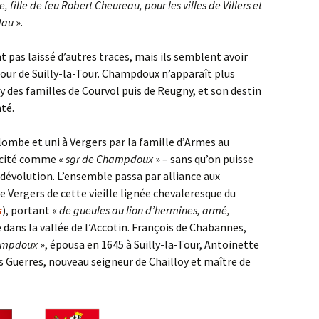
ille de feu Robert Cheureau, pour les villes de Villers et
pdau
».
 pas laissé d’autres traces, mais ils semblent avoir
our de Suilly-la-Tour. Champdoux n’apparaît plus
y des familles de Courvol puis de Reugny, et son destin
té.
lombe et uni à Vergers par la famille d’Armes au
t cité comme «
sgr de Champdoux
» – sans qu’on puisse
dévolution. L’ensemble passa par alliance aux
e Vergers de cette vieille lignée chevaleresque du
s
), portant «
de gueules au lion d’hermines, armé,
e dans la vallée de l’Accotin. François de Chabannes,
ampdoux
», épousa en 1645 à Suilly-la-Tour, Antoinette
 Guerres, nouveau seigneur de Chailloy et maître de