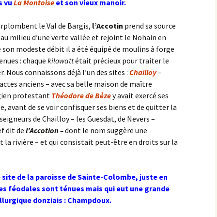
s vu
La Montoise
et son vieux manoir.
surplombent le Val de Bargis,
l’Accotin
prend sa source
au milieu d’une verte vallée et rejoint le Nohain en
é son modeste débit il a été équipé de moulins à forge
tenues : chaque
kilowatt
était précieux pour traiter le
er. Nous connaissons déjà l’un des sites :
Chailloy
–
actes anciens – avec sa belle maison de maître
gien protestant
Théodore de Bèze
y avait exercé ses
, avant de se voir confisquer ses biens et de quitter la
seigneurs de Chailloy – les Guesdat, de Nevers –
ef dit de
l’Accotion –
dont le nom suggère une
la rivière – et qui consistait peut-être en droits sur la
site de la paroisse de Sainte-Colombe, juste en
ces féodales sont ténues mais qui eut une grande
llurgique donziais : Champdoux.