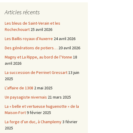
Châtellenie d’Etais
Articles récents
Châtellenie de Chatel-
-
Censoir
Châtellenies de Corvol et
Les bleus de Saint-Verain et les
Billy
Rochechouart
25 avril 2026
s du
Les Baillis royaux d’Auxerre
24 avril 2026
Des générations de potiers…
20 avril 2026
Magny et La Rippe, au bord de l’Yonne
18
avril 2026
La succession de Perrinet Gressart
13 juin
2025
L’affaire de 1308
2 mai 2025
Un paysagiste nivernais
21 mars 2025
La « belle et vertueuse huguenotte » de la
Maison-Fort
9 février 2025
La forge d’un duc, à Champlemy
3 février
2025