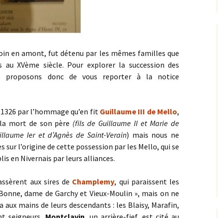
oin en amont, fut détenu par les mêmes familles que
s au XVème siècle. Pour explorer la succession des
s proposons donc de vous reporter à la notice
s 1326 par l’hommage qu’en fit
Guillaume III de Mello
,
la mort de son père
(fils de Guillaume II et Marie de
uillaume Ier et d’Agnès de Saint-Verain
) mais nous ne
s sur l’origine de cette possession par les Mello, qui se
s en Nivernais par leurs alliances.
passèrent aux sires de
Champlemy
, qui paraissent les
« Bonne, dame de Garchy et Vieux-Moulin », mais on ne
a aux mains de leurs descendants : les Blaisy, Marafin,
nt seigneurs.
Montclavin
, un arrière-fief, est cité au