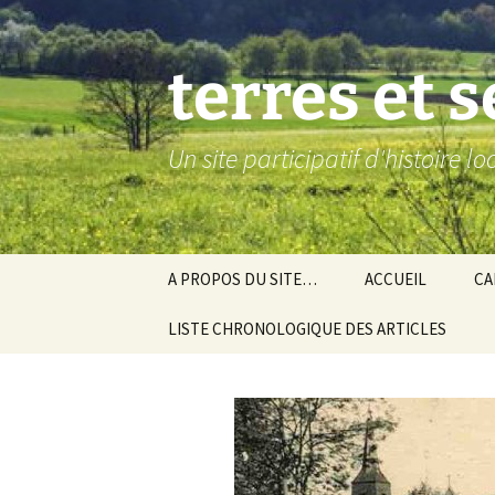
Aller
au
contenu
terres et 
Un site participatif d'histoire l
A PROPOS DU SITE…
ACCUEIL
CA
LISTE CHRONOLOGIQUE DES ARTICLES
Ba
Ev
Co
Gra