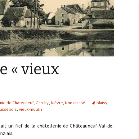
Bargis
Baronnie de Saint-Verain
Châtellenie de Saint
Verain
Comté d’Auxerre
Seigneuries voisine
Comté de Gien
Donziais
Seigneurie de Courtenay
e « vieux
Comté de Sancerre
enie de Chateuneuf
,
Garchy
,
Nièvre
,
Non classé
blaisy
,
oussebois
,
vieux-moulin
était un fief de la châtellenie de Châteauneuf-Val-de-
nziais.