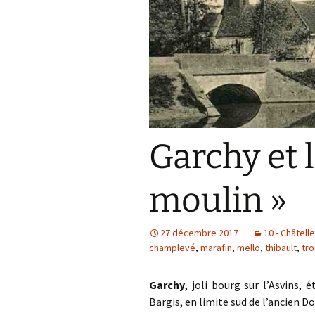
Garchy et l
moulin »
27 décembre 2017
10 - Châtell
champlevé
,
marafin
,
mello
,
thibault
,
tr
Garchy
, joli bourg sur l’Asvins, 
Bargis, en limite sud de l’ancien Do