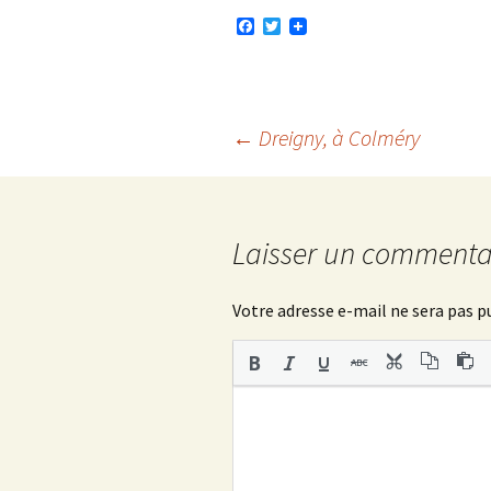
F
T
a
w
c
i
e
t
b
t
o
e
o
r
Navigation
←
Dreigny, à Colméry
k
des
Laisser un commenta
articles
Votre adresse e-mail ne sera pas p