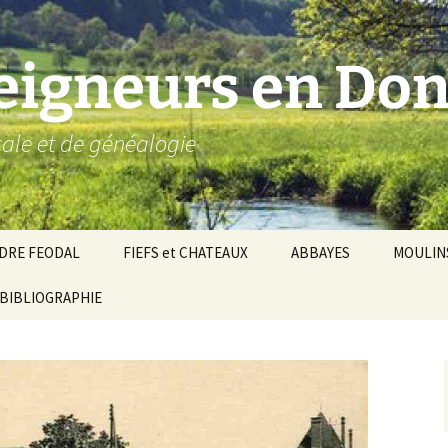
seigneurs en Don
ocale et de généalogie
DRE FEODAL
FIEFS et CHATEAUX
ABBAYES
MOULIN
ronnie de Donzy
BIBLIOGRAPHIE
Par ordre alphabétique…
Saint-Aignan-sur-Cher
êché d’Auxerre
Par châtellenies…
Le Perche-Gouët
Châtellenies d’origi
mté-duché de Nevers
Châtellenies adjoin
nds fiefs voisins
Baronnie de Toucy
Châtellenie de
(Saint-Fargeau, Puisaye)
Châteauneuf-Val-d