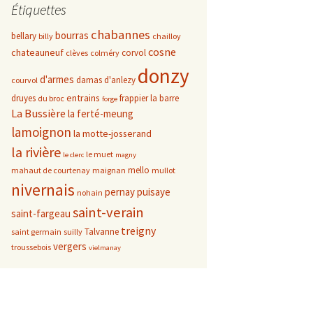
Étiquettes
chabannes
bourras
bellary
billy
chailloy
cosne
chateauneuf
corvol
clèves
colméry
donzy
d'armes
damas d'anlezy
courvol
entrains
druyes
frappier
la barre
du broc
forge
La Bussière
la ferté-meung
lamoignon
la motte-josserand
la rivière
le muet
le clerc
magny
mello
mahaut de courtenay
maignan
mullot
nivernais
pernay
puisaye
nohain
saint-verain
saint-fargeau
treigny
Talvanne
saint germain
suilly
vergers
troussebois
vielmanay