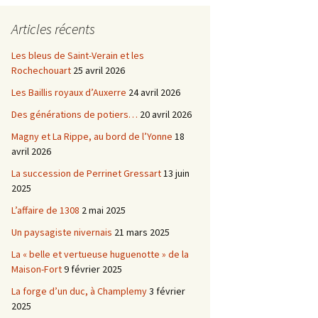
Châtellenie d’Etais
Articles récents
Châtellenie de Chatel-
-
Censoir
Châtellenies de Corvol et
Les bleus de Saint-Verain et les
Billy
Rochechouart
25 avril 2026
s du
Les Baillis royaux d’Auxerre
24 avril 2026
Des générations de potiers…
20 avril 2026
Magny et La Rippe, au bord de l’Yonne
18
avril 2026
La succession de Perrinet Gressart
13 juin
2025
L’affaire de 1308
2 mai 2025
Un paysagiste nivernais
21 mars 2025
La « belle et vertueuse huguenotte » de la
Maison-Fort
9 février 2025
La forge d’un duc, à Champlemy
3 février
2025