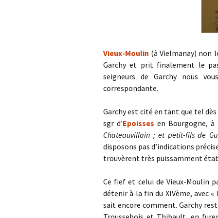
Vieux-Moulin
(à Vielmanay) non l
Garchy et prit finalement le pa
seigneurs de Garchy nous vou
correspondante.
Garchy est cité en tant que tel dè
sgr d’
Epoisses
en Bourgogne, à 
Chateauvillain ; et petit-fils de G
disposons pas d’indications précise
trouvèrent très puissamment établi
Ce fief et celui de Vieux-Moulin 
détenir à la fin du XIVème, avec 
sait encore comment.
Garchy rest
Troussebois et Thibault, en fure