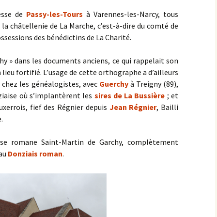
resse de
Passy-les-Tours
à Varennes-les-Narcy, tous
 la châtellenie de La Marche, c’est-à-dire du comté de
ossessions des bénédictins de La Charité.
chy » dans les documents anciens, ce qui rappelait son
 lieu fortifié. L’usage de cette orthographe a d’ailleurs
chez les généalogistes, avec
Guerchy
à Treigny (89),
ziaise où s’implantèrent les
sires de La Bussière
; et
Auxerrois, fief des Régnier depuis
Jean Régnier
, Bailli
.
ise romane Saint-Martin de Garchy, complètement
 au
Donziais roman
.