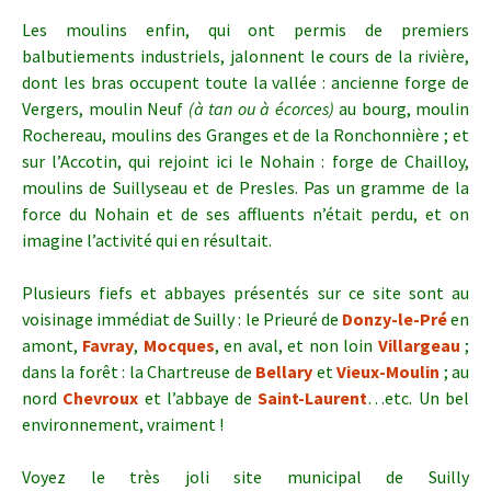
Les moulins enfin, qui ont permis de premiers
balbutiements industriels, jalonnent le cours de la rivière,
dont les bras occupent toute la vallée : ancienne forge de
Vergers, moulin Neuf
(à tan ou à écorces)
au bourg, moulin
Rochereau, moulins des Granges et de la Ronchonnière ; et
sur l’Accotin, qui rejoint ici le Nohain : forge de Chailloy,
moulins de Suillyseau et de Presles. Pas un gramme de la
force du Nohain et de ses affluents n’était perdu, et on
imagine l’activité qui en résultait.
Plusieurs fiefs et abbayes présentés sur ce site sont au
voisinage immédiat de Suilly : le Prieuré de
Donzy-le-Pré
en
amont,
Favray
,
Mocques
, en aval, et non loin
Villargeau
;
dans la forêt : la Chartreuse de
Bellary
et
Vieux-Moulin
; au
nord
Chevroux
et l’abbaye de
Saint-Laurent
…etc.
Un bel
environnement, vraiment !
Voyez le très joli site municipal de Suilly