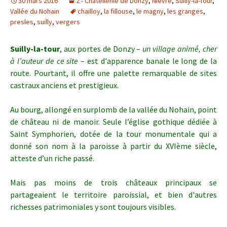
30 mars 2016
2 - Châtellenie de Donzy
,
Nièvre
,
Suilly-la-Tour
,
Vallée du Nohain
chailloy
,
la fillouse
,
le magny
,
les granges
,
presles
,
suilly
,
vergers
Suilly-la-tour
, aux portes de Donzy –
un village animé, cher
à l’auteur de ce site
– est d'apparence banale le long de la
route. Pourtant, il offre une palette remarquable de sites
castraux anciens et prestigieux.
Au bourg, allongé en surplomb de la vallée du Nohain, point
de château ni de manoir. Seule l’église gothique dédiée à
Saint Symphorien, dotée de la tour monumentale qui a
donné son nom à la paroisse à partir du XVIème siècle,
atteste d’un riche passé.
Mais pas moins de trois châteaux principaux se
partageaient le territoire paroissial, et bien d'autres
richesses patrimoniales y sont toujours visibles.