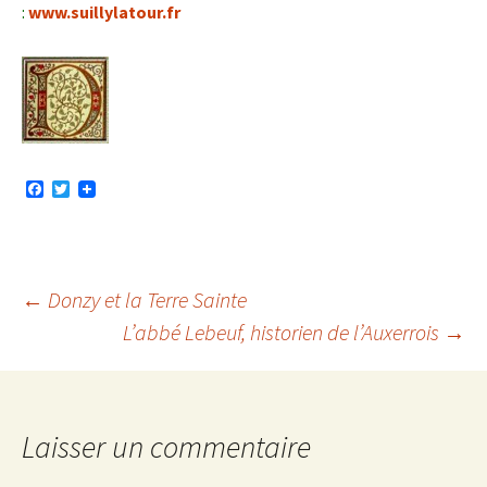
:
www.suillylatour.fr
F
T
a
w
c
i
e
t
b
t
o
e
o
r
Navigation
←
Donzy et la Terre Sainte
k
L’abbé Lebeuf, historien de l’Auxerrois
→
des
articles
Laisser un commentaire