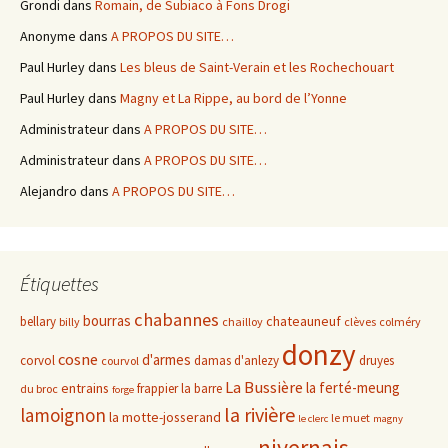
Grondi
dans
Romain, de Subiaco à Fons Drogi
Anonyme
dans
A PROPOS DU SITE…
Paul Hurley
dans
Les bleus de Saint-Verain et les Rochechouart
Paul Hurley
dans
Magny et La Rippe, au bord de l’Yonne
Administrateur
dans
A PROPOS DU SITE…
Administrateur
dans
A PROPOS DU SITE…
Alejandro
dans
A PROPOS DU SITE…
Étiquettes
chabannes
bourras
chateauneuf
bellary
billy
chailloy
clèves
colméry
donzy
cosne
d'armes
corvol
damas d'anlezy
druyes
courvol
La Bussière
la ferté-meung
entrains
frappier
la barre
du broc
forge
la rivière
lamoignon
la motte-josserand
le muet
le clerc
magny
nivernais