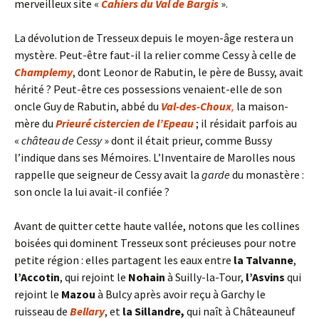
merveilleux site «
Cahiers du Val de Bargis
».
La dévolution de Tresseux depuis le moyen-âge restera un
mystère. Peut-être faut-il la relier comme Cessy à celle de
Champlemy
, dont Leonor de Rabutin, le père de Bussy, avait
hérité ? Peut-être ces possessions venaient-elle de son
oncle Guy de Rabutin, abbé du
Val-des-Choux
,
la maison-
mère du
Prieuré cistercien de l’Epeau
; il résidait parfois au
«
château de Cessy
» dont il était prieur, comme Bussy
l’indique dans ses Mémoires. L’Inventaire de Marolles nous
rappelle que seigneur de Cessy avait la
garde
du monastère :
son oncle la lui avait-il confiée ?
Avant de quitter cette haute vallée, notons que les collines
boisées qui dominent Tresseux sont précieuses pour notre
petite région : elles partagent les eaux entre
la Talvanne
,
l’Accotin
, qui rejoint le
Nohain
à Suilly-la-Tour,
l’Asvins
qui
rejoint le
Mazou
à Bulcy après avoir reçu à Garchy le
ruisseau de
Bellary
, et
la Sillandre,
qui naît à Châteauneuf