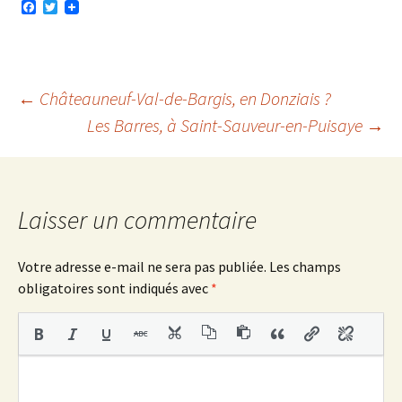
F
T
a
w
c
i
e
t
b
t
o
e
o
r
Navigation
←
Châteauneuf-Val-de-Bargis, en Donziais ?
k
Les Barres, à Saint-Sauveur-en-Puisaye
→
des
articles
Laisser un commentaire
Votre adresse e-mail ne sera pas publiée.
Les champs
obligatoires sont indiqués avec
*