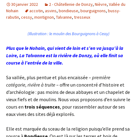
30 janvier 2022
2 - Châtellenie de Donzy
,
Nièvre
,
Vallée du
Nohain
accotin
,
asvins
,
bondieuse
,
bourguignons
,
bussy-
rabutin
,
cessy
,
montignon
,
Talvanne
,
tresseux
(Illustration : le moulin des Bourguignons à Cessy)
Plus que le Nohain, qui vient de loin et s’en va jusqu’à la
Loire, La Talvanne est la rivière de Donzy, où elle finit sa
course à l’entrée de la ville.
Sa vallée, plus pentue et plus encaissée –
première
catégorie, rivière à truite
– offre un concentré d’histoire et
d’archéologie : pas moins de deux abbayes et un chapelet de
vieux fiefs et de moulins. Nous vous proposons d’en suivre le
cours en
trois séquences
, pour rassembler autour de ses
eaux vives des sites déjà explorés.
Elle est marquée du sceau de la religion puisqu’elle prend sa
source à
Bondieuse
. On est là sur les terres et bois de