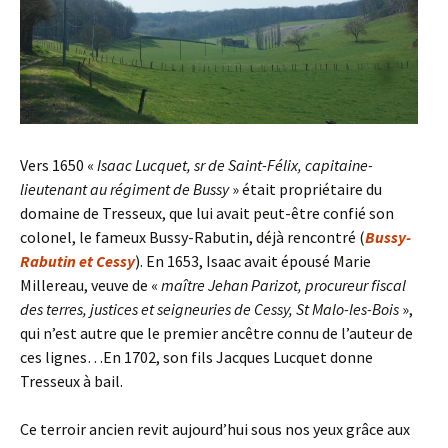
Vers 1650 «
Isaac Lucquet, sr de Saint-Félix, capitaine-
l
ieutenant au régiment de Bussy
» était propriétaire du
domaine de Tresseux, que lui avait peut-être confié son
colonel, le fameux Bussy-Rabutin, déjà rencontré (
Bussy-
Rabutin et Cessy
). En 1653, Isaac avait épousé Marie
Millereau, veuve de «
maître Jehan Parizot,
procureur
fiscal
des terres, justices et seigneuries de Cessy, St Malo-
les-
Bois
»,
qui n’est autre que le premier ancêtre connu de l’auteur de
ces lignes…En 1702, son fils Jacques Lucquet donne
Tresseux à bail.
Ce terroir ancien revit aujourd’hui sous nos yeux grâce aux