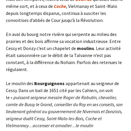
même sort, et à ceux de
Coche
, Vielmanay et Saint-Malo
depuis longtemps disparus, continua à susciter les
convoitises d’abbés de Cour jusqu’à la Révolution.
En aval du bourg notre rivière qui serpente au milieu des
prairies et des bois affirme sa vocation industrieuse. Entre
Cessy et Donzy c’est un chapelet de
moulins
. Leur activité
était saisonnière car le débit de la Talvanne n’est pas
constant, à la différence du Nohain. Parfois des retenues le
régulaient.
Le moulin des
Bourguignons
appartenait au seigneur de
Cessy. Dans un bail de 1651 cité par les Cahiers, on voit
le «
puissant seigneur messire Roger de Rabutin,
chevalier,
comte de Bussy le Grand, conseiller du Roy en
ses conseils, son
lieutenant général au gouvernement
de Nivernois et Donziois,
seigneur dudit Cessy, Saint-Malo-les-Bois, Coche et
Vielmannay…accenser et amodier…
le moulin