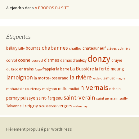
Alejandro
dans
A PROPOS DU SITE…
Étiquettes
chabannes
bourras
chateauneuf
bellary
billy
chailloy
clèves
colméry
donzy
cosne
d'armes
corvol
damas d'anlezy
druyes
courvol
La Bussière
la ferté-meung
entrains
frappier
la barre
du broc
forge
la rivière
lamoignon
la motte-josserand
le muet
le clerc
magny
nivernais
mello
mahaut de courtenay
maignan
mullot
nohain
saint-verain
pernay
puisaye
saint-fargeau
saint germain
suilly
treigny
vergers
Talvanne
troussebois
vielmanay
Fièrement propulsé par WordPress