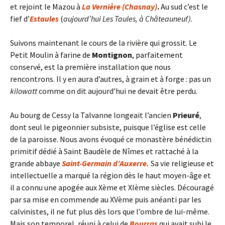
et rejoint le Mazou à
La Vernière (Chasnay)
.
Au sud c’est le
fief d’
Estaules
(
aujourd’hui Les Taules, à Châteauneuf).
Suivons maintenant le cours de la rivière qui grossit. Le
Petit Moulin à farine de
Montignon
, parfaitement
conservé, est la première installation que nous
rencontrons. Il y en aura d’autres, à grain et à forge : pas un
kilowatt
comme on dit aujourd’hui ne devait être perdu.
Au bourg de Cessy la Talvanne longeait l’ancien
Prieuré
,
dont seul le pigeonnier subsiste, puisque l’église est celle
de la paroisse. Nous avons évoqué ce monastère bénédictin
primitif dédié à Saint Baudèle de Nîmes et rattaché à la
grande abbaye
Saint-Germain d’Auxerre.
Sa vie religieuse et
intellectuelle a marqué la région dès le haut moyen-âge et
il a connu une apogée aux Xème et XIème siècles. Découragé
par sa mise en commende au XVème puis anéanti par les
calvinistes, il ne fut plus dès lors que l’ombre de lui-même.
Mais son temporel, réuni à celui de
Bourras
qui avait subi le