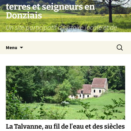
Aller
terres et seigneurs en
au
Donziais
contenu
Un site participatif d'histoire locale et de
généalogie
Recherc
Menu
La Talvanne, au fil de l’eau et des siècles