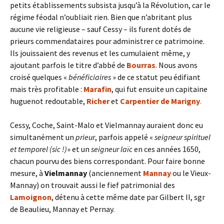
petits établissements subsista jusqu’à la Révolution, car le
régime féodal n’oubliait rien. Bien que n’abritant plus
aucune vie religieuse – sauf Cessy – ils furent dotés de
prieurs commendataires pour administrer ce patrimoine.
Ils jouissaient des revenus et les cumulaient même, y
ajoutant parfois le titre d’abbé de
Bourras
. Nous avons
croisé quelques «
bénéficiaires
» de ce statut peu édifiant
mais très profitable :
Marafin
, qui fut ensuite un capitaine
huguenot redoutable,
Richer
et
Carpentier de Marigny
.
Cessy, Coche, Saint-Malo et Vielmannay auraient donc eu
simultanément un
prieur
, parfois appelé «
seigneur spirituel
et temporel (sic !)
» et un
seigneur laïc
en ces années 1650,
chacun pourvu des biens correspondant. Pour faire bonne
mesure, à
Vielmannay
(anciennement
Mannay
ou le Vieux-
Mannay) on trouvait aussi le fief patrimonial des
Lamoignon
, détenu à cette même date par Gilbert II, sgr
de Beaulieu, Mannay et Pernay.