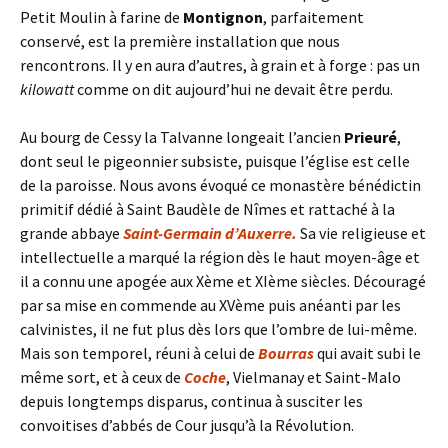
Petit Moulin à farine de
Montignon
, parfaitement
conservé, est la première installation que nous
rencontrons. Il y en aura d’autres, à grain et à forge : pas un
kilowatt
comme on dit aujourd’hui ne devait être perdu.
Au bourg de Cessy la Talvanne longeait l’ancien
Prieuré
,
dont seul le pigeonnier subsiste, puisque l’église est celle
de la paroisse. Nous avons évoqué ce monastère bénédictin
primitif dédié à Saint Baudèle de Nîmes et rattaché à la
grande abbaye
Saint-Germain d’Auxerre.
Sa vie religieuse et
intellectuelle a marqué la région dès le haut moyen-âge et
il a connu une apogée aux Xème et XIème siècles. Découragé
par sa mise en commende au XVème puis anéanti par les
calvinistes, il ne fut plus dès lors que l’ombre de lui-même.
Mais son temporel, réuni à celui de
Bourras
qui avait subi le
même sort, et à ceux de
Coche
, Vielmanay et Saint-Malo
depuis longtemps disparus, continua à susciter les
convoitises d’abbés de Cour jusqu’à la Révolution.