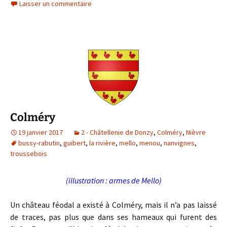
c
i
Laisser un commentaire
e
t
b
t
o
e
o
r
k
Colméry
19 janvier 2017
2 - Châtellenie de Donzy
,
Colméry
,
Nièvre
bussy-rabutin
,
guibert
,
la rivière
,
mello
,
menou
,
nanvignes
,
troussebois
(illustration : armes de Mello)
Un château féodal a existé à Colméry, mais il n’a pas laissé
de traces, pas plus que dans ses hameaux qui furent des