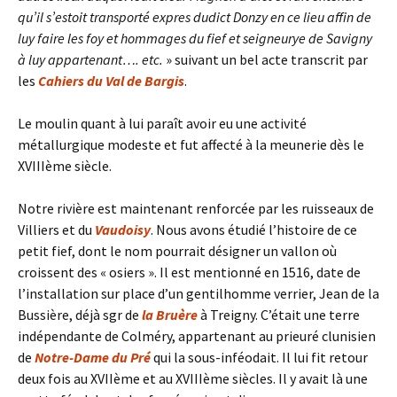
qu’il s’estoit transporté expres dudict Donzy en ce lieu affin de
luy faire les foy et hommages du fief et seigneurye de Savigny
à luy appartenant…. etc.
» suivant un bel acte transcrit par
les
Cahiers du Val de Bargis
.
Le moulin quant à lui paraît avoir eu une activité
métallurgique modeste et fut affecté à la meunerie dès le
XVIIIème siècle.
Notre rivière est maintenant renforcée par les ruisseaux de
Villiers et du
Vaudoisy
. Nous avons étudié l’histoire de ce
petit fief, dont le nom pourrait désigner un vallon où
croissent des « osiers ». Il est mentionné en 1516, date de
l’installation sur place d’un gentilhomme verrier, Jean de la
Bussière, déjà sgr de
la Bruère
à Treigny. C’était une terre
indépendante de Colméry, appartenant au prieuré clunisien
de
Notre-Dame du Pré
qui la sous-inféodait. Il lui fit retour
deux fois au XVIIème et au XVIIIème siècles. Il y avait là une