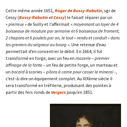
Cette même année 1651,
Roger de Bussy-Rabutin
, sgr de
Cessy (
Bussy-Rabutin et Cessy
) le faisait réparer par un
«
pierreux
» de Suilly et l’affermait «
moyennant un loyer de 4
boisseaux de mouture par semaine et 6 boisseaux de froment,
2 chapons et 6 poulets par an, le tout « rendu et conduit » dans
les greniers du seigneur au bourg
». Une retenue d’eau
permettait d’en concentrer le débit. En 1664, il fut
transformé en forge, avec un feu en
mazerie
–
premier
affinage de la fonte
– un feu de petite forge, un marteau et
un
bocard
à scories –
pilons à came pour casser le minerai
-,
c’est-à-dire un équipement complet. Au XIXème siècle il
sera transformé en tréfilerie, produisant des pointes à
partir des fers ronds de
Vergers
jusqu’en 1851.