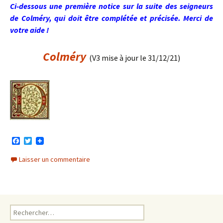
Ci-dessous une première notice sur la suite des seigneurs
de Colméry, qui doit être complétée et précisée. Merci de
votre aide !
Colméry
(V3 mise à jour le 31/12/21)
F
T
a
w
c
i
Laisser un commentaire
e
t
b
t
o
e
o
r
k
Rechercher :