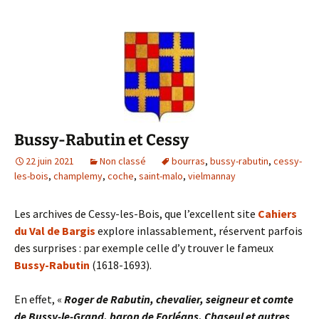
o
r
k
Bussy-Rabutin et Cessy
22 juin 2021
Non classé
bourras
,
bussy-rabutin
,
cessy-
les-bois
,
champlemy
,
coche
,
saint-malo
,
vielmannay
Les archives de Cessy-les-Bois, que l’excellent site
Cahiers
du Val de Bargis
explore inlassablement, réservent parfois
des surprises : par exemple celle d’y trouver le fameux
Bussy-Rabutin
(1618-1693).
En effet, «
Roger de Rabutin, chevalier, seigneur et comte
de Bussy-le-Grand, baron de Forléans, Chaseul et autres