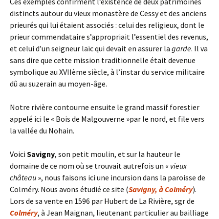
Ces exemples confirment l’existence de deux patrimoines
distincts autour du vieux monastère de Cessy et des anciens
prieurés qui lui étaient associés : celui des religieux, dont le
prieur commendataire s’appropriait l’essentiel des revenus,
et celui d’un seigneur laïc qui devait en assurer la
garde
. Il va
sans dire que cette mission traditionnelle était devenue
symbolique au XVIIème siècle, à l’instar du service militaire
dû au suzerain au moyen-âge.
Notre rivière contourne ensuite le grand massif forestier
appelé ici le « Bois de Malgouverne »par le nord, et file vers
la vallée du Nohain.
Voici
Savigny
, son petit moulin, et sur la hauteur le
domaine de ce nom où se trouvait autrefois un «
vieux
château
», nous faisons ici une incursion dans la paroisse de
Colméry. Nous avons étudié ce site (
Savigny, à Colméry
).
Lors de sa vente en 1596 par Hubert de La Rivière, sgr de
Colméry
, à Jean Maignan, lieutenant particulier au bailliage