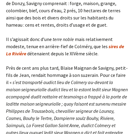
de Donzy, Savigny comprenait : forge, maison, grange,
colombier, bief, cours d’eau, 2 prés, 10 hectares de terres
ainsi que des bois et divers droits sur les habitants du
hameau : cens et rentes, droits d’usage et de guet.
Il s’agissait donc d’une
terre noble
mais relativement
modeste, tenue en arrière-fief de Colméry, que les
sires de
La Rivière
détenaient depuis le XIVème siècle.
Près de cent ans plus tard, Blaise Maignan de Savigny, petit-
fils de Jean, rendait hommage à son suzerain. Pour ce faire
il «
s’est transporté audict lieu de Colmery au-devant la
maison seigneurialle dudict lieu et la estant ledit sieur Magnen
acompagné dudit nottaire et tesmoings a frappé à la porte de
laditte maison seigneurialle ; quoy faisant est survenu messire
Philippes de Troussebois, chevallier seigneur de Launay,
Cosmes, Bouhy le Tertre, Dampierre soulz Bouhy, Riviere,
Saimpuis, La Forest Gallon Saint Anne, dudict Colmery et
autres lieux auquel ledit sieur Magnen a dict et fait entendre