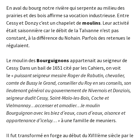
En aval du bourg notre rivière qui serpente au milieu des
prairies et des bois affirme sa vocation industrieuse. Entre
Cessy et Donzy c’est un chapelet de
moulins
. Leur activité
était saisonnière car le débit de la Talvanne n’est pas
constant, à la différence du Nohain. Parfois des retenues le
régulaient.
Le moulin des
Bourguignons
appartenait au seigneur de
Cessy. Dans un bail de 1651 cité par les Cahiers, on voit
le «
puissant seigneur messire Roger de Rabutin,
chevalier,
comte de Bussy le Grand, conseiller du Roy en
ses conseils, son
lieutenant général au gouvernement
de Nivernois et Donziois,
seigneur dudit Cessy, Saint-Malo-les-Bois, Coche et
Vielmannay…accenser et amodier…
le moulin
Bourguignon avec les biez d’eaux, cours d’eaux,
aisance et
appartenance d’iceluy… »
à une famille de meuniers.
Il fut transformé en forge au début du XVIIIème siècle par le