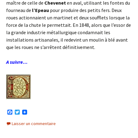
maître de celle de
Chevenet
en aval, utilisant les fontes du
fourneau de
l’Epeau
pour produire des petits fers. Deux
roues actionnaient un martinet et deux soufflets lorsque la
force de la chute le permettait. En 1848, alors que l’essor de
la grande industrie métallurgique condamnait les
installations artisanales, il redevint un moulin à blé avant
que les roues ne s’arrêtent définitivement.
A suivre…
F
T
a
w
c
i
Laisser un commentaire
e
t
b
t
o
e