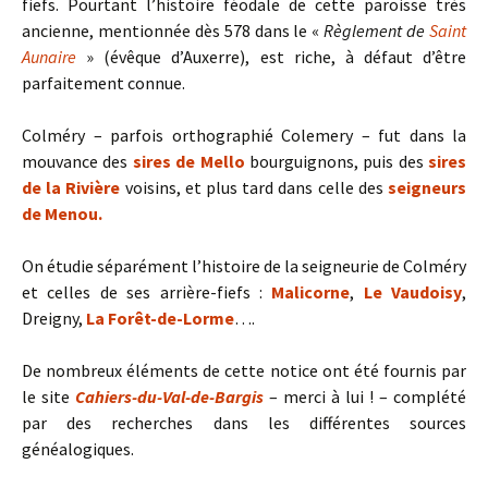
fiefs. Pourtant l’histoire féodale de cette paroisse très
ancienne, mentionnée dès 578 dans le «
Règlement de
Saint
Aunaire
» (évêque d’Auxerre), est riche, à défaut d’être
parfaitement connue.
Colméry – parfois orthographié Colemery – fut dans la
mouvance des
sires de Mello
bourguignons, puis des
sires
de la Rivière
voisins, et plus tard dans celle des
seigneurs
de Menou.
On étudie séparément l’histoire de la seigneurie de Colméry
et celles de ses arrière-fiefs :
Malicorne
,
Le Vaudoisy
,
Dreigny,
La Forêt-de-Lorme
….
De nombreux éléments de cette notice ont été fournis par
le site
Cahiers-du-Val-de-Bargis
– merci à lui ! –
complété
par des recherches dans les différentes sources
généalogiques.