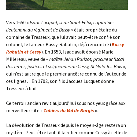
Vers 1650 «
Isaac Lucquet, sr de Saint-Félix, capitaine-
l
ieutenant au régiment de Bussy
» était propriétaire du
domaine de Tresseux, que lui avait peut-être confié son
colonel, le fameux Bussy-Rabutin, déjà rencontré (
Bussy-
Rabutin et Cessy
). En 1653, Isaac avait épousé Marie
Millereau, veuve de «
maître Jehan Parizot,
procureur
fiscal
des terres, justices et seigneuries de Cessy, St Malo-
les-
Bois
»,
qui n’est autre que le premier ancêtre connu de l’auteur de
ces lignes…En 1702, son fils Jacques Lucquet donne
Tresseux à bail.
Ce terroir ancien revit aujourd’hui sous nos yeux grâce aux
merveilleux site «
Cahiers du Val de Bargis
».
La dévolution de Tresseux depuis le moyen-âge restera un
mystère. Peut-être faut-il la relier comme Cessy à celle de