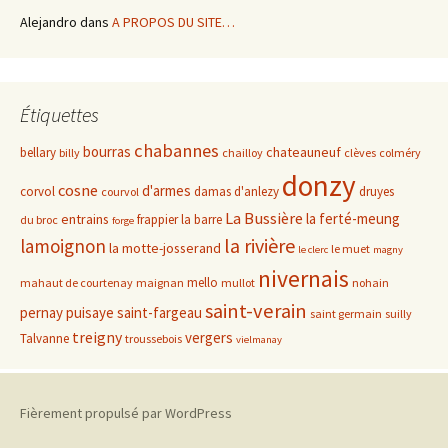
Alejandro
dans
A PROPOS DU SITE…
Étiquettes
chabannes
bourras
chateauneuf
bellary
billy
chailloy
clèves
colméry
donzy
cosne
d'armes
corvol
damas d'anlezy
druyes
courvol
La Bussière
la ferté-meung
entrains
frappier
la barre
du broc
forge
la rivière
lamoignon
la motte-josserand
le muet
le clerc
magny
nivernais
mello
mahaut de courtenay
maignan
mullot
nohain
saint-verain
pernay
puisaye
saint-fargeau
saint germain
suilly
treigny
vergers
Talvanne
troussebois
vielmanay
Fièrement propulsé par WordPress