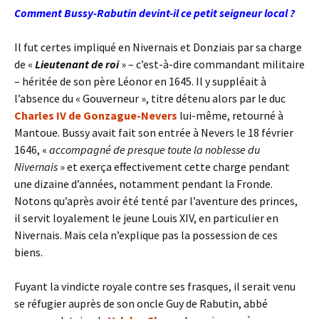
Comment Bussy-Rabutin devint-il ce petit seigneur local ?
Il fut certes impliqué en Nivernais et Donziais par sa charge
de «
Lieutenant de roi
» – c’est-à-dire commandant militaire
– héritée de son père Léonor en 1645. Il y suppléait à
l’absence du « Gouverneur », titre détenu alors par le duc
Charles IV de Gonzague-Nevers
lui-même, retourné à
Mantoue. Bussy avait fait son entrée à Nevers le 18 février
1646, «
accompagné de presque toute la noblesse du
Nivernais
» et exerça effectivement cette charge pendant
une dizaine d’années, notamment pendant la Fronde.
Notons qu’après avoir été tenté par l’aventure des princes,
il servit loyalement le jeune Louis XIV, en particulier en
Nivernais. Mais cela n’explique pas la possession de ces
biens.
Fuyant la vindicte royale contre ses frasques, il serait venu
se réfugier auprès de son oncle Guy de Rabutin, abbé