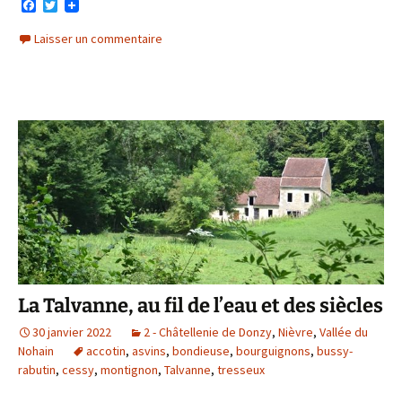
F
T
a
w
c
i
Laisser un commentaire
e
t
b
t
o
e
o
r
k
La Talvanne, au fil de l’eau et des siècles
30 janvier 2022
2 - Châtellenie de Donzy
,
Nièvre
,
Vallée du
Nohain
accotin
,
asvins
,
bondieuse
,
bourguignons
,
bussy-
rabutin
,
cessy
,
montignon
,
Talvanne
,
tresseux