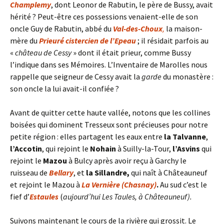
Champlemy
, dont Leonor de Rabutin, le père de Bussy, avait
hérité ? Peut-être ces possessions venaient-elle de son
oncle Guy de Rabutin, abbé du
Val-des-Choux
,
la maison-
mère du
Prieuré cistercien de l’Epeau
; il résidait parfois au
«
château de Cessy
» dont il était prieur, comme Bussy
l’indique dans ses Mémoires. L’Inventaire de Marolles nous
rappelle que seigneur de Cessy avait la
garde
du monastère :
son oncle la lui avait-il confiée ?
Avant de quitter cette haute vallée, notons que les collines
boisées qui dominent Tresseux sont précieuses pour notre
petite région : elles partagent les eaux entre
la Talvanne
,
l’Accotin
, qui rejoint le
Nohain
à Suilly-la-Tour,
l’Asvins
qui
rejoint le
Mazou
à Bulcy après avoir reçu à Garchy le
ruisseau de
Bellary
, et
la Sillandre,
qui naît à Châteauneuf
et rejoint le Mazou à
La Vernière (Chasnay)
.
Au sud c’est le
fief d’
Estaules
(
aujourd’hui Les Taules, à Châteauneuf).
Suivons maintenant le cours de la rivière qui grossit. Le