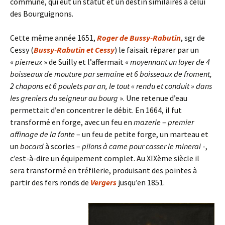
commune, qui eut un statut et un destin similaires à celui
des Bourguignons.
Cette même année 1651,
Roger de Bussy-Rabutin
, sgr de
Cessy (
Bussy-Rabutin et Cessy
) le faisait réparer par un
«
pierreux
» de Suilly et l’affermait «
moyennant un loyer de 4
boisseaux de mouture par semaine et 6 boisseaux de froment,
2 chapons et 6 poulets par an, le tout « rendu et conduit » dans
les greniers du seigneur au bourg
». Une retenue d’eau
permettait d’en concentrer le débit. En 1664, il fut
transformé en forge, avec un feu en
mazerie
–
premier
affinage de la fonte
– un feu de petite forge, un marteau et
un
bocard
à scories –
pilons à came pour casser le minerai
-,
c’est-à-dire un équipement complet. Au XIXème siècle il
sera transformé en tréfilerie, produisant des pointes à
partir des fers ronds de
Vergers
jusqu’en 1851.