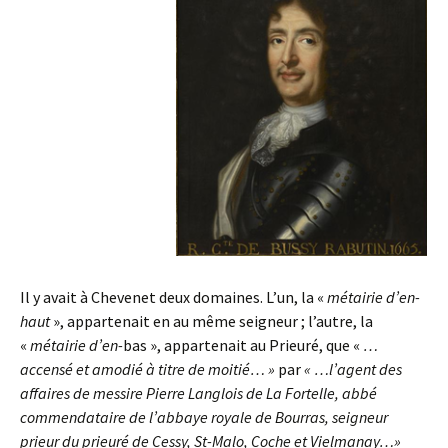
Il y avait à Chevenet deux domaines. L’un, la «
métairie d’en-
haut
», appartenait en au même seigneur ; l’autre, la
«
métairie d’en-
bas », appartenait au Prieuré, que «
…
accensé et amodié à titre de moitié
… »
par
« …l’
agent des
affaires de messire Pierre
Langlois de La Fortelle,
abbé
comme
ndataire de l’abbaye royale
de Bourras,
seigneur
prieur du prieuré de Cessy, St-Malo, Coche
et Vielmanay…»