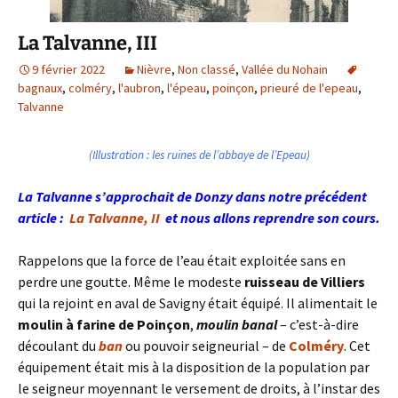
La Talvanne, III
9 février 2022
Nièvre
,
Non classé
,
Vallée du Nohain
bagnaux
,
colméry
,
l'aubron
,
l'épeau
,
poinçon
,
prieuré de l'epeau
,
Talvanne
(Illustration : les ruines de l’abbaye de l’Epeau)
La Talvanne s’approchait de Donzy dans notre précédent
article :
La Talvanne, II
et nous allons reprendre son cours.
Rappelons que la force de l’eau était exploitée sans en
perdre une goutte. Même le modeste
ruisseau de Villiers
qui la rejoint en aval de Savigny était équipé. Il alimentait le
moulin à farine de
Poinçon
,
moulin banal
– c’est-à-dire
découlant du
ban
ou pouvoir seigneurial – de
Colméry
. Cet
équipement était mis à la disposition de la population par
le seigneur moyennant le versement de droits, à l’instar des