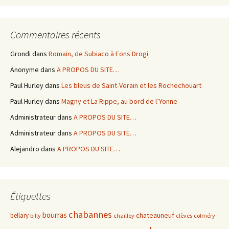
Commentaires récents
Grondi
dans
Romain, de Subiaco à Fons Drogi
Anonyme
dans
A PROPOS DU SITE…
Paul Hurley
dans
Les bleus de Saint-Verain et les Rochechouart
Paul Hurley
dans
Magny et La Rippe, au bord de l’Yonne
Administrateur
dans
A PROPOS DU SITE…
Administrateur
dans
A PROPOS DU SITE…
Alejandro
dans
A PROPOS DU SITE…
Étiquettes
chabannes
bourras
chateauneuf
bellary
billy
chailloy
clèves
colméry