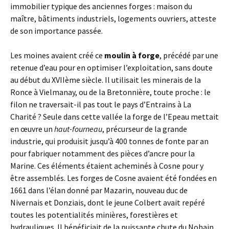
immobilier typique des anciennes forges : maison du
maître, bâtiments industriels, logements ouvriers, atteste
de son importance passée.
Les moines avaient créé ce
moulin à forge
, précédé par une
retenue d’eau pour en optimiser l’exploitation, sans doute
au début du XVIIème siècle. Il utilisait les minerais de la
Ronce à Vielmanay, ou de la Bretonnière, toute proche : le
filon ne traversait-il pas tout le pays d’Entrains à La
Charité ? Seule dans cette vallée la forge de l’Epeau mettait
en œuvre un
haut-fourneau
, précurseur de la grande
industrie, qui produisit jusqu’à 400 tonnes de fonte par an
pour fabriquer notamment des pièces d’ancre pour la
Marine. Ces éléments étaient acheminés à Cosne pour y
être assemblés. Les forges de Cosne avaient été fondées en
1661 dans l’élan donné par Mazarin, nouveau duc de
Nivernais et Donziais, dont le jeune Colbert avait repéré
toutes les potentialités minières, forestières et
hydrauliques. Il bénéficiait de la puissante chute du Nohain