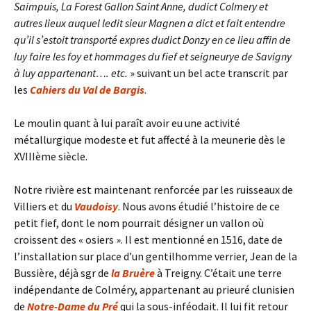
Saimpuis, La Forest Gallon Saint Anne, dudict Colmery et
autres lieux auquel ledit sieur Magnen a dict et fait entendre
qu’il s’estoit transporté expres dudict Donzy en ce lieu affin de
luy faire les foy et hommages du fief et seigneurye de Savigny
à luy appartenant…. etc.
» suivant un bel acte transcrit par
les
Cahiers du Val de Bargis
.
Le moulin quant à lui paraît avoir eu une activité
métallurgique modeste et fut affecté à la meunerie dès le
XVIIIème siècle.
Notre rivière est maintenant renforcée par les ruisseaux de
Villiers et du
Vaudoisy
. Nous avons étudié l’histoire de ce
petit fief, dont le nom pourrait désigner un vallon où
croissent des « osiers ». Il est mentionné en 1516, date de
l’installation sur place d’un gentilhomme verrier, Jean de la
Bussière, déjà sgr de
la Bruère
à Treigny. C’était une terre
indépendante de Colméry, appartenant au prieuré clunisien
de
Notre-Dame du Pré
qui la sous-inféodait. Il lui fit retour