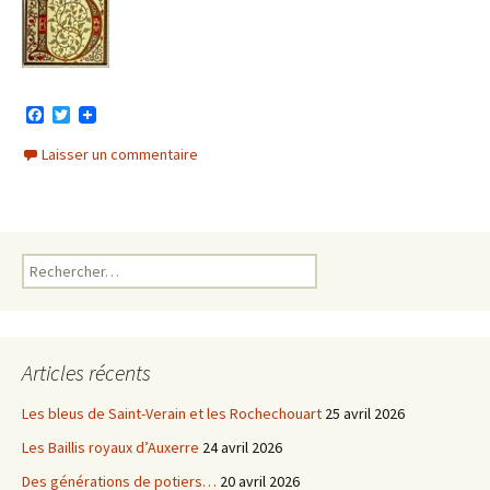
F
T
a
w
c
i
Laisser un commentaire
e
t
b
t
o
e
o
r
k
Rechercher :
Articles récents
Les bleus de Saint-Verain et les Rochechouart
25 avril 2026
Les Baillis royaux d’Auxerre
24 avril 2026
Des générations de potiers…
20 avril 2026