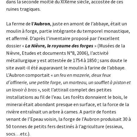
dans la seconde moitié du XIXème siècle, accostée de ces
ruines tragiques.
La ferme de
l’Aubron
, juste en amont de l’abbaye, était un
moulin à forge, partie intégrante du temporel monastique,
et affermé. D’après l’inventaire proposé par l’excellent
dossier «
La Nièvre, le royaume des forges
» (Musées de la
Nièvre, Etudes et documents N°8, 2006), l’activité
métallurgique y est attestée de 1754 à 1850 ; sans doute le
site avait-il été auparavant le moulin à farine de l’abbaye.
L’Aubron comportait «
un feu en mazerie, deux feux
d’affinerie, une petite forge, un marteau, un soufflet à piston et
un lavoir à bras
», soit l’attirail complet des petites
installations au fil de l’eau. Les forêts donnaient le bois, le
minerai était abondant presque en surface, et la force de la
rivière entraînait un arbre à cames. A partir de fontes
venant de l’Epeau voisin, la forge de l’Aubron produisait 30 à
50 tonnes de petits fers destinés à l’agriculture (essieux,
socs…etc.).