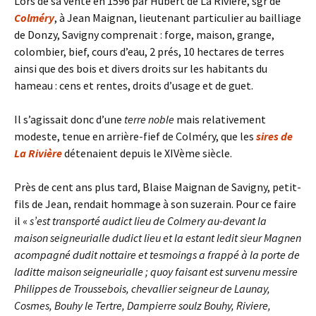
Lors de sa vente en 1596 par Hubert de La Rivière, sgr de
Colméry
, à Jean Maignan, lieutenant particulier au bailliage
de Donzy, Savigny comprenait : forge, maison, grange,
colombier, bief, cours d’eau, 2 prés, 10 hectares de terres
ainsi que des bois et divers droits sur les habitants du
hameau : cens et rentes, droits d’usage et de guet.
Il s’agissait donc d’une
terre noble
mais relativement
modeste, tenue en arrière-fief de Colméry, que les
sires de
La Rivière
détenaient depuis le XIVème siècle.
Près de cent ans plus tard, Blaise Maignan de Savigny, petit-
fils de Jean, rendait hommage à son suzerain. Pour ce faire
il «
s’est transporté audict lieu de Colmery au-devant la
maison seigneurialle dudict lieu et la estant ledit sieur Magnen
acompagné dudit nottaire et tesmoings a frappé à la porte de
laditte maison seigneurialle ; quoy faisant est survenu messire
Philippes de Troussebois, chevallier seigneur de Launay,
Cosmes, Bouhy le Tertre, Dampierre soulz Bouhy, Riviere,