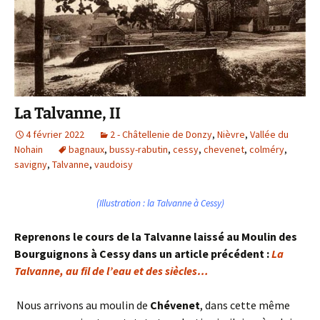
La Talvanne, II
4 février 2022
2 - Châtellenie de Donzy
,
Nièvre
,
Vallée du
Nohain
bagnaux
,
bussy-rabutin
,
cessy
,
chevenet
,
colméry
,
savigny
,
Talvanne
,
vaudoisy
(Illustration : la Talvanne à Cessy)
Reprenons le cours de la Talvanne laissé au Moulin des
Bourguignons à Cessy dans un article précédent :
La
Talvanne, au fil de l’eau et des siècles…
Nous arrivons au moulin de
Chévenet
, dans cette même