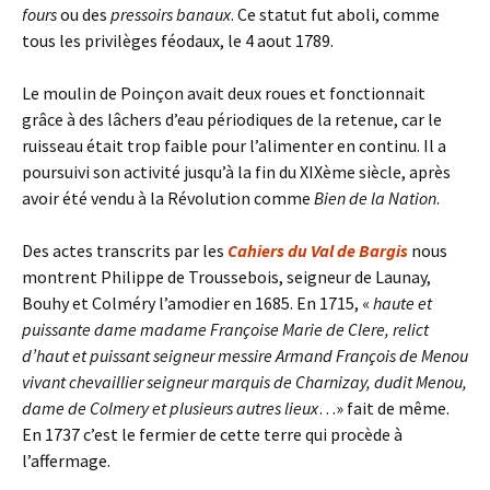
fours
ou des
pressoirs banaux
. Ce statut fut aboli, comme
tous les privilèges féodaux, le 4 aout 1789.
Le moulin de Poinçon avait deux roues et fonctionnait
grâce à des lâchers d’eau périodiques de la retenue, car le
ruisseau était trop faible pour l’alimenter en continu. Il a
poursuivi son activité jusqu’à la fin du XIXème siècle, après
avoir été vendu à la Révolution comme
Bien de la Nation
.
Des actes transcrits par les
Cahiers du Val de Bargis
nous
montrent Philippe de Troussebois, seigneur de Launay,
Bouhy et Colméry l’amodier en 1685. En 1715, «
haute et
puissante dame madame Françoise Marie de Clere, relict
d’haut et puissant seigneur messire Armand François de Menou
vivant chevaillier seigneur marquis de Charnizay, dudit Menou,
dame de Colmery et plusieurs autres lieux
…» fait de même.
En 1737 c’est le fermier de cette terre qui procède à
l’affermage.