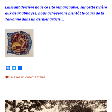
Laissant derrière nous ce site remarquable, sur cette rivière
aux deux abbayes, nous achèverons bientôt le cours de la
Talvanne dans un dernier article…
F
T
a
w
c
i
Laisser un commentaire
e
t
b
t
o
e
o
r
k