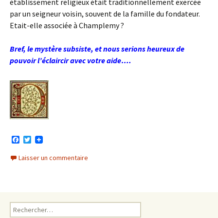
établissement religieux était traditionnellement exercée
par un seigneur voisin, souvent de la famille du fondateur.
Etait-elle associée à Champlemy ?
Bref, le mystère subsiste, et nous serions heureux de
pouvoir l’éclaircir avec votre aide….
F
T
a
w
c
i
Laisser un commentaire
e
t
b
t
o
e
o
r
k
Rechercher :