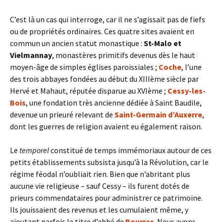
C’est là un cas qui interroge, car il ne s’agissait pas de fiefs
ou de propriétés ordinaires. Ces quatre sites avaient en
commun un ancien statut monastique :
St-Malo et
Vielmannay
, monastères primitifs devenus dès le haut
moyen-âge de simples églises paroissiales ;
Coche
, l’une
des trois abbayes fondées au début du XIIIème siècle par
Hervé et Mahaut, réputée disparue au XVIème ;
Cessy-les-
Bois
, une fondation très ancienne dédiée à Saint Baudile,
devenue un prieuré relevant de
Saint-Germain d’Auxerre
,
dont les guerres de religion avaient eu également raison.
Le
temporel
constitué de temps immémoriaux autour de ces
petits établissements subsista jusqu’à la Révolution, car le
régime féodal n’oubliait rien. Bien que n’abritant plus
aucune vie religieuse – sauf Cessy – ils furent dotés de
prieurs commendataires pour administrer ce patrimoine.
Ils jouissaient des revenus et les cumulaient même, y
ajoutant parfois le titre d’abbé de
Bourras
. Nous avons