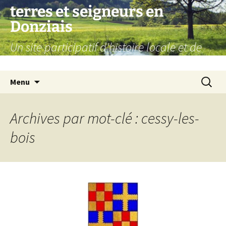
Aller
terres et seigneurs en
au
Donziais
contenu
Un site participatif d'histoire locale et de
généalogie
Recherc
Menu
Archives par mot-clé : cessy-les-
bois