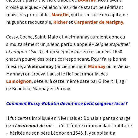
croisé quelques «
bénéficiaires
» de ce statut peu édifiant
mais très profitable :
Marafin
, qui fut ensuite un capitaine
huguenot redoutable,
Richer
et
Carpentier de Marigny
.
Cessy, Coche, Saint-Malo et Vielmannay auraient donc eu
simultanément un
prieur
, parfois appelé «
seigneur spirituel
et temporel (sic !)
» et un
seigneur laïc
en ces années 1650,
chacun pourvu des biens correspondant. Pour faire bonne
mesure, à
Vielmannay
(anciennement
Mannay
ou le Vieux-
Mannay) on trouvait aussi le fief patrimonial des
Lamoignon
, détenu à cette même date par Gilbert II, sgr
de Beaulieu, Mannay et Pernay.
Comment Bussy-Rabutin devint-il ce petit seigneur local ?
Il fut certes impliqué en Nivernais et Donziais par sa charge
de «
Lieutenant de roi
» – c’est-à-dire commandant militaire
– héritée de son père Léonor en 1645. Il y suppléait à