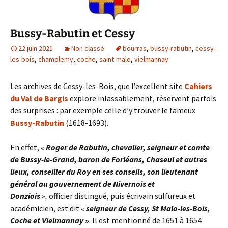
Bussy-Rabutin et Cessy
22 juin 2021
Non classé
bourras
,
bussy-rabutin
,
cessy-
les-bois
,
champlemy
,
coche
,
saint-malo
,
vielmannay
Les archives de Cessy-les-Bois, que l’excellent site
Cahiers
du Val de Bargis
explore inlassablement, réservent parfois
des surprises : par exemple celle d’y trouver le fameux
Bussy-Rabutin
(1618-1693).
En effet, «
Roger de Rabutin, chevalier, seigneur et comte
de Bussy-le-Grand, baron de Forléans, Chaseul et autres
lieux, conseiller du Roy en ses conseils, son lieutenant
général au gouvernement de Nivernois et
Donziois
»,
officier distingué, puis écrivain sulfureux et
académicien, est dit «
seigneur de Cessy, St Malo-les-Bois,
Coche et Vielmannay
»
. Il est mentionné de 1651 à 1654