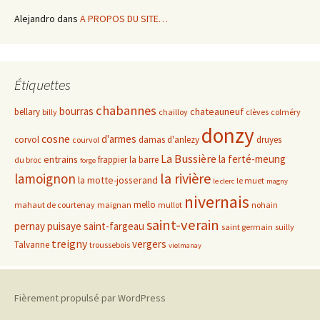
Alejandro
dans
A PROPOS DU SITE…
Étiquettes
chabannes
bourras
chateauneuf
bellary
billy
chailloy
clèves
colméry
donzy
cosne
d'armes
corvol
damas d'anlezy
druyes
courvol
La Bussière
la ferté-meung
entrains
frappier
la barre
du broc
forge
la rivière
lamoignon
la motte-josserand
le muet
le clerc
magny
nivernais
mello
mahaut de courtenay
maignan
mullot
nohain
saint-verain
pernay
puisaye
saint-fargeau
saint germain
suilly
treigny
vergers
Talvanne
troussebois
vielmanay
Fièrement propulsé par WordPress