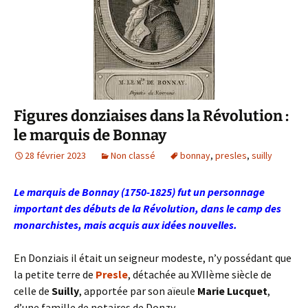
Figures donziaises dans la Révolution :
le marquis de Bonnay
28 février 2023
Non classé
bonnay
,
presles
,
suilly
Le marquis de Bonnay (1750-1825) fut un personnage
important des débuts de la Révolution, dans le camp des
monarchistes, mais acquis aux idées nouvelles.
En Donziais il était un seigneur modeste, n’y possédant que
la petite terre de
Presle
, détachée au XVIIème siècle de
celle de
Suilly
, apportée par son aïeule
Marie Lucquet
,
d’une famille de notaires de Donzy.