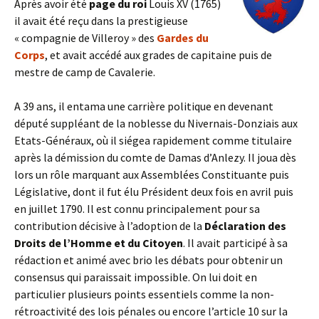
Après avoir été
page du roi
Louis XV (1765)
il avait été reçu dans la prestigieuse
« compagnie de Villeroy » des
Gardes du
Corps
, et avait accédé aux grades de capitaine puis de
mestre de camp de Cavalerie.
A 39 ans, il entama une carrière politique en devenant
député suppléant de la noblesse du Nivernais-Donziais aux
Etats-Généraux, où il siégea rapidement comme titulaire
après la démission du comte de Damas d’Anlezy. Il joua dès
lors un rôle marquant aux Assemblées Constituante puis
Législative, dont il fut élu Président deux fois en avril puis
en juillet 1790. Il est connu principalement pour sa
contribution décisive à l’adoption de la
Déclaration des
Droits de l’Homme et du Citoyen
. Il avait participé à sa
rédaction et animé avec brio les débats pour obtenir un
consensus qui paraissait impossible. On lui doit en
particulier plusieurs points essentiels comme la non-
rétroactivité des lois pénales ou encore l’article 10 sur la