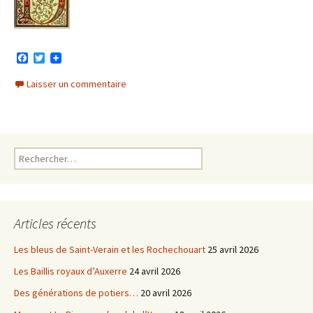
F
T
a
w
c
i
Laisser un commentaire
e
t
b
t
o
e
o
r
k
Rechercher :
Articles récents
Les bleus de Saint-Verain et les Rochechouart
25 avril 2026
Les Baillis royaux d’Auxerre
24 avril 2026
Des générations de potiers…
20 avril 2026