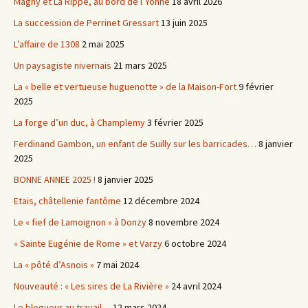
Magny et La Rippe, au bord de l’Yonne
18 avril 2026
La succession de Perrinet Gressart
13 juin 2025
L’affaire de 1308
2 mai 2025
Un paysagiste nivernais
21 mars 2025
La « belle et vertueuse huguenotte » de la Maison-Fort
9 février
2025
La forge d’un duc, à Champlemy
3 février 2025
Ferdinand Gambon, un enfant de Suilly sur les barricades…
8 janvier
2025
BONNE ANNEE 2025 !
8 janvier 2025
Etais, châtellenie fantôme
12 décembre 2024
Le « fief de Lamoignon » à Donzy
8 novembre 2024
« Sainte Eugénie de Rome » et Varzy
6 octobre 2024
La « pôté d’Asnois »
7 mai 2024
Nouveauté : « Les sires de La Rivière »
24 avril 2024
Le blogueur au travail…
12 mars 2024