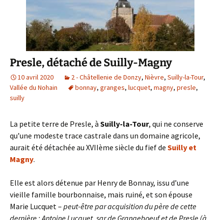
Presle, détaché de Suilly-Magny
10 avril 2020
2 - Châtellenie de Donzy
,
Nièvre
,
Suilly-la-Tour
,
Vallée du Nohain
bonnay
,
granges
,
lucquet
,
magny
,
presle
,
suilly
La petite terre de Presle, à
Suilly-la-Tour
, qui ne conserve
qu’une modeste trace castrale dans un domaine agricole,
aurait été détachée au XVIIème siècle du fief de
Suilly et
Magny
.
Elle est alors détenue par Henry de Bonnay, issu d’une
vieille famille bourbonnaise, mais ruiné, et son épouse
Marie Lucquet –
peut-être par acquisition du père de cette
dernière : Antoine Lucquet, sgr de Grangeboeuf et de Presle (à