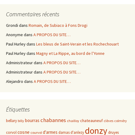
Commentaires récents
Grondi
dans
Romain, de Subiaco à Fons Drogi
Anonyme
dans
A PROPOS DU SITE…
Paul Hurley
dans
Les bleus de Saint-Verain et les Rochechouart
Paul Hurley
dans
Magny et La Rippe, au bord de l’Yonne
Administrateur
dans
A PROPOS DU SITE…
Administrateur
dans
A PROPOS DU SITE…
Alejandro
dans
A PROPOS DU SITE…
Étiquettes
chabannes
bourras
chateauneuf
bellary
billy
chailloy
clèves
colméry
donzy
cosne
d'armes
corvol
damas d'anlezy
druyes
courvol