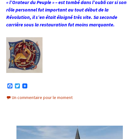
« l’Orateur du Peuple » – est tombé dans l’oubli car si son
rôle personnel fut important au tout début de la
Révolution, il s’en était éloigné très vite. Sa seconde
carrière sous la restauration fut moins marquante.
F
T
a
w
c
i
Un commentaire pour le moment
e
t
b
t
o
e
o
r
k