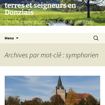
Aller
terres et seigneurs en
au
Donziais
contenu
Un site participatif d'histoire locale et de
généalogie
Recherc
Menu
Archives par mot-clé : symphorien