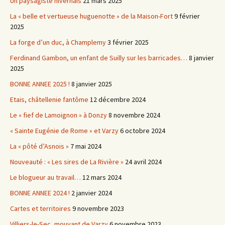
Un paysagiste nivernais
21 mars 2025
La « belle et vertueuse huguenotte » de la Maison-Fort
9 février
2025
La forge d’un duc, à Champlemy
3 février 2025
Ferdinand Gambon, un enfant de Suilly sur les barricades…
8 janvier
2025
BONNE ANNEE 2025 !
8 janvier 2025
Etais, châtellenie fantôme
12 décembre 2024
Le « fief de Lamoignon » à Donzy
8 novembre 2024
« Sainte Eugénie de Rome » et Varzy
6 octobre 2024
La « pôté d’Asnois »
7 mai 2024
Nouveauté : « Les sires de La Rivière »
24 avril 2024
Le blogueur au travail…
12 mars 2024
BONNE ANNEE 2024 !
2 janvier 2024
Cartes et territoires
9 novembre 2023
Villiers-le-Sec, mouvant de Varzy
6 novembre 2023