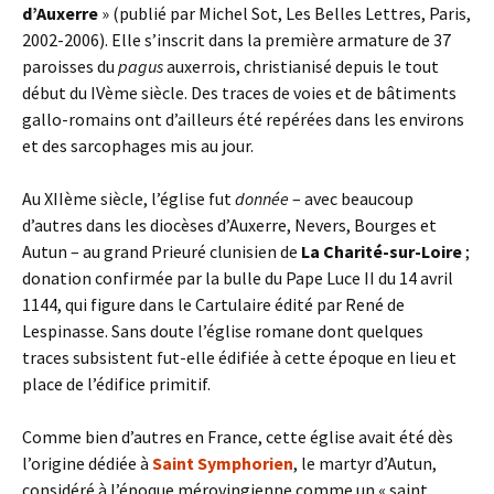
d’Auxerre
» (publié par Michel Sot, Les Belles Lettres, Paris,
2002-2006). Elle s’inscrit dans la première armature de 37
paroisses du
pagus
auxerrois, christianisé depuis le tout
début du IVème siècle. Des traces de voies et de bâtiments
gallo-romains ont d’ailleurs été repérées dans les environs
et des sarcophages mis au jour.
Au XIIème siècle, l’église fut
donnée
– avec beaucoup
d’autres dans les diocèses d’Auxerre, Nevers, Bourges et
Autun – au grand Prieuré clunisien de
La Charité-sur-Loire
;
donation confirmée par la bulle du Pape Luce II du 14 avril
1144, qui figure dans le Cartulaire édité par René de
Lespinasse. Sans doute l’église romane dont quelques
traces subsistent fut-elle édifiée à cette époque en lieu et
place de l’édifice primitif.
Comme bien d’autres en France, cette église avait été dès
l’origine dédiée à
Saint Symphorien
, le martyr d’Autun,
considéré à l’époque mérovingienne comme un « saint