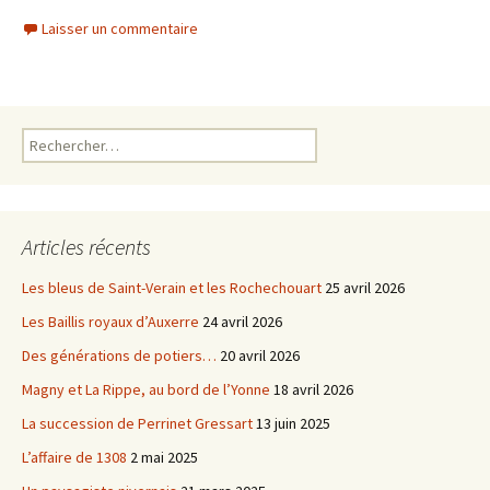
a
w
c
i
Laisser un commentaire
e
t
b
t
o
e
o
r
k
Rechercher :
Articles récents
Les bleus de Saint-Verain et les Rochechouart
25 avril 2026
Les Baillis royaux d’Auxerre
24 avril 2026
Des générations de potiers…
20 avril 2026
Magny et La Rippe, au bord de l’Yonne
18 avril 2026
La succession de Perrinet Gressart
13 juin 2025
L’affaire de 1308
2 mai 2025