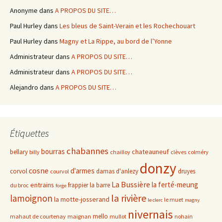
Anonyme
dans
A PROPOS DU SITE…
Paul Hurley
dans
Les bleus de Saint-Verain et les Rochechouart
Paul Hurley
dans
Magny et La Rippe, au bord de l’Yonne
Administrateur
dans
A PROPOS DU SITE…
Administrateur
dans
A PROPOS DU SITE…
Alejandro
dans
A PROPOS DU SITE…
Étiquettes
chabannes
bourras
chateauneuf
bellary
billy
chailloy
clèves
colméry
donzy
cosne
d'armes
corvol
damas d'anlezy
druyes
courvol
La Bussière
la ferté-meung
entrains
frappier
la barre
du broc
forge
la rivière
lamoignon
la motte-josserand
le muet
le clerc
magny
nivernais
mello
mahaut de courtenay
maignan
mullot
nohain