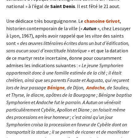
national » à l’égal de
Saint Denis
. Il est fêté le 21 aout.
Une dédicace très bourguignonne. Le
chanoine Grivot
,
historien contemporain de la ville («
Autun
», chez Lescuyer
à Lyon, 1967), après avoir rappelé que les
vitae
des saints
sont «
des œuvres littéraires écrites dans un but d’édification,
sans aucun souci d’exactitude historique »
et que la datation
de ce martyr reste incertaine, donne pour couramment
admises les indications suivantes :
« Le jeune Symphorien
appartenait donc à une famille estimée de la cité ; il était
chrétien, ainsi que ses parents Fauste et Augusta, qui reçurent
lors de leur passage
Bénigne
, de Dijon,
Andoche
, de Saulieu,
et Thyrse, le diacre, apôtres de la Bourgogne ; Bénigne baptisa
Symphorien et Andoche fut le parrain. A Autun on vénérait
particulièrement Cybèle, Apollon et Diane ; on faisait même
des processions en leur honneur ; c’est ainsi qu’un jour
Symphorien croisa la procession en faveur de Cybèle dont on
transportait la statue ; il se permit de ricaner et de manifester