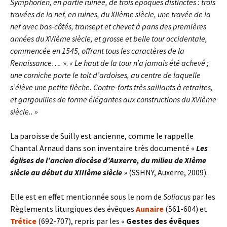
Symphorien, en partie ruinée, de trois époques distinctes : trois
travées de la nef, en ruines, du XIIème siècle, une travée de la
nef avec bas-côtés, transept et chevet à pans des premières
années du XVIème siècle, et grosse et belle tour occidentale,
commencée en 1545, offrant tous les caractères de la
Renaissance….
».
« Le haut de la tour n’a jamais été achevé ;
une corniche porte le toit d’ardoises, au centre de laquelle
s’élève une petite flèche. Contre-forts très saillants à retraites,
et gargouilles de forme élégantes aux constructions du XVIème
siècle.. »
La paroisse de Suilly est ancienne, comme le rappelle
Chantal Arnaud dans son inventaire très documenté «
Les
églises de l’ancien diocèse d’Auxerre, du milieu de XIème
siècle au début du XIIIème siècle
» (SSHNY, Auxerre, 2009).
Elle est en effet mentionnée sous le nom de
Soliacus
par les
Règlements liturgiques des évêques
Aunaire
(561-604) et
Trétice
(692-707), repris par les «
Gestes des évêques