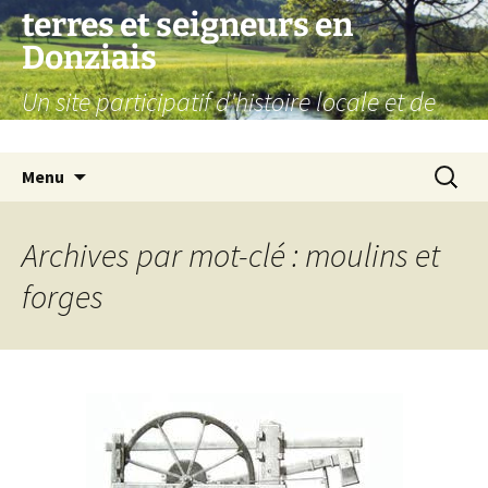
Aller
terres et seigneurs en
au
Donziais
contenu
Un site participatif d'histoire locale et de
généalogie
Recherc
Menu
Archives par mot-clé : moulins et
forges