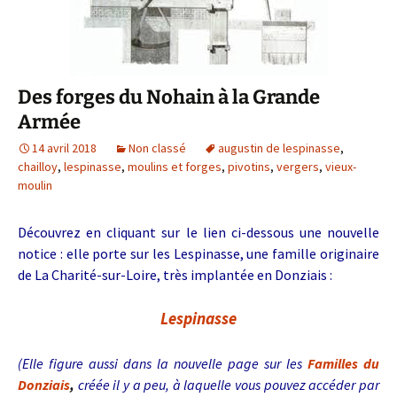
Des forges du Nohain à la Grande
Armée
14 avril 2018
Non classé
augustin de lespinasse
,
chailloy
,
lespinasse
,
moulins et forges
,
pivotins
,
vergers
,
vieux-
moulin
Découvrez en cliquant sur le lien ci-dessous une nouvelle
notice : elle porte sur les Lespinasse, une famille originaire
de La Charité-sur-Loire, très implantée en Donziais :
Lespinasse
(Elle figure aussi dans la nouvelle page sur les
Familles du
Donziais
,
créée il y a peu, à laquelle vous pouvez accéder par