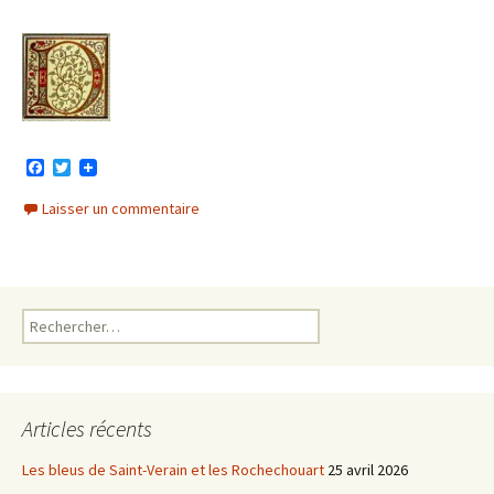
F
T
a
w
c
i
Laisser un commentaire
e
t
b
t
o
e
o
r
k
Rechercher :
Articles récents
Les bleus de Saint-Verain et les Rochechouart
25 avril 2026