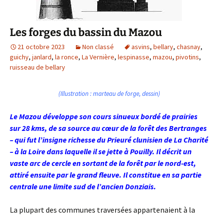
Les forges du bassin du Mazou
21 octobre 2023
Non classé
asvins
,
bellary
,
chasnay
,
guichy
,
janlard
,
la ronce
,
La Vernière
,
lespinasse
,
mazou
,
pivotins
,
ruisseau de bellary
(Illustration : marteau de forge, dessin)
Le Mazou développe son cours sinueux bordé de prairies
sur 28 kms, de sa source au cœur de la forêt des Bertranges
– qui fut l’insigne richesse du Prieuré clunisien de La Charité
– à la Loire dans laquelle il se jette à Pouilly. Il décrit un
vaste arc de cercle en sortant de la forêt par le nord-est,
attiré ensuite par le grand fleuve. Il constitue en sa partie
centrale une limite sud de l’ancien Donziais.
La plupart des communes traversées appartenaient à la