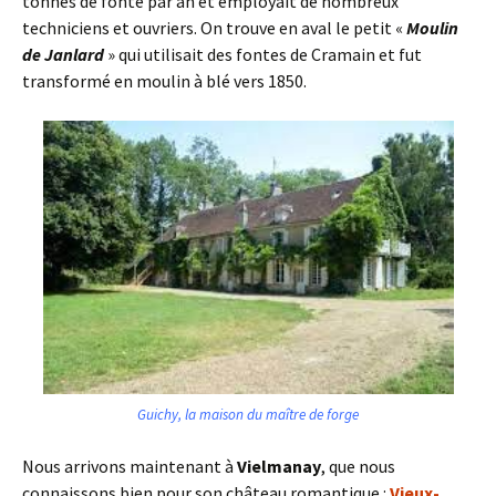
tonnes de fonte par an et employait de nombreux
techniciens et ouvriers. On trouve en aval le petit «
Moulin
de Janlard
» qui utilisait des fontes de Cramain et fut
transformé en moulin à blé vers 1850.
Guichy, la maison du maître de forge
Nous arrivons maintenant à
Vielmanay
, que nous
connaissons bien pour son château romantique :
Vieux-