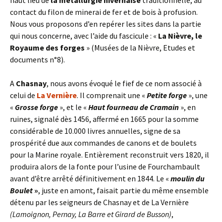
haut lieu de
la métallurgie nivernaise
traditionnelle, au
contact du filon de minerai de fer et de bois à profusion.
Nous vous proposons d’en repérer les sites dans la partie
qui nous concerne, avec l’aide du fascicule : «
La Nièvre, le
Royaume des forges
» (Musées de la Nièvre, Etudes et
documents n°8).
A
Chasnay
, nous avons évoqué le fief de ce nom associé à
celui de
La Vernière
. Il comprenait une «
Petite forge
», une
«
Grosse forge
», et le «
Haut fourneau de Cramain
», en
ruines, signalé dès 1456, affermé en 1665 pour la somme
considérable de 10.000 livres annuelles, signe de sa
prospérité due aux commandes de canons et de boulets
pour la Marine royale. Entièrement reconstruit vers 1820, il
produira alors de la fonte pour l’usine de Fourchambault
avant d’être arrêté définitivement en 1844. Le «
moulin du
Boulet
»
, juste en amont, faisait partie du même ensemble
détenu par les seigneurs de Chasnay et de La Vernière
(Lamoignon, Pernay, La Barre et Girard de Busson)
,