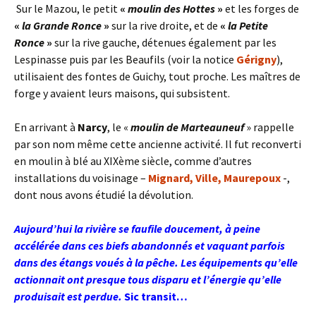
Sur le Mazou, le petit
«
moulin des Hottes
»
et les forges de
«
la Grande Ronce
»
sur la rive droite, et de
«
la Petite
Ronce
»
sur la rive gauche, détenues également par les
Lespinasse puis par les Beaufils (voir la notice
Gérigny
),
utilisaient des fontes de Guichy, tout proche. Les maîtres de
forge y avaient leurs maisons, qui subsistent.
En arrivant à
Narcy
, le «
moulin de Marteauneuf
» rappelle
par son nom même cette ancienne activité. Il fut reconverti
en moulin à blé au XIXème siècle, comme d’autres
installations du voisinage –
Mignard, Ville, Maurepoux
-,
dont nous avons étudié la dévolution.
Aujourd’hui la rivière se faufile doucement, à peine
accélérée dans ces biefs abandonnés et vaquant parfois
dans des étangs voués à la pêche. Les équipements qu’elle
actionnait ont presque tous disparu et l’énergie qu’elle
produisait est perdue.
Sic transit…