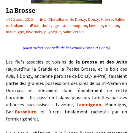
La Brosse
12 août 2015
2 - Châtellenie de Donzy
,
Donzy
,
Nièvre
,
Vallée
du Nohain
bar
,
donzy
,
gestat
,
lamoignon
,
lavenne
,
masson
,
maumigny
,
nivernais
,
puységur
,
saint-verain
(Illustration : chapelle de la Grande Brosse à Donzy)
Les fiefs associés et voisins de
la Brosse et des Avits
(aujourd’hui la Grande et la Petite Brosse, et le bois des
Avis, à Donzy, ancienne paroisse de Donzy-le-Pré), faisaient
partie des grandes possessions des sires de Saint-Verain en
Donziais, et relevaient donc féodalement de cette
baronnie. Ils passèrent dans plusieurs familles par des
alliances successives : Lavenne,
Lamoignon
, Maumigny,
Bar-
Buranlure
, et furent finalement rachetés par un
fermier général.