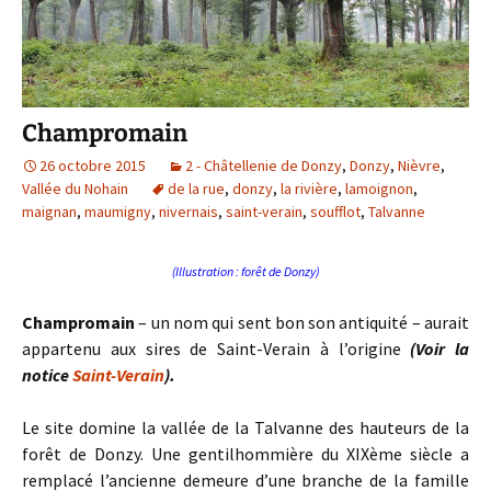
Champromain
26 octobre 2015
2 - Châtellenie de Donzy
,
Donzy
,
Nièvre
,
Vallée du Nohain
de la rue
,
donzy
,
la rivière
,
lamoignon
,
maignan
,
maumigny
,
nivernais
,
saint-verain
,
soufflot
,
Talvanne
(Illustration : forêt de Donzy)
Champromain
– un nom qui sent bon son antiquité – aurait
appartenu aux sires de Saint-Verain à l’origine
(Voir la
notice
Saint-Verain
).
Le site
domine la vallée de la Talvanne des hauteurs de la
forêt de Donzy. Une gentilhommière du XIXème siècle a
remplacé l’ancienne demeure d’une branche de la famille