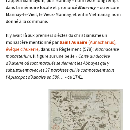
l’appela Mannayum, puis Mannay – nom resté longtemps
dans la mémoire locale et prononcé
Man-nay
– ou encore
Mannay-le-Vieil, le Vieux-Mannay, et enfin Vielmanay, nom
donné à la commune.
Il y avait là aux premiers siècles du christianisme un
monastère mentionné par
Saint Aunaire
(Aunacharius),
évêque d’Auxerre
, dans son Règlement (578) :
Mannacense
monasterium
. Il figure sur une belle «
Carte du diocèse
d’Auxerre où sont marqués seulement les Abbayes qui y
subsistaient avec les 37 paroisses qui le composaient sous
l’épiscopat d’Aunaire en 580…
» de 1741.