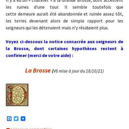
Il y a eu un « châtelet » à la Grande Brosse, dont attestent
les ruines d’une tour. Il semble toutefois que
cette demeure aurait été abandonnée et ruinée assez tôt,
les terres devenant alors de simple rapport pour les
seigneurs qui les détenaient mais n’y résidaient plus.
Voyez ci-dessous la notice consacrée aux seigneurs de
la Brosse, dont certaines hypothèses restent à
confirmer (merci de votre aide) :
La Brosse
(
V6 mise à jour du 18/10/21)
F
T
a
w
c
i