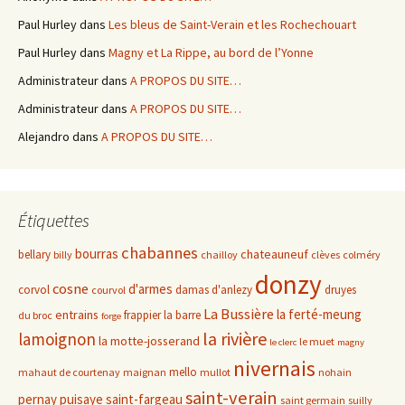
Paul Hurley
dans
Les bleus de Saint-Verain et les Rochechouart
Paul Hurley
dans
Magny et La Rippe, au bord de l’Yonne
Administrateur
dans
A PROPOS DU SITE…
Administrateur
dans
A PROPOS DU SITE…
Alejandro
dans
A PROPOS DU SITE…
Étiquettes
chabannes
bourras
chateauneuf
bellary
billy
chailloy
clèves
colméry
donzy
cosne
d'armes
corvol
damas d'anlezy
druyes
courvol
La Bussière
la ferté-meung
entrains
frappier
la barre
du broc
forge
la rivière
lamoignon
la motte-josserand
le muet
le clerc
magny
nivernais
mello
mahaut de courtenay
maignan
mullot
nohain
saint-verain
pernay
puisaye
saint-fargeau
saint germain
suilly