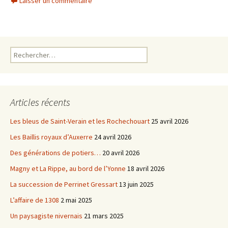
Laisser un commentaire
e
t
b
t
o
e
o
r
k
Rechercher :
Articles récents
Les bleus de Saint-Verain et les Rochechouart
25 avril 2026
Les Baillis royaux d’Auxerre
24 avril 2026
Des générations de potiers…
20 avril 2026
Magny et La Rippe, au bord de l’Yonne
18 avril 2026
La succession de Perrinet Gressart
13 juin 2025
L’affaire de 1308
2 mai 2025
Un paysagiste nivernais
21 mars 2025