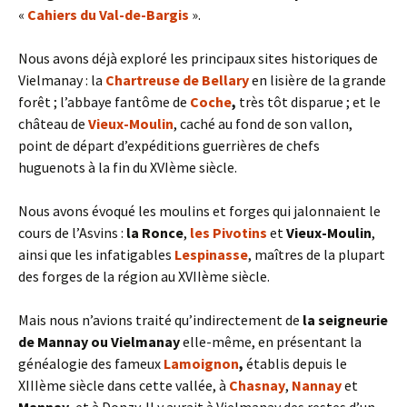
«
Cahiers du Val-de-Bargis
».
Nous avons déjà exploré les principaux sites historiques de
Vielmanay : la
Chartreuse de Bellary
en lisière de la grande
forêt ; l’abbaye fantôme de
Coche
,
très tôt disparue ; et le
château de
Vieux-Moulin
, caché au fond de son vallon,
point de départ d’expéditions guerrières de chefs
huguenots à la fin du XVIème siècle.
Nous avons évoqué les moulins et forges qui jalonnaient le
cours de l’Asvins :
la Ronce
,
les Pivotins
et
Vieux-Moulin
,
ainsi que les infatigables
Lespinasse
, maîtres de la plupart
des forges de la région au XVIIème siècle.
Mais nous n’avions traité qu’indirectement de
la seigneurie
de Mannay ou Vielmanay
elle-même, en présentant la
généalogie des fameux
Lamoignon
,
établis depuis le
XIIIème siècle dans cette vallée, à
Chasnay
,
Nannay
et