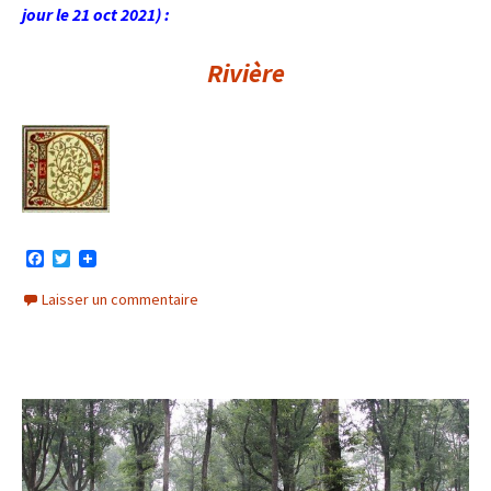
jour le 21 oct 2021) :
Rivière
F
T
a
w
c
i
Laisser un commentaire
e
t
b
t
o
e
o
r
k