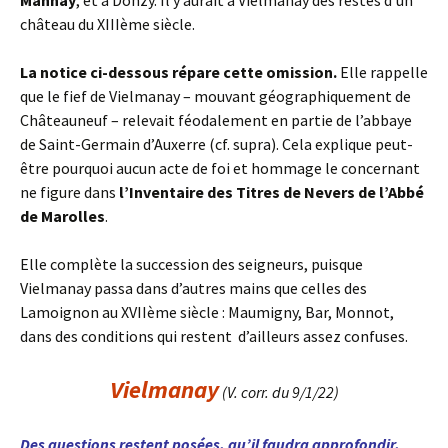
Mannay
, et à Donzy. Il y aurait à Vielmanay des restes d’un
château du XIIIème siècle.
La notice ci-dessous répare cette omission.
Elle rappelle
que le fief de Vielmanay – mouvant géographiquement de
Châteauneuf – relevait féodalement en partie de l’abbaye
de Saint-Germain d’Auxerre (cf. supra). Cela explique peut-
être pourquoi aucun acte de foi et hommage le concernant
ne figure dans
l’Inventaire des Titres de Nevers de l’Abbé
de Marolles
.
Elle complète la succession des seigneurs, puisque
Vielmanay passa dans d’autres mains que celles des
Lamoignon au XVIIème siècle : Maumigny, Bar, Monnot,
dans des conditions qui restent d’ailleurs assez confuses.
Vielmanay
(V. corr. du 9/1/22)
Des questions restent posées, qu’il faudra approfondir,