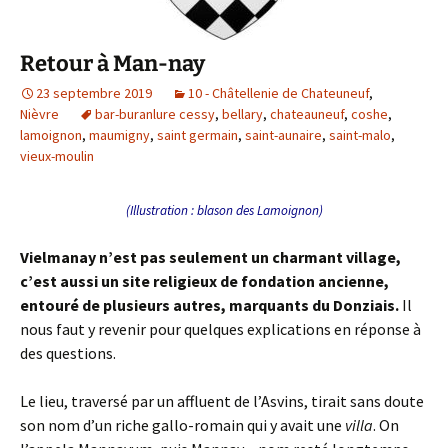
Retour à Man-nay
23 septembre 2019
10 - Châtellenie de Chateuneuf
,
Nièvre
bar-buranlure cessy
,
bellary
,
chateauneuf
,
coshe
,
lamoignon
,
maumigny
,
saint germain
,
saint-aunaire
,
saint-malo
,
vieux-moulin
(Illustration : blason des Lamoignon)
Vielmanay
n’est pas seulement un charmant village,
c’est aussi un site religieux de fondation ancienne,
entouré de plusieurs autres, marquants du Donziais.
Il
nous faut y revenir pour quelques explications en réponse à
des questions.
Le lieu, traversé par un affluent de l’Asvins, tirait sans doute
son nom d’un riche gallo-romain qui y avait une
villa
. On