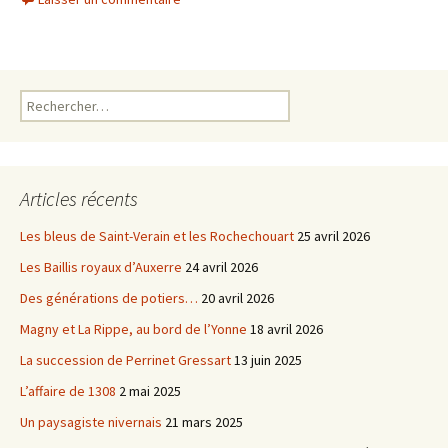
e
t
b
t
o
e
o
r
k
Rechercher :
Articles récents
Les bleus de Saint-Verain et les Rochechouart
25 avril 2026
Les Baillis royaux d’Auxerre
24 avril 2026
Des générations de potiers…
20 avril 2026
Magny et La Rippe, au bord de l’Yonne
18 avril 2026
La succession de Perrinet Gressart
13 juin 2025
L’affaire de 1308
2 mai 2025
Un paysagiste nivernais
21 mars 2025