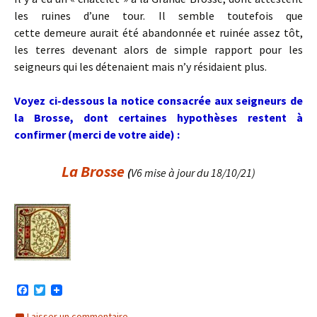
les ruines d’une tour. Il semble toutefois que
cette demeure aurait été abandonnée et ruinée assez tôt,
les terres devenant alors de simple rapport pour les
seigneurs qui les détenaient mais n’y résidaient plus.
Voyez ci-dessous la notice consacrée aux seigneurs de
la Brosse, dont certaines hypothèses restent à
confirmer (merci de votre aide) :
La Brosse
(
V6 mise à jour du 18/10/21)
F
T
a
w
c
i
Laisser un commentaire