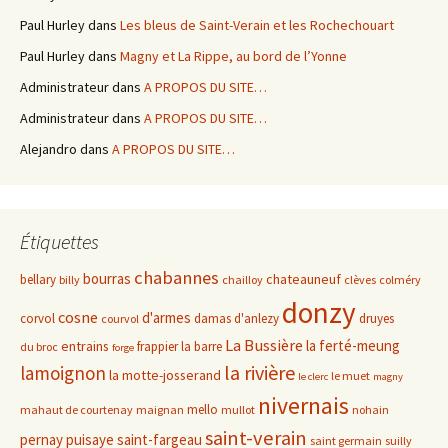
Paul Hurley
dans
Les bleus de Saint-Verain et les Rochechouart
Paul Hurley
dans
Magny et La Rippe, au bord de l’Yonne
Administrateur
dans
A PROPOS DU SITE…
Administrateur
dans
A PROPOS DU SITE…
Alejandro
dans
A PROPOS DU SITE…
Étiquettes
chabannes
bourras
chateauneuf
bellary
billy
chailloy
clèves
colméry
donzy
cosne
d'armes
corvol
damas d'anlezy
druyes
courvol
La Bussière
la ferté-meung
entrains
frappier
la barre
du broc
forge
la rivière
lamoignon
la motte-josserand
le muet
le clerc
magny
nivernais
mello
mahaut de courtenay
maignan
mullot
nohain
saint-verain
pernay
puisaye
saint-fargeau
saint germain
suilly