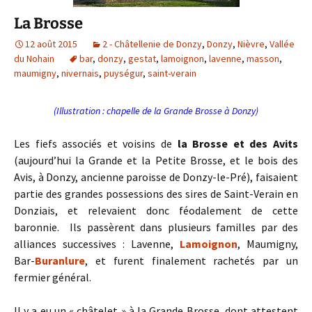
La Brosse
12 août 2015
2 - Châtellenie de Donzy
,
Donzy
,
Nièvre
,
Vallée
du Nohain
bar
,
donzy
,
gestat
,
lamoignon
,
lavenne
,
masson
,
maumigny
,
nivernais
,
puységur
,
saint-verain
(Illustration : chapelle de la Grande Brosse à Donzy)
Les fiefs associés et voisins de
la Brosse et des Avits
(aujourd’hui la Grande et la Petite Brosse, et le bois des
Avis, à Donzy, ancienne paroisse de Donzy-le-Pré), faisaient
partie des grandes possessions des sires de Saint-Verain en
Donziais, et relevaient donc féodalement de cette
baronnie. Ils passèrent dans plusieurs familles par des
alliances successives : Lavenne,
Lamoignon
, Maumigny,
Bar-
Buranlure
, et furent finalement rachetés par un
fermier général.
Il y a eu un « châtelet » à la Grande Brosse, dont attestent