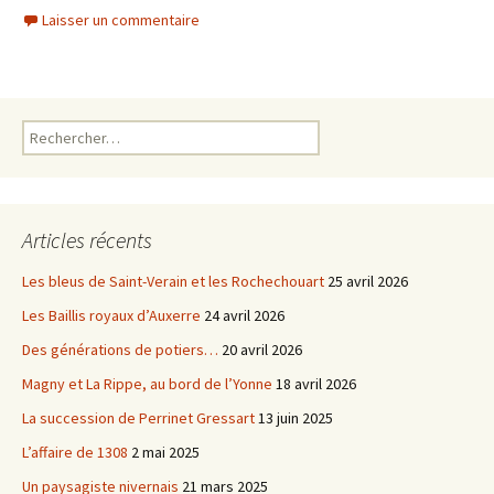
c
i
Laisser un commentaire
e
t
b
t
o
e
o
r
k
Rechercher :
Articles récents
Les bleus de Saint-Verain et les Rochechouart
25 avril 2026
Les Baillis royaux d’Auxerre
24 avril 2026
Des générations de potiers…
20 avril 2026
Magny et La Rippe, au bord de l’Yonne
18 avril 2026
La succession de Perrinet Gressart
13 juin 2025
L’affaire de 1308
2 mai 2025
Un paysagiste nivernais
21 mars 2025