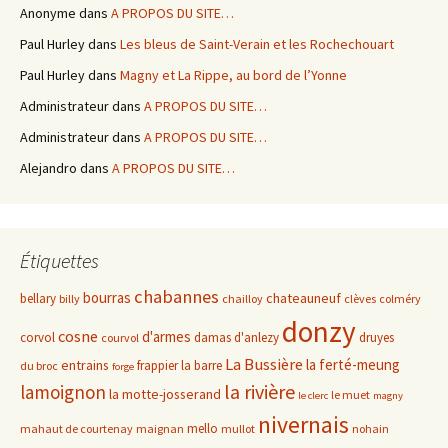
Anonyme
dans
A PROPOS DU SITE…
Paul Hurley
dans
Les bleus de Saint-Verain et les Rochechouart
Paul Hurley
dans
Magny et La Rippe, au bord de l’Yonne
Administrateur
dans
A PROPOS DU SITE…
Administrateur
dans
A PROPOS DU SITE…
Alejandro
dans
A PROPOS DU SITE…
Étiquettes
chabannes
bourras
chateauneuf
bellary
billy
chailloy
clèves
colméry
donzy
cosne
d'armes
corvol
damas d'anlezy
druyes
courvol
La Bussière
la ferté-meung
entrains
frappier
la barre
du broc
forge
la rivière
lamoignon
la motte-josserand
le muet
le clerc
magny
nivernais
mello
mahaut de courtenay
maignan
mullot
nohain