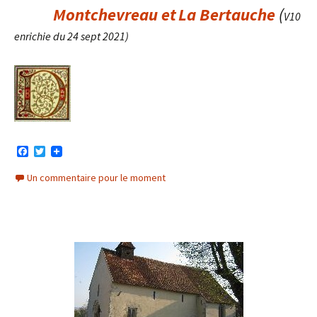
Montchevreau et
La Bertauche
(
V10
enrichie du 24 sept 2021)
F
T
a
w
c
i
Un commentaire pour le moment
e
t
b
t
o
e
o
r
k