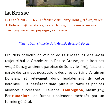
La Brosse
12 août 2015
2 - Châtellenie de Donzy
,
Donzy
,
Nièvre
,
Vallée
du Nohain
bar
,
donzy
,
gestat
,
lamoignon
,
lavenne
,
masson
,
maumigny
,
nivernais
,
puységur
,
saint-verain
(Illustration : chapelle de la Grande Brosse à Donzy)
Les fiefs associés et voisins de
la Brosse et des Avits
(aujourd’hui la Grande et la Petite Brosse, et le bois des
Avis, à Donzy, ancienne paroisse de Donzy-le-Pré), faisaient
partie des grandes possessions des sires de Saint-Verain en
Donziais, et relevaient donc féodalement de cette
baronnie. Ils passèrent dans plusieurs familles par des
alliances successives : Lavenne,
Lamoignon
, Maumigny,
Bar-
Buranlure
, et furent finalement rachetés par un
fermier général.