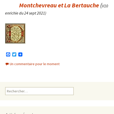
Montchevreau et
La Bertauche
(
V10
enrichie du 24 sept 2021)
F
T
a
w
c
i
Un commentaire pour le moment
e
t
b
t
o
e
o
r
k
Rechercher :