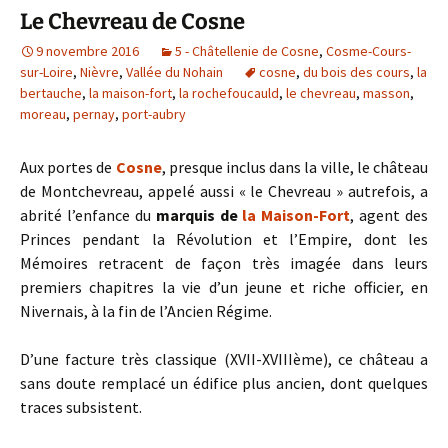
Le Chevreau de Cosne
9 novembre 2016
5 - Châtellenie de Cosne
,
Cosme-Cours-
sur-Loire
,
Nièvre
,
Vallée du Nohain
cosne
,
du bois des cours
,
la
bertauche
,
la maison-fort
,
la rochefoucauld
,
le chevreau
,
masson
,
moreau
,
pernay
,
port-aubry
Aux portes de
Cosne
, presque inclus dans la ville, le château
de Montchevreau, appelé aussi « le Chevreau » autrefois, a
abrité l’enfance du
marquis de
la Maison-Fort
, agent des
Princes pendant la Révolution et l’Empire, dont les
Mémoires retracent de façon très imagée dans leurs
premiers chapitres la vie d’un jeune et riche officier, en
Nivernais, à la fin de l’Ancien Régime.
D’une facture très classique (XVII-XVIIIème), ce château a
sans doute remplacé un édifice plus ancien, dont quelques
traces subsistent.