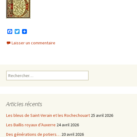
F
T
a
w
c
i
Laisser un commentaire
e
t
b
t
o
e
o
r
k
Rechercher :
Articles récents
Les bleus de Saint-Verain et les Rochechouart
25 avril 2026
Les Baillis royaux d’Auxerre
24 avril 2026
Des générations de potiers…
20 avril 2026