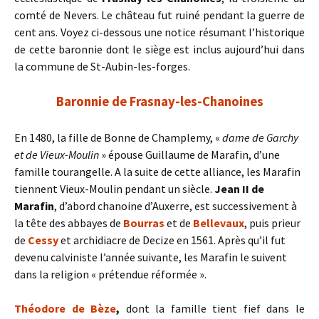
comté de Nevers. Le château fut ruiné pendant la guerre de
cent ans. Voyez ci-dessous une notice résumant l’historique
de cette baronnie dont le siège est inclus aujourd’hui dans
la commune de St-Aubin-les-forges.
Baronnie de Frasnay-les-Chanoines
En 1480, la fille de Bonne de Champlemy, «
dame de Garchy
et de Vieux-Moulin
» épouse Guillaume de Marafin, d’une
famille tourangelle. A la suite de cette alliance, les Marafin
tiennent Vieux-Moulin pendant un siècle.
Jean II de
Marafin
, d’abord chanoine d’Auxerre, est successivement à
la tête des abbayes de
Bourras
et de
Bellevaux
, puis prieur
de
Cessy
et archidiacre de Decize en 1561. Après qu’il fut
devenu calviniste l’année suivante, les Marafin le suivent
dans la religion « prétendue réformée ».
Théodore de Bèze
,
dont la famille tient fief dans le