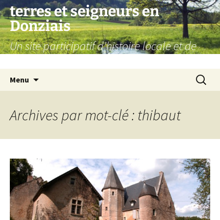
Aller
terres et seigneurs en
au
Donziais
contenu
Un site participatif d'histoire locale et de
généalogie
Recherc
Menu
Archives par mot-clé : thibaut