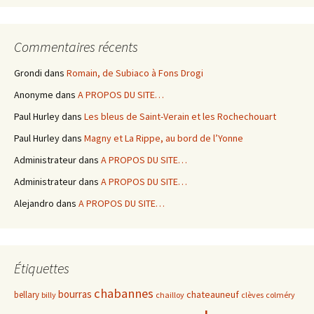
Commentaires récents
Grondi
dans
Romain, de Subiaco à Fons Drogi
Anonyme
dans
A PROPOS DU SITE…
Paul Hurley
dans
Les bleus de Saint-Verain et les Rochechouart
Paul Hurley
dans
Magny et La Rippe, au bord de l’Yonne
Administrateur
dans
A PROPOS DU SITE…
Administrateur
dans
A PROPOS DU SITE…
Alejandro
dans
A PROPOS DU SITE…
Étiquettes
chabannes
bourras
chateauneuf
bellary
billy
chailloy
clèves
colméry