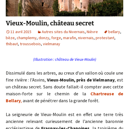
Vieux-Moulin, château secret
11 avril 2015
Autres sites du Nivernais
,
Nièvre
bellary
,
bèze
,
champlemy
,
donzy
,
forge
,
marafin
,
nivernais
,
protestant
,
thibaut
,
troussebois
,
vielmanay
(Illustration : château de Vieux-Moulin)
Dissimulé dans les arbres, au creux d’un vallon où coule une
fine rivière : l’Asvins,
Vieux-Moulin, près de Vielmanay
, est
un château secret. Sans doute fallait-il compter avec cette
maison-forte sur le chemin de la
Chartreuse de
Bellary
,
avant de pénétrer dans la grande forêt.
La seigneurie de Vieux-Moulin est en effet une terre très
ancienne relevant curieusement de l’ancienne baronnie
ecclésiastique de
Frasnay-les-Chanoines
, la troisième du