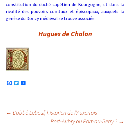
constitution du duché capétien de Bourgogne, et dans la
rivalité des pouvoirs comtaux et épiscopaux, auxquels la
genèse du Donzy médiéval se trouve associée.
Hugues de Chalon
F
T
a
w
c
i
e
t
b
t
o
e
o
r
Navigation
←
L’abbé Lebeuf, historien de l’Auxerrois
k
Port-Aubry ou Port-au-Berry ?
→