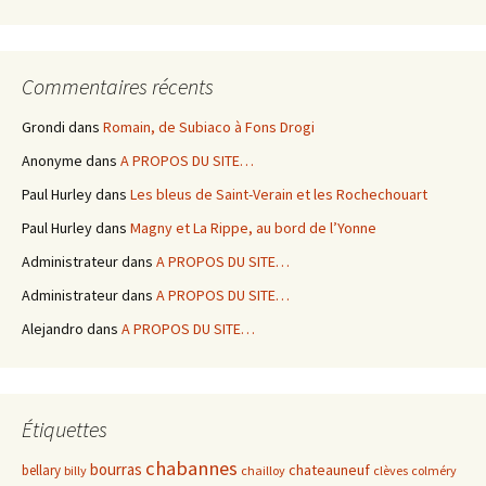
Commentaires récents
Grondi
dans
Romain, de Subiaco à Fons Drogi
Anonyme
dans
A PROPOS DU SITE…
Paul Hurley
dans
Les bleus de Saint-Verain et les Rochechouart
Paul Hurley
dans
Magny et La Rippe, au bord de l’Yonne
Administrateur
dans
A PROPOS DU SITE…
Administrateur
dans
A PROPOS DU SITE…
Alejandro
dans
A PROPOS DU SITE…
Étiquettes
chabannes
bourras
chateauneuf
bellary
billy
chailloy
clèves
colméry