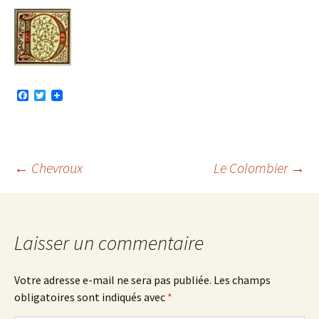
F
T
a
w
c
i
e
t
b
t
o
e
o
r
Navigation
←
Chevroux
Le Colombier
→
k
des
Laisser un commentaire
articles
Votre adresse e-mail ne sera pas publiée.
Les champs
obligatoires sont indiqués avec
*