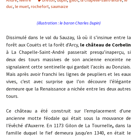
André
,
Nièvre
breton
,
dupin
,
gillot
,
la chapelle-saint-andré
,
le
duc
,
le muet
,
rochefort
,
saumaize
(illustration : le baron Charles Dupin)
Dissimulé dans le val du Sauzay, là où il s’insinue entre la
forêt aux Couëts et la forêt d’Arcy,
le château de Corbelin
à La Chapelle-Saint-André passerait presqu’inaperçu, si
deux des tours massives de son ancienne enceinte ne
signalaient cette sentinelle qui gardait l’accès au Donziais.
Mais après avoir franchi les lignes de peupliers et les eaux
vives, c’est avec surprise que l’on découvre l’élégante
demeure que la Renaissance a nichée entre les deux autres
tours.
Ce château a été construit sur l’emplacement d’une
ancienne motte féodale qui était sous la mouvance de
l’évêché d’Auxerre. En 1173 Gilon de La Tournelle
,
dans la
famille duquel le fief demeura jusqu’en 1340, en était le