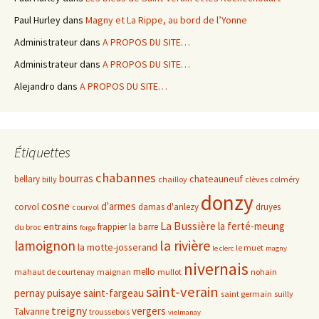
Paul Hurley
dans
Magny et La Rippe, au bord de l’Yonne
Administrateur
dans
A PROPOS DU SITE…
Administrateur
dans
A PROPOS DU SITE…
Alejandro
dans
A PROPOS DU SITE…
Étiquettes
chabannes
bourras
chateauneuf
bellary
billy
chailloy
clèves
colméry
donzy
cosne
d'armes
corvol
damas d'anlezy
druyes
courvol
La Bussière
la ferté-meung
entrains
frappier
la barre
du broc
forge
la rivière
lamoignon
la motte-josserand
le muet
le clerc
magny
nivernais
mello
mahaut de courtenay
maignan
mullot
nohain
saint-verain
pernay
puisaye
saint-fargeau
saint germain
suilly
treigny
vergers
Talvanne
troussebois
vielmanay