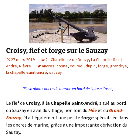
Croisy, fief et forge sur le Sauzay
27 mars 2019
2 - Châtellenie de Donzy
,
La Chapelle-Saint-
André
,
Nièvre
ancres
,
cosne
,
courvol
,
dupin
,
forge
,
grandrye
,
la chapelle-saint-ancré
,
sauzay
(Illustration : ancre de marine en bord de Loire à Cosne)
Le fief de
Croisy, à la Chapelle Saint-André
, situé au bord
du Sauzay en aval du village, non loin du
Mée
et du
Grand-
Sauzay
, était également une petite
forge
spécialisée dans
les ancres de marine, grâce à une importante dérivation du
Sauzay.