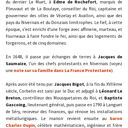
du dernier Le Muet, à
Edme de Rochefort
, marquis de
Pleuvaut et de La Boulaye, conseiller du Roi, capitaine et
gouverneur des villes de Vézelay et Avallon, ainsi que des
pays du Nivernais et du Donziais limitrophes. Le fief, à cette
époque, s’est enrichi d’une forge avec affinerie, marteau, et
fourneaux à faire fondre le fer, ainsi que des logements de
forgerons, et de cinq domaines.
En 1648, il passe par échanges de terres à
Jacques de
Saumaize
, l’un des chefs protestants en Nivernais (voyez
une
note sur sa famille dans La France Protestante
).
Après avoir été tenu par
Jacques Bigot
, à la fin du XVIIème
siècle, Corbelin est saisi par le Duc et adjugé à
Léonard Le
Breton
, contrôleur des Mousquetaires du Roi, et
Baptiste
Gascoing
, lieutenant général, puis passe en 1790 à Languet
de Séry, receveur des finances, qui rénove les installations
métallurigiques. Le manoir revient ensuite au
baron
Charles Dupin
, célèbre mathématicien, ingénieur et frère