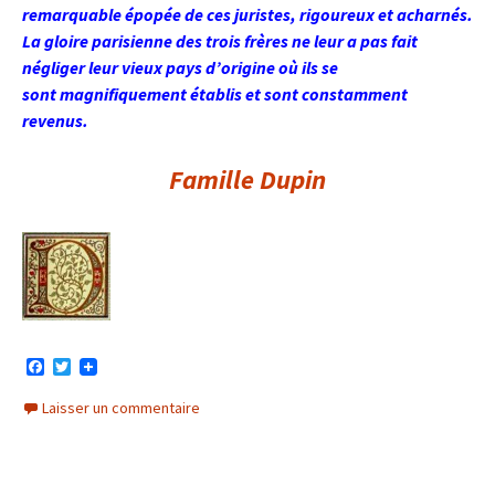
remarquable épopée de ces juristes, rigoureux et acharnés.
La gloire parisienne des trois frères ne leur a pas fait
négliger leur vieux pays d’origine où ils se
sont magnifiquement établis et sont constamment
revenus.
Famille Dupin
F
T
a
w
c
i
Laisser un commentaire
e
t
b
t
o
e
o
r
k