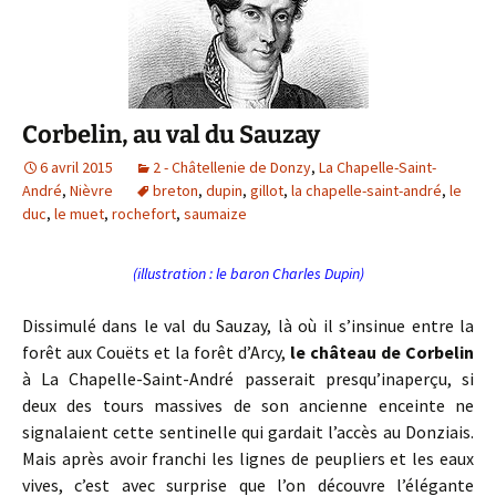
Corbelin, au val du Sauzay
6 avril 2015
2 - Châtellenie de Donzy
,
La Chapelle-Saint-
André
,
Nièvre
breton
,
dupin
,
gillot
,
la chapelle-saint-andré
,
le
duc
,
le muet
,
rochefort
,
saumaize
(illustration : le baron Charles Dupin)
Dissimulé dans le val du Sauzay, là où il s’insinue entre la
forêt aux Couëts et la forêt d’Arcy,
le château de Corbelin
à La Chapelle-Saint-André passerait presqu’inaperçu, si
deux des tours massives de son ancienne enceinte ne
signalaient cette sentinelle qui gardait l’accès au Donziais.
Mais après avoir franchi les lignes de peupliers et les eaux
vives, c’est avec surprise que l’on découvre l’élégante