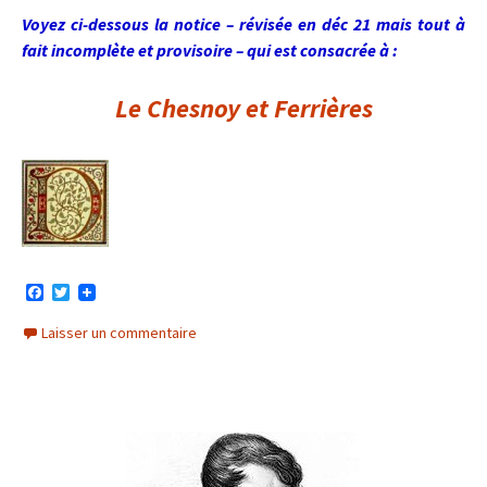
Voyez ci-dessous la notice – révisée en déc 21 mais tout à
fait incomplète et provisoire – qui est consacrée à :
Le Chesnoy et Ferrières
F
T
a
w
c
i
Laisser un commentaire
e
t
b
t
o
e
o
r
k