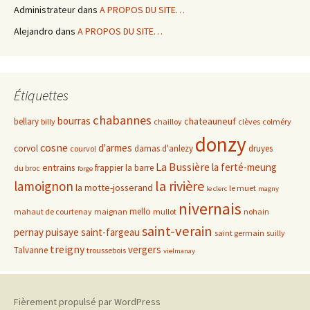
Administrateur
dans
A PROPOS DU SITE…
Alejandro
dans
A PROPOS DU SITE…
Étiquettes
chabannes
bourras
chateauneuf
bellary
billy
chailloy
clèves
colméry
donzy
cosne
d'armes
corvol
damas d'anlezy
druyes
courvol
La Bussière
la ferté-meung
entrains
frappier
la barre
du broc
forge
la rivière
lamoignon
la motte-josserand
le muet
le clerc
magny
nivernais
mello
mahaut de courtenay
maignan
mullot
nohain
saint-verain
pernay
puisaye
saint-fargeau
saint germain
suilly
treigny
vergers
Talvanne
troussebois
vielmanay
Fièrement propulsé par WordPress