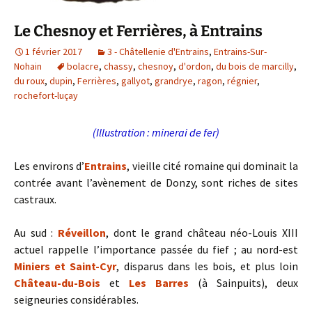
Le Chesnoy et Ferrières, à Entrains
1 février 2017
3 - Châtellenie d'Entrains
,
Entrains-Sur-
Nohain
bolacre
,
chassy
,
chesnoy
,
d'ordon
,
du bois de marcilly
,
du roux
,
dupin
,
Ferrières
,
gallyot
,
grandrye
,
ragon
,
régnier
,
rochefort-luçay
(Illustration : minerai de fer)
Les environs d’
Entrains
, vieille cité romaine qui dominait la
contrée avant l’avènement de Donzy, sont riches de sites
castraux.
Au sud :
Réveillon
, dont le grand château néo-Louis XIII
actuel rappelle l’importance passée du fief ; au nord-est
Miniers et Saint-Cyr
, disparus dans les bois, et plus loin
Château-du-Bois
et
Les Barres
(à Sainpuits), deux
seigneuries considérables.