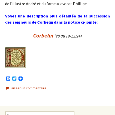
de l’illustre André et du fameux avocat Phillipe.
Voyez une description plus détaillée de la succession
des seigneurs de Corbelin dans la notice ci-jointe :
Corbelin
(V8 du 19/12/24)
F
T
a
w
c
i
Laisser un commentaire
e
t
b
t
o
e
o
r
k
Rechercher :