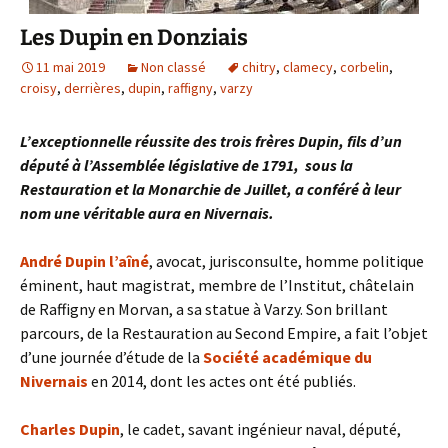
Les Dupin en Donziais
11 mai 2019
Non classé
chitry
,
clamecy
,
corbelin
,
croisy
,
derrières
,
dupin
,
raffigny
,
varzy
L’exceptionnelle réussite des trois frères Dupin, fils d’un
député à l’Assemblée législative de 1791, sous la
Restauration et la Monarchie de Juillet, a conféré à leur
nom une véritable aura en Nivernais.
André Dupin l’aîné
, avocat, jurisconsulte, homme politique
éminent, haut magistrat, membre de l’Institut, châtelain
de Raffigny en Morvan, a sa statue à Varzy. Son brillant
parcours, de la Restauration au Second Empire, a fait l’objet
d’une journée d’étude de la
Société académique du
Nivernais
en 2014, dont les actes ont été publiés.
Charles Dupin
, le cadet, savant ingénieur naval, député,