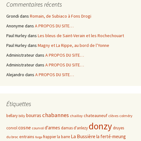
Commentaires récents
Grondi
dans
Romain, de Subiaco à Fons Drogi
Anonyme
dans
A PROPOS DU SITE…
Paul Hurley
dans
Les bleus de Saint-Verain et les Rochechouart
Paul Hurley
dans
Magny et La Rippe, au bord de l’Yonne
Administrateur
dans
A PROPOS DU SITE…
Administrateur
dans
A PROPOS DU SITE…
Alejandro
dans
A PROPOS DU SITE…
Étiquettes
chabannes
bourras
chateauneuf
bellary
billy
chailloy
clèves
colméry
donzy
cosne
d'armes
corvol
damas d'anlezy
druyes
courvol
La Bussière
la ferté-meung
entrains
frappier
la barre
du broc
forge