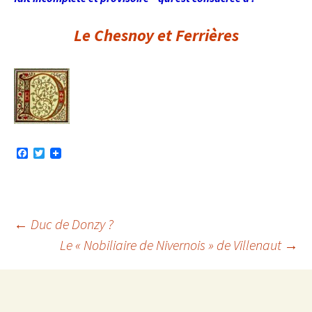
Le Chesnoy et Ferrières
F
T
a
w
c
i
e
t
b
t
o
e
o
r
Navigation
←
Duc de Donzy ?
k
Le « Nobiliaire de Nivernois » de Villenaut
→
des