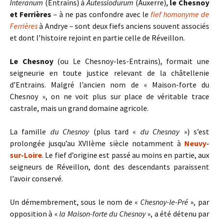
Interanum
(Entrains) à
Autessiodurum
(Auxerre),
le Chesnoy
et Ferrières
– à ne pas confondre avec le
fief homonyme de
Ferrières
à Andrye – sont deux fiefs anciens souvent associés
et dont l’histoire rejoint en partie celle de Réveillon.
Le Chesnoy
(ou Le Chesnoy-les-Entrains), formait une
seigneurie en toute justice relevant de la châtellenie
d’Entrains. Malgré l’ancien nom de « Maison-forte du
Chesnoy », on ne voit plus sur place de véritable trace
castrale, mais un grand domaine agricole.
La famille
du Chesnoy
(plus tard «
du Chesnay
») s’est
prolongée jusqu’au XVIIème siècle notamment à
Neuvy-
sur-Loire
. Le fief d’origine est passé au moins en partie, aux
seigneurs de Réveillon, dont des descendants paraissent
l’avoir conservé.
Un démembrement, sous le nom de «
Chesnoy-le-Pré
», par
opposition à «
la Maison-forte du Chesnoy
», a été détenu par