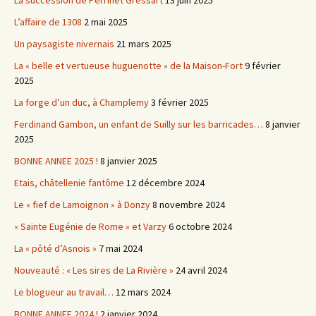
La succession de Perrinet Gressart
13 juin 2025
L’affaire de 1308
2 mai 2025
Un paysagiste nivernais
21 mars 2025
La « belle et vertueuse huguenotte » de la Maison-Fort
9 février
2025
La forge d’un duc, à Champlemy
3 février 2025
Ferdinand Gambon, un enfant de Suilly sur les barricades…
8 janvier
2025
BONNE ANNEE 2025 !
8 janvier 2025
Etais, châtellenie fantôme
12 décembre 2024
Le « fief de Lamoignon » à Donzy
8 novembre 2024
« Sainte Eugénie de Rome » et Varzy
6 octobre 2024
La « pôté d’Asnois »
7 mai 2024
Nouveauté : « Les sires de La Rivière »
24 avril 2024
Le blogueur au travail…
12 mars 2024
BONNE ANNEE 2024 !
2 janvier 2024