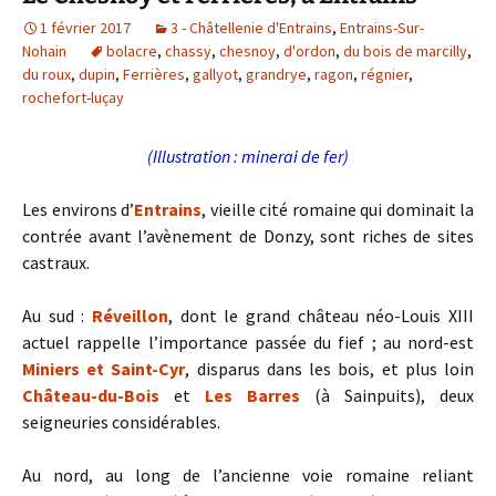
1 février 2017
3 - Châtellenie d'Entrains
,
Entrains-Sur-
Nohain
bolacre
,
chassy
,
chesnoy
,
d'ordon
,
du bois de marcilly
,
du roux
,
dupin
,
Ferrières
,
gallyot
,
grandrye
,
ragon
,
régnier
,
rochefort-luçay
(Illustration : minerai de fer)
Les environs d’
Entrains
, vieille cité romaine qui dominait la
contrée avant l’avènement de Donzy, sont riches de sites
castraux.
Au sud :
Réveillon
, dont le grand château néo-Louis XIII
actuel rappelle l’importance passée du fief ; au nord-est
Miniers et Saint-Cyr
, disparus dans les bois, et plus loin
Château-du-Bois
et
Les Barres
(à Sainpuits), deux
seigneuries considérables.
Au nord, au long de l’ancienne voie romaine reliant